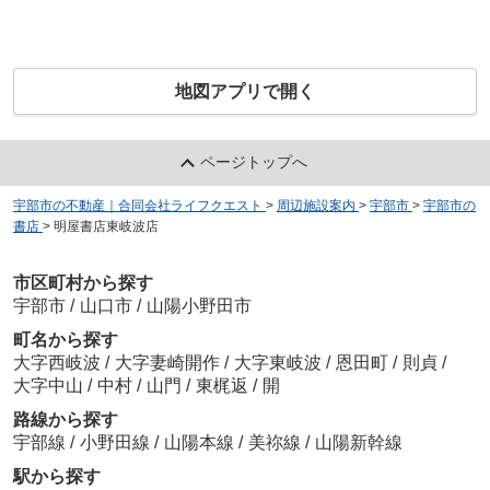
地図アプリで開く
ページトップへ
宇部市の不動産｜合同会社ライフクエスト
>
周辺施設案内
>
宇部市
>
宇部市の
書店
>
明屋書店東岐波店
市区町村から探す
宇部市
/
山口市
/
山陽小野田市
町名から探す
大字西岐波
/
大字妻崎開作
/
大字東岐波
/
恩田町
/
則貞
/
大字中山
/
中村
/
山門
/
東梶返
/
開
路線から探す
宇部線
/
小野田線
/
山陽本線
/
美祢線
/
山陽新幹線
駅から探す