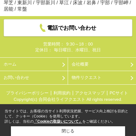
琴芝
/
東新川
/
宇部新川
/
草江
/
床波
/
岩鼻
/
宇部
/
宇部岬
/
居能
/
常盤
電話でお問い合わせ
営業時間：
9:30～18：00
定休日：
毎日曜日、水曜日、祝日
ホーム
会社概要
お問い合わせ
物件リクエスト
プライバシーポリシー
利用規約
アクセスマップ
PCサイト
Copyright(c) 合同会社ライフクエスト All rights reserved.
当サイトでは、お客様の当サイト利用状況把握、サービス向上検討を目的と
して、クッキー（Cookie）を使用しています。
詳しくは、当社の
「Cookieの取扱いについて」
をご確認ください。
閉じる