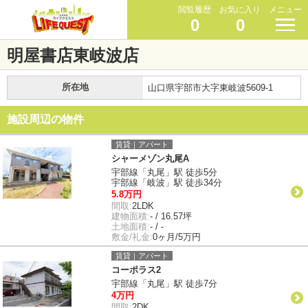
閲覧履歴
お気に入り
メニュー
0
0
明屋書店東岐波店
所在地
山口県宇部市大字東岐波5609-1
施設周辺の物件
賃貸｜アパート
シャーメゾン丸尾A
宇部線「丸尾」駅 徒歩5分
宇部線「岐波」駅 徒歩34分
5.8万円
間取:
2LDK
建物面積:
- / 16.57坪
土地面積:
- / -
敷金/礼金:
0ヶ月/5万円
賃貸｜アパート
コーポラス2
宇部線「丸尾」駅 徒歩7分
4万円
間取:
2DK