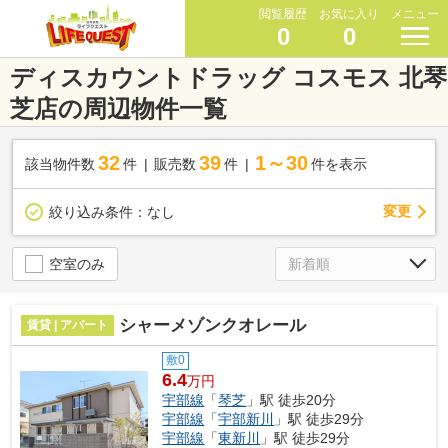
閲覧履歴
お気に入り
メニュー
0
0
ディスカウントドラッグ コスモス 北琴
芝店の周辺物件一覧
32
39
1～30
該当物件数
件
販売数
件
件を表示
変更
絞り込み条件：
なし
空室のみ
シャーメゾンクオレール
賃貸 | アパート
敷0
6.4
万円
宇部線
「
琴芝
」駅 徒歩20分
宇部線
「
宇部新川
」駅 徒歩29分
宇部線
「
東新川
」駅 徒歩29分