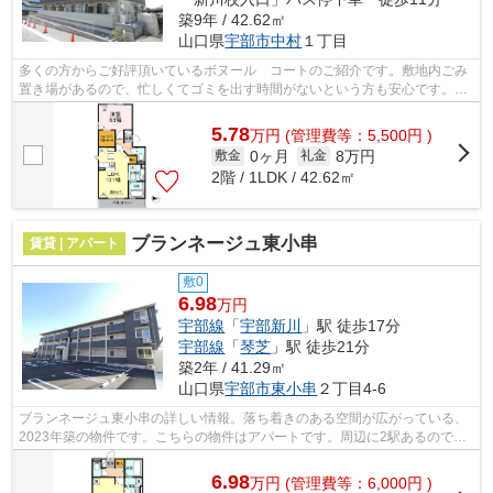
築9年 / 42.62㎡
山口県
宇部市
中村
１丁目
多くの方からご好評頂いているボヌール コートのご紹介です。敷地内ごみ
置き場があるので、忙しくてゴミを出す時間がないという方も安心です。ご
紹介するのは2016年11月竣工・築6年の...
5.78
万
円
(管理費等：5,500円 )
0ヶ月
8万円
敷金
礼金
2階 / 1LDK / 42.62㎡
ブランネージュ東小串
賃貸 | アパート
敷0
6.98
万円
宇部線
「
宇部新川
」駅 徒歩17分
宇部線
「
琴芝
」駅 徒歩21分
築2年 / 41.29㎡
山口県
宇部市
東小串
２丁目4-6
ブランネージュ東小串の詳しい情報。落ち着きのある空間が広がっている、
2023年築の物件です。こちらの物件はアパートです。周辺に2駅あるので電
車通勤しやすいです。こちらの物件以外...
6.98
万
円
(管理費等：6,000円 )