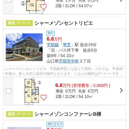
1ヶ月
0万円
敷金
礼金
2階 / 2LDK / 54.07㎡
シャーメゾンセントリビエ
賃貸 | アパート
敷0
6.8
万円
宇部線
「
琴芝
」駅 徒歩19分
「沼」バス停下車 徒歩5分
築8年 / 54.10㎡
山口県
宇部市
中村
３丁目
シャーメゾンセントリビエ：宇部線琴芝にも近くて便利。コチラは、平成30
年築の、多くの方に好評の物件となります。こちらの物件はアパートです。
快適さを求めるなら、ゴミ捨てが楽な...
6.8
万
円
(管理費等：5,000円 )
0万円
6万円
敷金
礼金
1階 / 2LDK / 54.10㎡
シャーメゾンコンファーレB棟
賃貸 | アパート
敷0
礼0