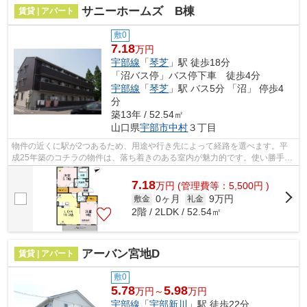
サニーホームズ B棟
賃貸 | アパート
敷0
7.18
万円
宇部線
「
琴芝
」駅 徒歩18分
「沼バス停」バス停下車 徒歩4分
宇部線
「
琴芝
」駅 バス5分 「沼」 停歩4
分
築13年 / 52.54㎡
山口県
宇部市
中村
３丁目
物件の近くに駅が2つあるため、用途や行き先によって経路を選べます。平
成25年築のコチラの物件は、落ち着きのある室内が魅力的です。使い勝手の
良いアパートでイチオシの物件です。で...
7.18
万
円
(管理費等：5,500円 )
0ヶ月
9万円
敷金
礼金
2階 / 2LDK / 52.54㎡
アーバン宮地D
賃貸 | アパート
敷0
5.78
5.98
万円～
万円
宇部線
「
宇部新川
」駅 徒歩22分