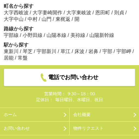
町名から探す
大字西岐波
/
大字妻崎開作
/
大字東岐波
/
恩田町
/
則貞
/
大字中山
/
中村
/
山門
/
東梶返
/
開
路線から探す
宇部線
/
小野田線
/
山陽本線
/
美祢線
/
山陽新幹線
駅から探す
東新川
/
琴芝
/
宇部新川
/
草江
/
床波
/
岩鼻
/
宇部
/
宇部岬
/
居能
/
常盤
電話でお問い合わせ
営業時間：
9:30～18：00
定休日：
毎日曜日、水曜日、祝日
ホーム
会社概要
お問い合わせ
物件リクエスト