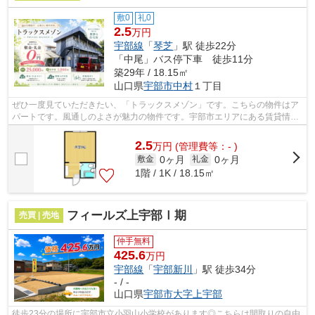
敷0
礼0
2.5
万円
宇部線
「
琴芝
」駅 徒歩22分
「中尾」バス停下車 徒歩11分
築29年 / 18.15㎡
山口県
宇部市
中村
１丁目
ぜひ一度見ていただきたい、「トラックスメゾン」です。こちらの物件はア
パートです。風通しのよさが魅力の物件です。宇部市エリアにある賃貸情報
のことなら、地域に密着した当社へお...
2.5
万
円
(管理費等：- )
0ヶ月
0ヶ月
敷金
礼金
1階 / 1K / 18.15㎡
フィールズ上宇部Ⅰ期
売買 | 売地
仲手無料
425.6
万円
宇部線
「
宇部新川
」駅 徒歩34分
- / -
山口県
宇部市
大字上宇部
徒歩23分の場所に宇部市立小羽山小学校があります◎こちらは間取りの自由