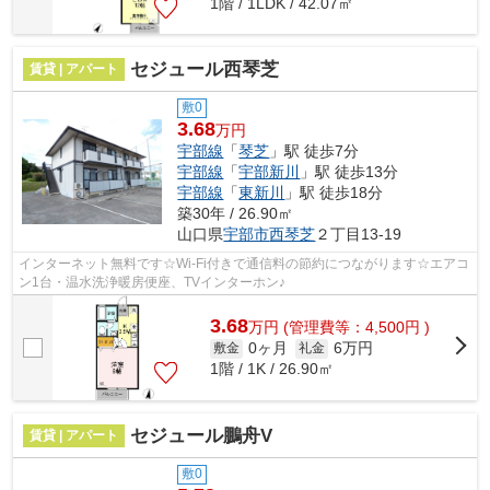
1階 / 1LDK / 42.07㎡
セジュール西琴芝
賃貸 | アパート
敷0
3.68
万円
宇部線
「
琴芝
」駅 徒歩7分
宇部線
「
宇部新川
」駅 徒歩13分
宇部線
「
東新川
」駅 徒歩18分
築30年 / 26.90㎡
山口県
宇部市
西琴芝
２丁目13-19
インターネット無料です☆Wi-Fi付きで通信料の節約につながります☆エアコ
ン1台・温水洗浄暖房便座、TVインターホン♪
3.68
万
円
(管理費等：4,500円 )
0ヶ月
6万円
敷金
礼金
1階 / 1K / 26.90㎡
セジュール鵬舟V
賃貸 | アパート
敷0