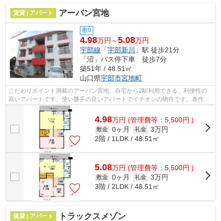
アーバン宮地
賃貸 | アパート
敷0
4.98
5.08
万円～
万円
宇部線
「
宇部新川
」駅 徒歩21分
「沼」バス停下車 徒歩7分
築51年 / 48.51㎡
山口県
宇部市
宮地町
こだわりポイント満載のアーバン宮地。自宅から2駅利用できる、利便性の
高いアパートです。使い勝手の良いアパートでイチオシの物件です。条件の
中からご希望の物件が見つからない場合...
4.98
万
円
(管理費等：5,500円 )
0ヶ月
3万円
敷金
礼金
2階 / 1LDK / 48.51㎡
5.08
万
円
(管理費等：5,500円 )
0ヶ月
3万円
敷金
礼金
3階 / 2LDK / 48.51㎡
トラックスメゾン
賃貸 | アパート