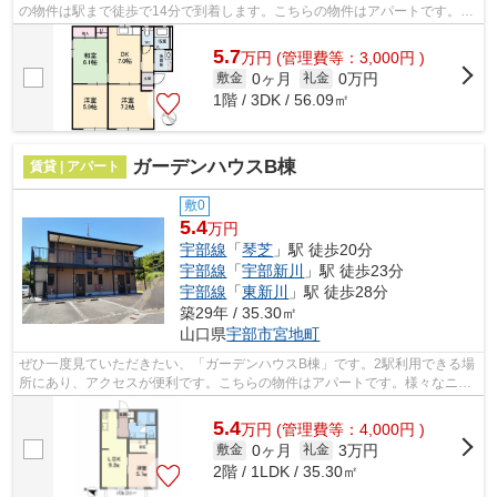
の物件は駅まで徒歩で14分で到着します。こちらの物件はアパートです。最
上階の物件です。たくさんの物件をご用...
5.7
万
円
(管理費等：3,000円 )
0ヶ月
0万円
敷金
礼金
1階 / 3DK / 56.09㎡
ガーデンハウスB棟
賃貸 | アパート
敷0
5.4
万円
宇部線
「
琴芝
」駅 徒歩20分
宇部線
「
宇部新川
」駅 徒歩23分
宇部線
「
東新川
」駅 徒歩28分
築29年 / 35.30㎡
山口県
宇部市
宮地町
ぜひ一度見ていただきたい、「ガーデンハウスB棟」です。2駅利用できる場
所にあり、アクセスが便利です。こちらの物件はアパートです。様々なニー
ズに合った物件を豊富に取り揃えてお...
5.4
万
円
(管理費等：4,000円 )
0ヶ月
3万円
敷金
礼金
2階 / 1LDK / 35.30㎡