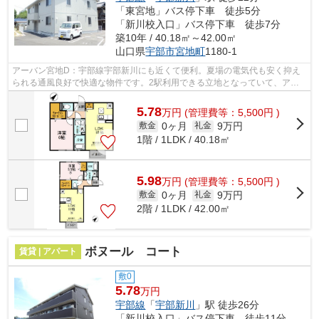
「東宮地」バス停下車 徒歩5分
「新川校入口」バス停下車 徒歩7分
築10年 / 40.18㎡～42.00㎡
山口県
宇部市
宮地町
1180-1
アーバン宮地D：宇部線宇部新川にも近くて便利。夏場の電気代も安く抑え
られる通風良好で快適な物件です。2駅利用できる立地となっていて、アク
セスが良いです。平成28年築で多くの方...
5.78
万
円
(管理費等：5,500円 )
0ヶ月
9万円
敷金
礼金
1階 / 1LDK / 40.18㎡
5.98
万
円
(管理費等：5,500円 )
0ヶ月
9万円
敷金
礼金
2階 / 1LDK / 42.00㎡
ボヌール コート
賃貸 | アパート
敷0
5.78
万円
宇部線
「
宇部新川
」駅 徒歩26分
「新川校入口」バス停下車 徒歩11分