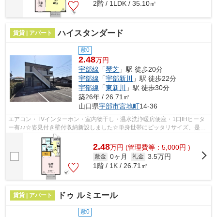
2階 / 1LDK / 35.10㎡
ハイスタンダード
賃貸 | アパート
敷0
2.48
万円
宇部線
「
琴芝
」駅 徒歩20分
宇部線
「
宇部新川
」駅 徒歩22分
宇部線
「
東新川
」駅 徒歩30分
築26年 / 26.71㎡
山口県
宇部市
宮地町
14-36
エアコン・TVインターホン・室内物干し・温水洗浄暖房便座・1口IHヒータ
ー有♪♪☆姿見付き壁付収納新設しました☆単身世帯にピッタリサイズ、是非
室内ご確認ください♪
2.48
万
円
(管理費等：5,000円 )
0ヶ月
3.5万円
敷金
礼金
1階 / 1K / 26.71㎡
ドゥ ルミエール
賃貸 | アパート
敷0