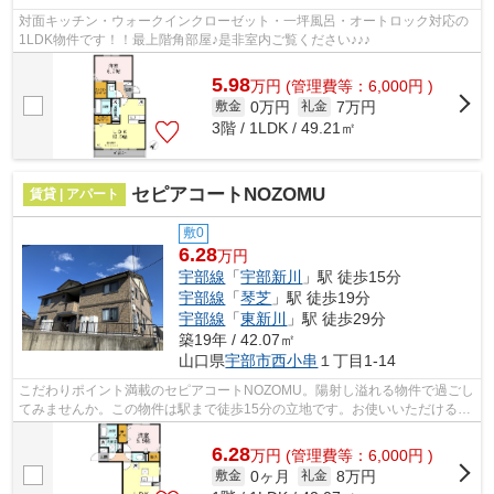
対面キッチン・ウォークインクローゼット・一坪風呂・オートロック対応の
1LDK物件です！！最上階角部屋♪是非室内ご覧ください♪♪♪
5.98
万
円
(管理費等：6,000円 )
0万円
7万円
敷金
礼金
3階 / 1LDK / 49.21㎡
セピアコートNOZOMU
賃貸 | アパート
敷0
6.28
万円
宇部線
「
宇部新川
」駅 徒歩15分
宇部線
「
琴芝
」駅 徒歩19分
宇部線
「
東新川
」駅 徒歩29分
築19年 / 42.07㎡
山口県
宇部市
西小串
１丁目1-14
こだわりポイント満載のセピアコートNOZOMU。陽射し溢れる物件で過ごし
てみませんか。この物件は駅まで徒歩15分の立地です。お使いいただける駅
は2駅あり、行き先に応じて使い分けがで...
6.28
万
円
(管理費等：6,000円 )
0ヶ月
8万円
敷金
礼金