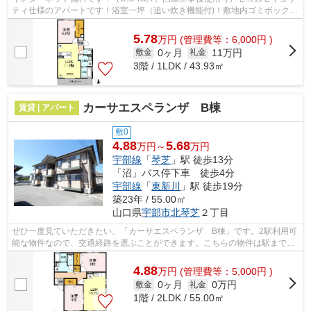
ティ仕様のアパートです！浴室一坪（追い炊き機能付)！敷地内ゴミボックス
有（民間業者回収）
5.78
万
円
(管理費等：6,000円 )
0ヶ月
11万円
敷金
礼金
3階 / 1LDK / 43.93㎡
カーサエスペランザ B棟
賃貸 | アパート
敷0
4.88
5.68
万円～
万円
宇部線
「
琴芝
」駅 徒歩13分
「沼」バス停下車 徒歩4分
宇部線
「
東新川
」駅 徒歩19分
築23年 / 55.00㎡
山口県
宇部市
北琴芝
２丁目
ぜひ一度見ていただきたい、「カーサエスペランザ B棟」です。2駅利用可
能な物件なので、交通経路を選ぶことができます。こちらの物件は駅まで徒
歩で13分で到着します。使い勝手の良...
4.88
万
円
(管理費等：5,000円 )
0ヶ月
0万円
敷金
礼金
1階 / 2LDK / 55.00㎡