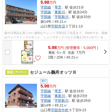
5.98
万円
宇部線
「
琴芝
」駅 徒歩21分
宇部線
「
東新川
」駅 徒歩24分
宇部線
「
宇部新川
」駅 徒歩33分
築14年 / 49.21㎡
山口県
宇部市
沼
２丁目1-13
薬や日用品を買うのに便利なウォンツ 宇部沼1丁目店まで、268mです。収納
はウォークインクロゼット・シューズボックスなどが備え付けられているの
で、衣類や日用品の収納に重宝します...
5.98
万
円
(管理費等：5,000円 )
0ヶ月
7万円
敷金
礼金
2階 / 2DK / 49.21㎡
セジュール鵬舟オッツⅢ
賃貸 | アパート
敷0
5.98
万円
宇部線
「
琴芝
」駅 徒歩16分
宇部線
「
東新川
」駅 徒歩23分
宇部線
「
宇部新川
」駅 徒歩28分
築14年 / 49.21㎡
山口県
宇部市
中村
３丁目9-23