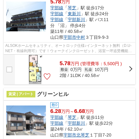
5.78
万円
宇部線
「
琴芝
」駅 徒歩17分
宇部線
「
東新川
」駅 徒歩24分
宇部線
「
宇部新川
」駅 バス11
分 「沼」 停歩4分
築11年 / 40.58㎡
山口県
宇部市
中村
３丁目9-9-3
ALSOKホームセキュリティ、オートロック仕様♪インターネット無料（D.U-
NET・有線利用可）です！ウォークインクローゼット、浴室一坪追焚機能
付、対面キッチン、エアコン2台付いてます！
5.78
万
円
(管理費等：5,500円 )
0万円
10万円
敷金
礼金
2階 / 1LDK / 40.58㎡
グリーンヒル
賃貸 | アパート
敷0
6.28
6.68
万円～
万円
宇部線
「
琴芝
」駅 徒歩11分
宇部線
「
宇部新川
」駅 徒歩22分
築24年 / 62.10㎡
山口県
宇部市
北琴芝
１丁目7-20