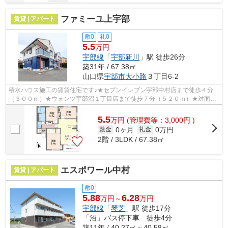
ファミーユ上宇部
賃貸 | アパート
敷0
礼0
5.5
万円
宇部線
「
宇部新川
」駅 徒歩26分
築31年 / 67.38㎡
山口県
宇部市
大小路
３丁目6-2
積水ハウス施工の賃貸住宅です♪★セブンイレブン宇部中村店まで徒歩４分
（３００ｍ）★ウォンツ宇部沼１丁目店まで徒歩７分（５２０ｍ）★対面キ
ッチン３ＬＤＫ★エアコン★カラーモニター...
5.5
万
円
(管理費等：3,000円 )
0ヶ月
0万円
敷金
礼金
2階 / 3LDK / 67.38㎡
エスポワール中村
賃貸 | アパート
敷0
5.88
6.28
万円～
万円
宇部線
「
琴芝
」駅 徒歩17分
「沼」バス停下車 徒歩4分
築11年 / 40.27㎡～40.58㎡