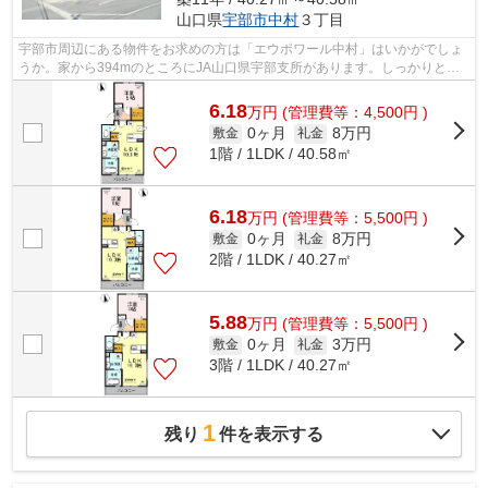
山口県
宇部市
中村
３丁目
宇部市周辺にある物件をお求めの方は「エウポワール中村」はいかがでしょ
うか。家から394mのところにJA山口県宇部支所があります。しっかりとし
た造りが自慢の築8年のアパート。こちら...
6.18
万
円
(管理費等：4,500円 )
0ヶ月
8万円
敷金
礼金
1階 / 1LDK / 40.58㎡
6.18
万
円
(管理費等：5,500円 )
0ヶ月
8万円
敷金
礼金
2階 / 1LDK / 40.27㎡
5.88
万
円
(管理費等：5,500円 )
0ヶ月
3万円
敷金
礼金
3階 / 1LDK / 40.27㎡
1
残り
件を表示する