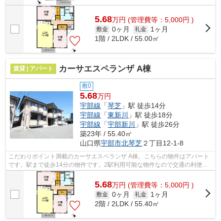
5.68
万
円
(管理費等：5,000円 )
0ヶ月
1ヶ月
敷金
礼金
1階 / 2LDK / 55.00㎡
カーサエスペランザ A棟
賃貸 | アパート
敷0
5.68
万円
宇部線
「
琴芝
」駅 徒歩14分
宇部線
「
東新川
」駅 徒歩18分
宇部線
「
宇部新川
」駅 徒歩26分
築23年 / 55.40㎡
山口県
宇部市
北琴芝
２丁目12-1-8
こだわりポイント満載のカーサエスペランザ A棟。こちらの物件はアパート
です。駅まで徒歩14分の物件です。2駅利用可能な物件なので交通の利便性
が良いのが魅力です。宇部市エリアにあ...
5.68
万
円
(管理費等：5,000円 )
0ヶ月
1ヶ月
敷金
礼金
2階 / 2LDK / 55.40㎡