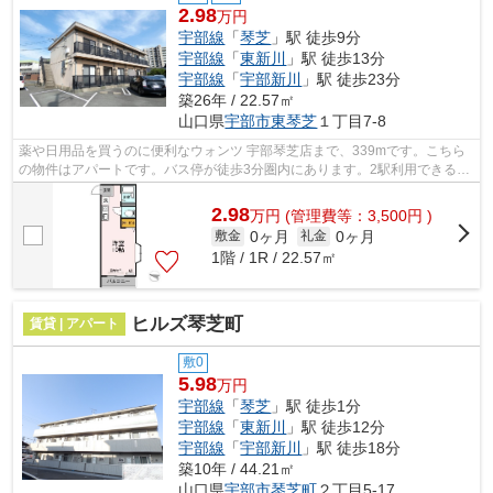
2.98
万円
宇部線
「
琴芝
」駅 徒歩9分
宇部線
「
東新川
」駅 徒歩13分
宇部線
「
宇部新川
」駅 徒歩23分
築26年 / 22.57㎡
山口県
宇部市
東琴芝
１丁目7-8
薬や日用品を買うのに便利なウォンツ 宇部琴芝店まで、339mです。こちら
の物件はアパートです。バス停が徒歩3分圏内にあります。2駅利用できるの
で電車をよく使う方におすすめな物件で...
2.98
万
円
(管理費等：3,500円 )
0ヶ月
0ヶ月
敷金
礼金
1階 / 1R / 22.57㎡
ヒルズ琴芝町
賃貸 | アパート
敷0
5.98
万円
宇部線
「
琴芝
」駅 徒歩1分
宇部線
「
東新川
」駅 徒歩12分
宇部線
「
宇部新川
」駅 徒歩18分
築10年 / 44.21㎡
山口県
宇部市
琴芝町
２丁目5-17