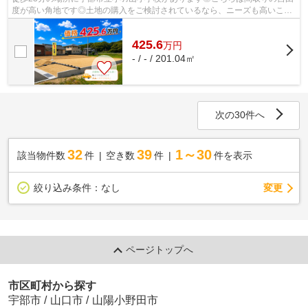
度が高い角地です◎土地の購入をご検討されているなら、ニーズも高いこち
らの売地はいかがでしょうか◎こちらの土...
425.6
万
円
- / - / 201.04㎡
次の30件へ
32
39
1～30
該当物件数
件
空き数
件
件を表示
変更
絞り込み条件：
なし
ページトップへ
市区町村から探す
宇部市
/
山口市
/
山陽小野田市