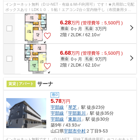
インターネット無料（D.U-NET・有線＆Wi-Fi利用可）です！★共用部に宅配
ボックスあり！LDK１０．５帖！エアコン2台☆室内物干し（布団兼用タイ
プ）☆洗髪洗面化粧台付き♪
6.28
万
円
(管理費等：5,500円 )
0ヶ月
3万円
敷金
礼金
2階 / 2LDK / 62.10㎡
6.68
万
円
(管理費等：5,500円 )
0ヶ月
9万円
敷金
礼金
2階 / 2LDK / 62.10㎡
サーナ
賃貸 | アパート
敷0
5.78
万円
宇部線
「
琴芝
」駅 徒歩23分
宇部線
「
宇部新川
」駅 徒歩35分
宇部線
「
東新川
」駅 徒歩30分
築9年 / 43.93㎡
山口県
宇部市
中村
２丁目9-53
インターネット無料です！（D.U-NET。回線工事後使用可）セコムセキュリ