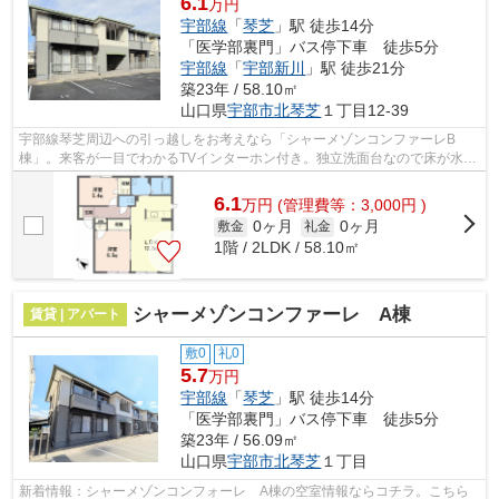
6.1
万円
宇部線
「
琴芝
」駅 徒歩14分
「医学部裏門」バス停下車 徒歩5分
宇部線
「
宇部新川
」駅 徒歩21分
築23年 / 58.10㎡
山口県
宇部市
北琴芝
１丁目12-39
宇部線琴芝周辺への引っ越しをお考えなら「シャーメゾンコンファーレB
棟」。来客が一目でわかるTVインターホン付き。独立洗面台なので床が水で
濡れたり鏡が曇ったりしにくく、清潔な状...
6.1
万
円
(管理費等：3,000円 )
0ヶ月
0ヶ月
敷金
礼金
1階 / 2LDK / 58.10㎡
シャーメゾンコンファーレ A棟
賃貸 | アパート
敷0
礼0
5.7
万円
宇部線
「
琴芝
」駅 徒歩14分
「医学部裏門」バス停下車 徒歩5分
築23年 / 56.09㎡
山口県
宇部市
北琴芝
１丁目
新着情報：シャーメゾンコンフォーレ A棟の空室情報ならコチラ。こちら