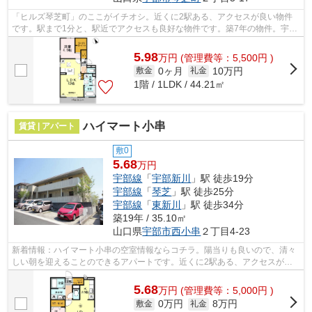
「ヒルズ琴芝町」のここがイチオシ。近くに2駅ある、アクセスが良い物件
です。駅まで1分と、駅近でアクセスも良好な物件です。築7年の物件。宇部
市エリアにある賃貸情報のことなら、地...
5.98
万
円
(管理費等：5,500円 )
0ヶ月
10万円
敷金
礼金
1階 / 1LDK / 44.21㎡
ハイマート小串
賃貸 | アパート
敷0
5.68
万円
宇部線
「
宇部新川
」駅 徒歩19分
宇部線
「
琴芝
」駅 徒歩25分
宇部線
「
東新川
」駅 徒歩34分
築19年 / 35.10㎡
山口県
宇部市
西小串
２丁目4-23
新着情報：ハイマート小串の空室情報ならコチラ。陽当りも良いので、清々
しい朝を迎えることのできるアパートです。近くに2駅ある、アクセスが良
い物件です。こちらの物件はアパートで...
5.68
万
円
(管理費等：5,000円 )
0万円
8万円
敷金
礼金