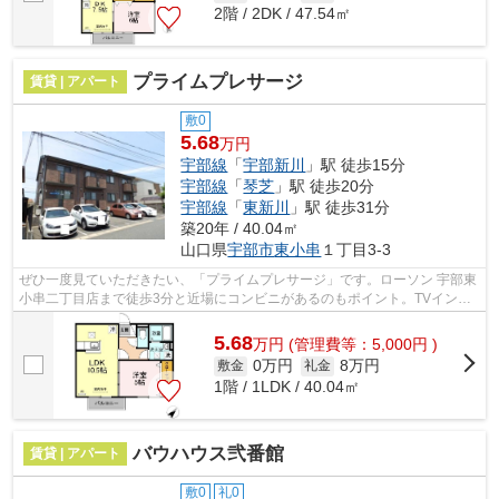
2階 / 2DK / 47.54㎡
プライムプレサージ
賃貸 | アパート
敷0
5.68
万円
宇部線
「
宇部新川
」駅 徒歩15分
宇部線
「
琴芝
」駅 徒歩20分
宇部線
「
東新川
」駅 徒歩31分
築20年 / 40.04㎡
山口県
宇部市
東小串
１丁目3-3
ぜひ一度見ていただきたい、「プライムプレサージ」です。ローソン 宇部東
小串二丁目店まで徒歩3分と近場にコンビニがあるのもポイント。TVインタ
ーホンで、モニターから来訪者が確認...
5.68
万
円
(管理費等：5,000円 )
0万円
8万円
敷金
礼金
1階 / 1LDK / 40.04㎡
バウハウス弐番館
賃貸 | アパート
敷0
礼0