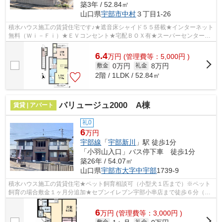
築3年 / 52.84㎡
山口県
宇部市
中村
３丁目1-26
積水ハウス施工の賃貸住宅です♪★遮音床シャイド５５搭載★インターネット
無料（Ｗｉ－Ｆｉ）★ＥＶコンセント★宅配ＢＯＸ有★スーパーセンタート
ライアル宇部店まで徒歩７分（５６０ｍ）★...
6.4
万
円
(管理費等：5,000円 )
0万円
8万円
敷金
礼金
2階 / 1LDK / 52.84㎡
バリュージュ2000 A棟
賃貸 | アパート
礼0
6
万円
宇部線
「
宇部新川
」駅 徒歩1分
「小羽山入口」バス停下車 徒歩1分
築26年 / 54.07㎡
山口県
宇部市
大字中宇部
1739-9
積水ハウス施工の賃貸住宅★ペット飼育相談可（小型犬１匹まで）※ペット
飼育の場合敷金１ヶ月分追加★セブンイレブン宇部小串店まで徒歩６分（４
５０ｍ）★インターネット無料（Ｗｉ－Ｆ...
6
万
円
(管理費等：3,000円 )