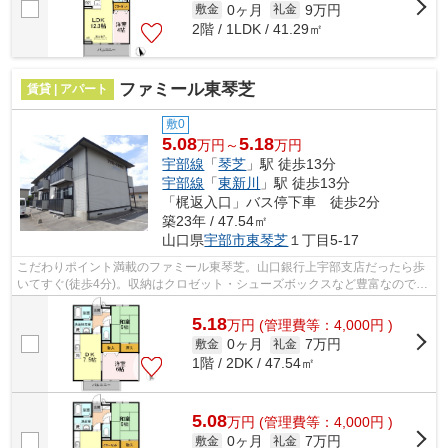
0ヶ月
9万円
敷金
礼金
2階 / 1LDK / 41.29㎡
ファミール東琴芝
賃貸 | アパート
敷0
5.08
5.18
万円～
万円
宇部線
「
琴芝
」駅 徒歩13分
宇部線
「
東新川
」駅 徒歩13分
「梶返入口」バス停下車 徒歩2分
築23年 / 47.54㎡
山口県
宇部市
東琴芝
１丁目5-17
こだわりポイント満載のファミール東琴芝。山口銀行上宇部支店だったら歩
いてすぐ(徒歩4分)。収納はクロゼット・シューズボックスなど豊富なので、
広々と空間を利用することも可能です...
5.18
万
円
(管理費等：4,000円 )
0ヶ月
7万円
敷金
礼金
1階 / 2DK / 47.54㎡
5.08
万
円
(管理費等：4,000円 )
0ヶ月
7万円
敷金
礼金