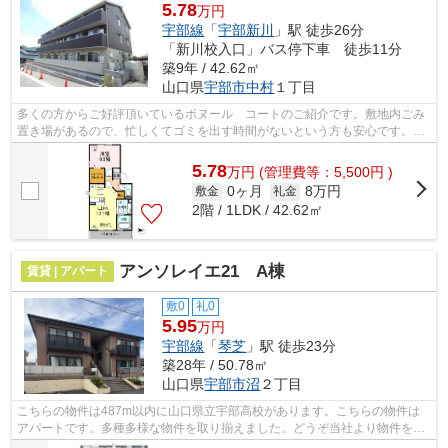
5.78
万円
宇部線
「
宇部新川
」駅 徒歩26分
「新川校入口」バス停下車 徒歩11分
築9年 / 42.62㎡
山口県
宇部市
中村
１丁目
多くの方からご好評頂いているボヌール コートのご紹介です。敷地内ごみ
置き場があるので、忙しくてゴミを出す時間がないという方も安心です。ご
紹介するのは2016年11月竣工・築6年の...
5.78
万
円
(管理費等：5,500円 )
0ヶ月
8万円
敷金
礼金
2階 / 1LDK / 42.62㎡
アンソレイエ21 A棟
賃貸 | アパート
敷0
礼0
5.95
万円
宇部線
「
琴芝
」駅 徒歩23分
築28年 / 50.78㎡
山口県
宇部市
沼
２丁目
こちらの物件は487m以内に山口県立宇部高校があります。こちらの物件は
アパートです。多種多様な物件を取り揃えました。どうぞ当社より物件をお
選び下さい。スタッフ一同全力でお手伝...