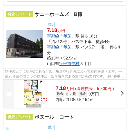
サニーホームズ B棟
賃貸 | アパート
敷0
7.18
万円
宇部線
「
琴芝
」駅 徒歩18分
「沼バス停」バス停下車 徒歩4分
宇部線
「
琴芝
」駅 バス5分 「沼」 停歩4
分
築13年 / 52.54㎡
山口県
宇部市
中村
３丁目
物件の近くに駅が2つあるため、用途や行き先によって経路を選べます。平
成25年築のコチラの物件は、落ち着きのある室内が魅力的です。使い勝手の
良いアパートでイチオシの物件です。で...
7.18
万
円
(管理費等：5,500円 )
0ヶ月
9万円
敷金
礼金
2階 / 2LDK / 52.54㎡
ボヌール コート
賃貸 | アパート
敷0