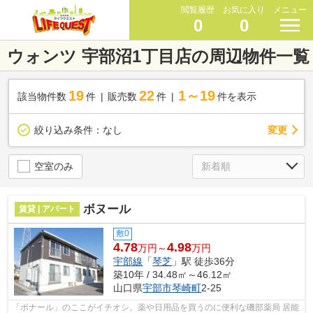
閲覧履歴
お気に入り
メニュー
0
0
ウォンツ 宇部沼1丁目店の周辺物件一覧
19
22
1～19
該当物件数
件
販売数
件
件を表示
変更
絞り込み条件：
なし
空室のみ
ボヌール
賃貸 | アパート
敷0
4.78
4.98
万円～
万円
宇部線
「
琴芝
」駅 徒歩36分
築10年 / 34.48㎡～46.12㎡
山口県
宇部市
琴崎町
2-25
「ボナール」のここがイチオシ。薬や日用品を買うのに便利な磯部薬局 居能