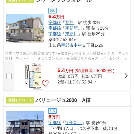
シャーメゾンクオレール
敷0
6.4
万円
宇部線
「
琴芝
」駅 徒歩20分
宇部線
「
宇部新川
」駅 徒歩29分
宇部線
「
東新川
」駅 徒歩29分
築3年 / 52.84㎡
山口県
宇部市
中村
３丁目1-26
積水ハウス施工の賃貸住宅です♪★遮音床シャイド５５搭載★インターネット
無料（Ｗｉ－Ｆｉ）★ＥＶコンセント★宅配ＢＯＸ有★スーパーセンタート
ライアル宇部店まで徒歩７分（５６０ｍ）★...
6.4
万
円
(管理費等：5,000円 )
0万円
8万円
敷金
礼金
2階 / 1LDK / 52.84㎡
バリュージュ2000 A棟
賃貸 | アパート
礼0
6
万円
宇部線
「
宇部新川
」駅 徒歩1分
「小羽山入口」バス停下車 徒歩1分
築26年 / 54.07㎡