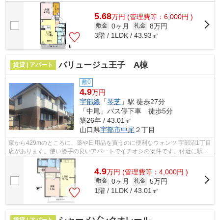
有（民間業者回収）
5.68
万
円
(管理費等：6,000円 )
0ヶ月
8万円
敷金
礼金
3階 / 1LDK / 43.93㎡
バリュージュ王子 A棟
賃貸 | アパート
敷0
4.9
万円
宇部線
「
琴芝
」駅 徒歩27分
「中尾」バス停下車 徒歩5分
築26年 / 43.01㎡
山口県
宇部市
中尾
２丁目
家から429mのところに、薬や日用品を買うのに便利なウォンツ 宇部沼1丁目
店があります。使い勝手の良いアパートでイチオシの物件です。付近に駅が
2つあるので、用途や行き先によって経...
4.9
万
円
(管理費等：4,000円 )
0ヶ月
5万円
敷金
礼金
1階 / 1LDK / 43.01㎡
賃貸 | アパート