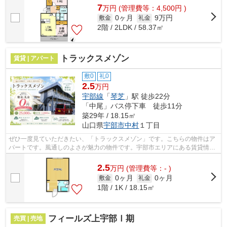
7
万
円
(管理費等：4,500円 )
0ヶ月
9万円
敷金
礼金
2階 / 2LDK / 58.37㎡
トラックスメゾン
賃貸 | アパート
敷0
礼0
2.5
万円
宇部線
「
琴芝
」駅 徒歩22分
「中尾」バス停下車 徒歩11分
築29年 / 18.15㎡
山口県
宇部市
中村
１丁目
ぜひ一度見ていただきたい、「トラックスメゾン」です。こちらの物件はア
パートです。風通しのよさが魅力の物件です。宇部市エリアにある賃貸情報
のことなら、地域に密着した当社へお...
2.5
万
円
(管理費等：- )
0ヶ月
0ヶ月
敷金
礼金
1階 / 1K / 18.15㎡
フィールズ上宇部Ⅰ期
売買 | 売地