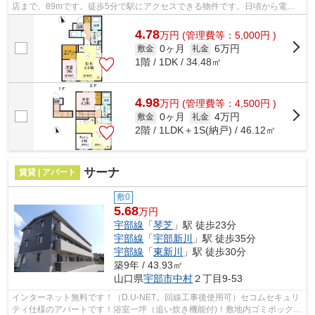
店まで、89mです。徒歩5分で駅にアクセスできる物件です。日頃から電車
をよく利用するなら2駅利用可能な物件...
4.78
万
円
(管理費等：5,000円 )
0ヶ月
6万円
敷金
礼金
1階 / 1DK / 34.48㎡
4.98
万
円
(管理費等：4,500円 )
0ヶ月
4万円
敷金
礼金
2階 / 1LDK＋1S(納戸) / 46.12㎡
サーナ
賃貸 | アパート
敷0
5.68
万円
宇部線
「
琴芝
」駅 徒歩23分
宇部線
「
宇部新川
」駅 徒歩35分
宇部線
「
東新川
」駅 徒歩30分
築9年 / 43.93㎡
山口県
宇部市
中村
２丁目9-53
インターネット無料です！（D.U-NET。回線工事後使用可）セコムセキュリ
ティ仕様のアパートです！浴室一坪（追い炊き機能付)！敷地内ゴミボックス