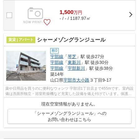
放されるのが角地の特徴です◎イチオシの...
1,500
万
円
- / - / 1187.97㎡
シャーメゾングランジュール
賃貸 | アパート
敷0
宇部線
「
琴芝
」駅 徒歩27分
宇部線
「
東新川
」駅 徒歩30分
宇部線
「
宇部新川
」駅 徒歩38分
築14年
山口県
宇部市
大小路
３丁目9-17
薬や日用品を買うのに便利なウォンツ 宇部沼1丁目店まで455mです。室内設
備は洗面所独立・浴室乾燥機など充実した設備を備え付けています。保護者
の方も安心できるよう、管理人が巡回...
現在空室情報がありません。
「シャーメゾングランジュール」への
お問い合わせはこちら