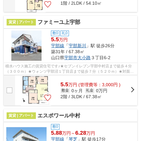
1階 / 2LDK / 54.10㎡
ファミーユ上宇部
賃貸 | アパート
敷0
礼0
5.5
万円
宇部線
「
宇部新川
」駅 徒歩26分
築31年 / 67.38㎡
山口県
宇部市
大小路
３丁目6-2
積水ハウス施工の賃貸住宅です♪★セブンイレブン宇部中村店まで徒歩４分
（３００ｍ）★ウォンツ宇部沼１丁目店まで徒歩７分（５２０ｍ）★対面キ
ッチン３ＬＤＫ★エアコン★カラーモニター...
5.5
万
円
(管理費等：3,000円 )
0ヶ月
0万円
敷金
礼金
2階 / 3LDK / 67.38㎡
エスポワール中村
賃貸 | アパート
敷0
5.88
6.28
万円～
万円
宇部線
「
琴芝
」駅 徒歩17分