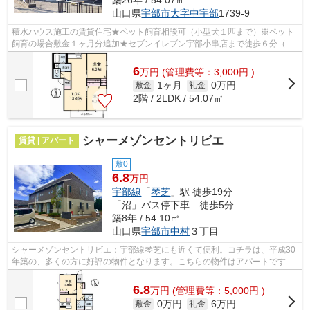
山口県
宇部市
大字中宇部
1739-9
積水ハウス施工の賃貸住宅★ペット飼育相談可（小型犬１匹まで）※ペット
飼育の場合敷金１ヶ月分追加★セブンイレブン宇部小串店まで徒歩６分（４
５０ｍ）★インターネット無料（Ｗｉ－Ｆ...
6
万
円
(管理費等：3,000円 )
1ヶ月
0万円
敷金
礼金
2階 / 2LDK / 54.07㎡
シャーメゾンセントリビエ
賃貸 | アパート
敷0
6.8
万円
宇部線
「
琴芝
」駅 徒歩19分
「沼」バス停下車 徒歩5分
築8年 / 54.10㎡
山口県
宇部市
中村
３丁目
シャーメゾンセントリビエ：宇部線琴芝にも近くて便利。コチラは、平成30
年築の、多くの方に好評の物件となります。こちらの物件はアパートです。
快適さを求めるなら、ゴミ捨てが楽な...
6.8
万
円
(管理費等：5,000円 )
0万円
6万円
敷金
礼金