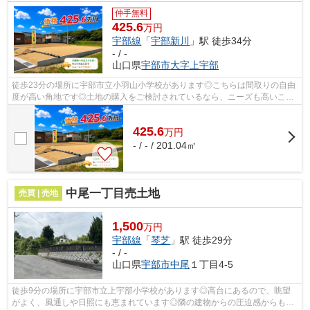
仲手無料
425.6
万円
宇部線
「
宇部新川
」駅 徒歩34分
- / -
山口県
宇部市
大字上宇部
徒歩23分の場所に宇部市立小羽山小学校があります◎こちらは間取りの自由
度が高い角地です◎土地の購入をご検討されているなら、ニーズも高いこち
らの売地はいかがでしょうか◎こちらの土...
425.6
万
円
- / - / 201.04㎡
中尾一丁目売土地
売買 | 売地
1,500
万円
宇部線
「
琴芝
」駅 徒歩29分
- / -
山口県
宇部市
中尾
１丁目4-5
徒歩9分の場所に宇部市立上宇部小学校があります◎高台にあるので、眺望
がよく、風通しや日照にも恵まれています◎隣の建物からの圧迫感からも解