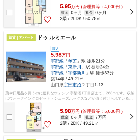
5.95
万
円
(管理費等：4,000円 )
0ヶ月
0ヶ月
敷金
礼金
2階 / 2LDK / 50.78㎡
ドゥ ルミエール
賃貸 | アパート
敷0
5.98
万円
宇部線
「
琴芝
」駅 徒歩21分
宇部線
「
東新川
」駅 徒歩24分
宇部線
「
宇部新川
」駅 徒歩33分
築14年 / 49.21㎡
山口県
宇部市
沼
２丁目1-13
薬や日用品を買うのに便利なウォンツ 宇部沼1丁目店まで、268mです。収納
はウォークインクロゼット・シューズボックスなどが備え付けられているの
で、衣類や日用品の収納に重宝します...
5.98
万
円
(管理費等：5,000円 )
0ヶ月
7万円
敷金
礼金
2階 / 2DK / 49.21㎡