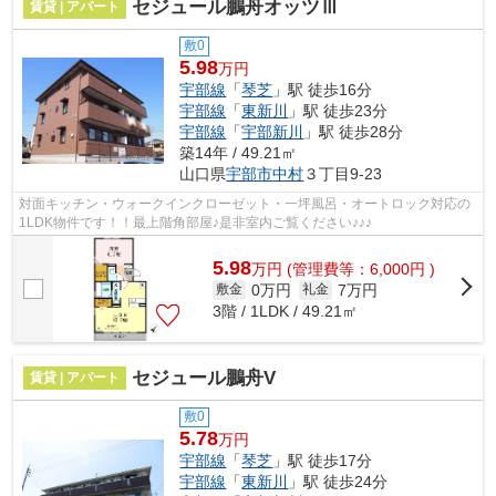
セジュール鵬舟オッツⅢ
賃貸 | アパート
敷0
5.98
万円
宇部線
「
琴芝
」駅 徒歩16分
宇部線
「
東新川
」駅 徒歩23分
宇部線
「
宇部新川
」駅 徒歩28分
築14年 / 49.21㎡
山口県
宇部市
中村
３丁目9-23
対面キッチン・ウォークインクローゼット・一坪風呂・オートロック対応の
1LDK物件です！！最上階角部屋♪是非室内ご覧ください♪♪♪
5.98
万
円
(管理費等：6,000円 )
0万円
7万円
敷金
礼金
3階 / 1LDK / 49.21㎡
セジュール鵬舟V
賃貸 | アパート
敷0
5.78
万円
宇部線
「
琴芝
」駅 徒歩17分
宇部線
「
東新川
」駅 徒歩24分