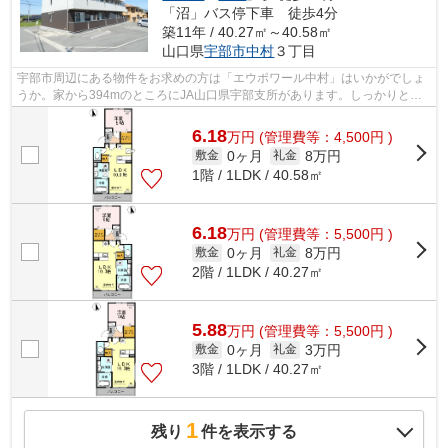
「沼」バス停下車 徒歩4分
築11年 / 40.27㎡～40.58㎡
山口県
宇部市
中村
３丁目
宇部市周辺にある物件をお求めの方は「エウポワール中村」はいかがでしょ
うか。家から394mのところにJA山口県宇部支所があります。しっかりとし
た造りが自慢の築8年のアパート。こちら...
6.18
万
円
(管理費等：4,500円 )
0ヶ月
8万円
敷金
礼金
1階 / 1LDK / 40.58㎡
6.18
万
円
(管理費等：5,500円 )
0ヶ月
8万円
敷金
礼金
2階 / 1LDK / 40.27㎡
5.88
万
円
(管理費等：5,500円 )
0ヶ月
3万円
敷金
礼金
3階 / 1LDK / 40.27㎡
1
残り
件を表示する