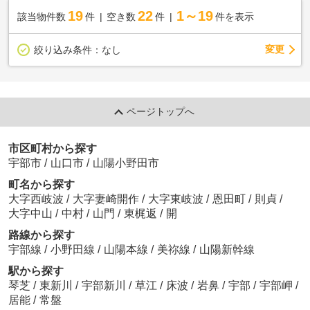
19
22
1～19
該当物件数
件
空き数
件
件を表示
変更
絞り込み条件：
なし
ページトップへ
市区町村から探す
宇部市
/
山口市
/
山陽小野田市
町名から探す
大字西岐波
/
大字妻崎開作
/
大字東岐波
/
恩田町
/
則貞
/
大字中山
/
中村
/
山門
/
東梶返
/
開
路線から探す
宇部線
/
小野田線
/
山陽本線
/
美祢線
/
山陽新幹線
駅から探す
琴芝
/
東新川
/
宇部新川
/
草江
/
床波
/
岩鼻
/
宇部
/
宇部岬
/
居能
/
常盤