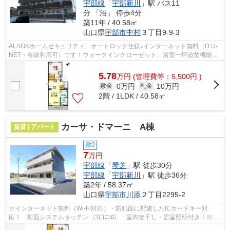
宇部線
「
宇部新川
」駅 バス11
分 「沼」 停歩4分
築11年 / 40.58㎡
山口県
宇部市
中村
３丁目9-9-3
ALSOKホームセキュリティ、オートロック仕様♪インターネット無料（D.U-
NET・有線利用可）です！ウォークインクローゼット、浴室一坪追焚機能
付、対面キッチン、エアコン2台付いてます！
5.78
万
円
(管理費等：5,500円 )
0万円
10万円
敷金
礼金
2階 / 1LDK / 40.58㎡
カーサ・ドマーニ A棟
賃貸 | アパート
敷0
7
万円
宇部線
「
琴芝
」駅 徒歩30分
宇部線
「
宇部新川
」駅 徒歩36分
築2年 / 58.37㎡
山口県
宇部市
川添
２丁目2295-2
☆インターネット無料（Wi-Fi対応）・防犯面に配慮したICカードキー対
応！ 対面システムキッチン（3口ｺﾝﾛ）・室内物干し・居室照明付き！※ゴ
ミは民間業者回収