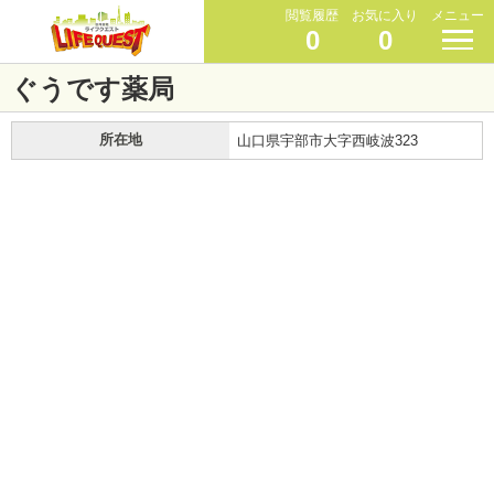
閲覧履歴
お気に入り
メニュー
0
0
ぐうです薬局
所在地
山口県宇部市大字西岐波323