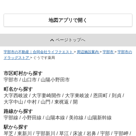
地図アプリで開く
ページトップへ
宇部市の不動産｜合同会社ライフクエスト
>
周辺施設案内
>
宇部市
>
宇部市の
ドラッグストア
>
ぐうです薬局
市区町村から探す
宇部市
/
山口市
/
山陽小野田市
町名から探す
大字西岐波
/
大字妻崎開作
/
大字東岐波
/
恩田町
/
則貞
/
大字中山
/
中村
/
山門
/
東梶返
/
開
路線から探す
宇部線
/
小野田線
/
山陽本線
/
美祢線
/
山陽新幹線
駅から探す
琴芝
/
東新川
/
宇部新川
/
草江
/
床波
/
岩鼻
/
宇部
/
宇部岬
/