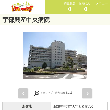
閲覧履歴
お気に入り
メニュー
0
0
宇部興産中央病院
前
次
画像タップで拡大表示【
1
/1】
所在地
山口県宇部市大字西岐波750