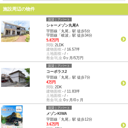
施設周辺の物件
賃貸｜アパート
シャーメゾン丸尾A
宇部線「丸尾」駅 徒歩5分
宇部線「岐波」駅 徒歩34分
5.8万円
間取:
2LDK
建物面積:
- / 16.57坪
土地面積:
- / -
敷金/礼金:
0ヶ月/5万円
賃貸｜アパート
コーポラス2
宇部線「丸尾」駅 徒歩7分
4万円
間取:
2DK
建物面積:
- / 11.83坪
土地面積:
- / -
敷金/礼金:
0ヶ月/0ヶ月
賃貸｜アパート
メゾンKIWA
宇部線「丸尾」駅 徒歩12分
3.6万円