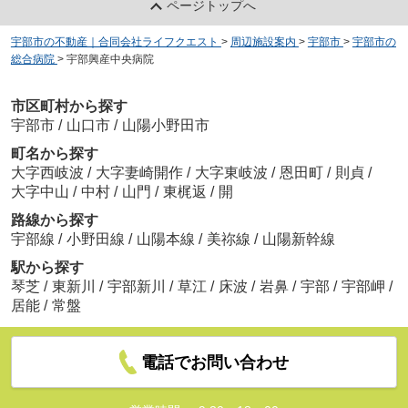
ページトップへ
宇部市の不動産｜合同会社ライフクエスト
>
周辺施設案内
>
宇部市
>
宇部市の
総合病院
>
宇部興産中央病院
市区町村から探す
宇部市
/
山口市
/
山陽小野田市
町名から探す
大字西岐波
/
大字妻崎開作
/
大字東岐波
/
恩田町
/
則貞
/
大字中山
/
中村
/
山門
/
東梶返
/
開
路線から探す
宇部線
/
小野田線
/
山陽本線
/
美祢線
/
山陽新幹線
駅から探す
琴芝
/
東新川
/
宇部新川
/
草江
/
床波
/
岩鼻
/
宇部
/
宇部岬
/
居能
/
常盤
電話でお問い合わせ