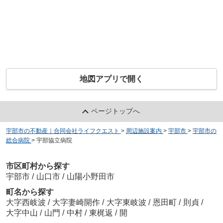
地図アプリで開く
ページトップへ
宇部市の不動産｜合同会社ライフクエスト
>
周辺施設案内
>
宇部市
>
宇部市の
総合病院
>
宇部協立病院
市区町村から探す
宇部市
/
山口市
/
山陽小野田市
町名から探す
大字西岐波
/
大字妻崎開作
/
大字東岐波
/
恩田町
/
則貞
/
大字中山
/
山門
/
中村
/
東梶返
/
開