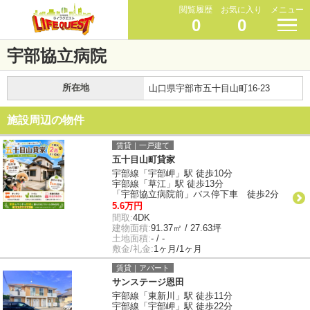
閲覧履歴
お気に入り
メニュー
0
0
宇部協立病院
所在地
山口県宇部市五十目山町16-23
施設周辺の物件
賃貸｜一戸建て
五十目山町貸家
宇部線「宇部岬」駅 徒歩10分
宇部線「草江」駅 徒歩13分
「宇部協立病院前」バス停下車 徒歩2分
5.6万円
間取:
4DK
建物面積:
91.37㎡ / 27.63坪
土地面積:
- / -
敷金/礼金:
1ヶ月/1ヶ月
賃貸｜アパート
サンステージ恩田
宇部線「東新川」駅 徒歩11分
宇部線「宇部岬」駅 徒歩22分