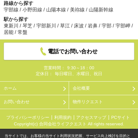
路線から探す
宇部線
/
小野田線
/
山陽本線
/
美祢線
/
山陽新幹線
駅から探す
東新川
/
琴芝
/
宇部新川
/
草江
/
床波
/
岩鼻
/
宇部
/
宇部岬
/
居能
/
常盤
電話でお問い合わせ
営業時間：
9:30～18：00
定休日：
毎日曜日、水曜日、祝日
ホーム
会社概要
お問い合わせ
物件リクエスト
プライバシーポリシー
利用規約
アクセスマップ
PCサイト
Copyright(c) 合同会社ライフクエスト All rights reserved.
当サイトでは、お客様の当サイト利用状況把握、サービス向上検討を目的と