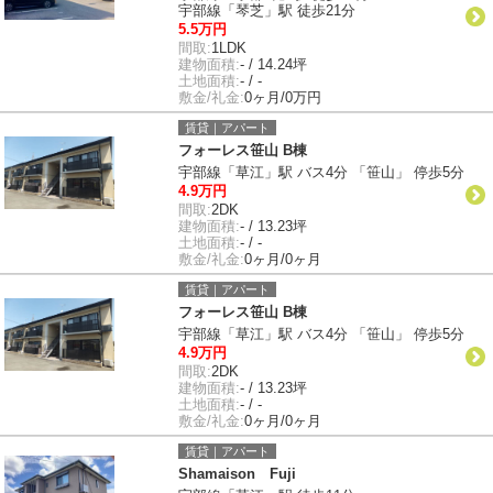
宇部線「琴芝」駅 徒歩21分
5.5万円
間取:
1LDK
建物面積:
- / 14.24坪
土地面積:
- / -
敷金/礼金:
0ヶ月/0万円
賃貸｜アパート
フォーレス笹山 B棟
宇部線「草江」駅 バス4分 「笹山」 停歩5分
4.9万円
間取:
2DK
建物面積:
- / 13.23坪
土地面積:
- / -
敷金/礼金:
0ヶ月/0ヶ月
賃貸｜アパート
フォーレス笹山 B棟
宇部線「草江」駅 バス4分 「笹山」 停歩5分
4.9万円
間取:
2DK
建物面積:
- / 13.23坪
土地面積:
- / -
敷金/礼金:
0ヶ月/0ヶ月
賃貸｜アパート
Shamaison Fuji