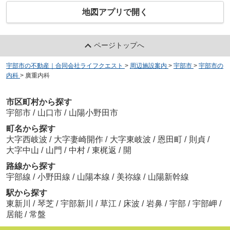
地図アプリで開く
ページトップへ
宇部市の不動産｜合同会社ライフクエスト
>
周辺施設案内
>
宇部市
>
宇部市の
内科
>
廣重内科
市区町村から探す
宇部市
/
山口市
/
山陽小野田市
町名から探す
大字西岐波
/
大字妻崎開作
/
大字東岐波
/
恩田町
/
則貞
/
大字中山
/
山門
/
中村
/
東梶返
/
開
路線から探す
宇部線
/
小野田線
/
山陽本線
/
美祢線
/
山陽新幹線
駅から探す
東新川
/
琴芝
/
宇部新川
/
草江
/
床波
/
岩鼻
/
宇部
/
宇部岬
/
居能
/
常盤