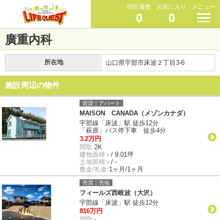
閲覧履歴
お気に入り
メニュー
0
0
廣重内科
所在地
山口県宇部市床波２丁目3-6
施設周辺の物件
賃貸｜アパート
MAISON CANADA（メゾンカナダ）
宇部線「床波」駅 徒歩12分
「萩原」バス停下車 徒歩4分
3.2万円
間取:
2K
建物面積:
- / 9.01坪
土地面積:
- / -
敷金/礼金:
1ヶ月/1ヶ月
売買｜売地
フィールズ西岐波（大沢）
宇部線「床波」駅 徒歩12分
816万円
間取:
-