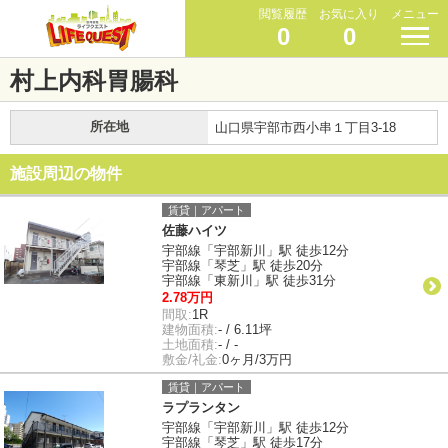
閲覧履歴
お気に入り
メニュー
0
0
村上内科胃腸科
所在地
山口県宇部市西小串１丁目3-18
施設周辺の物件
賃貸｜アパート
佐藤ハイツ
宇部線「宇部新川」駅 徒歩12分
宇部線「琴芝」駅 徒歩20分
宇部線「東新川」駅 徒歩31分
2.78万円
間取:
1R
建物面積:
- / 6.11坪
土地面積:
- / -
敷金/礼金:
0ヶ月/3万円
賃貸｜アパート
ラプランタン
宇部線「宇部新川」駅 徒歩12分
宇部線「琴芝」駅 徒歩17分