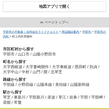
地図アプリで開く
ページトップへ
宇部市の不動産｜合同会社ライフクエスト
>
周辺施設案内
>
宇部市
>
宇部市の
内科
>
村上内科胃腸科
市区町村から探す
宇部市
/
山口市
/
山陽小野田市
町名から探す
大字西岐波
/
大字妻崎開作
/
大字東岐波
/
恩田町
/
則貞
/
大字中山
/
中村
/
山門
/
開
/
北琴芝
路線から探す
宇部線
/
小野田線
/
山陽本線
/
美祢線
/
山陽新幹線
駅から探す
琴芝
/
東新川
/
宇部新川
/
床波
/
草江
/
岩鼻
/
宇部
/
宇部岬
/
居能
/
常盤