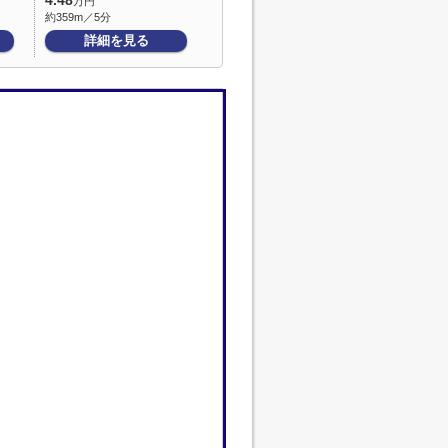
4.48
万円
約359m／5分
詳細を見る