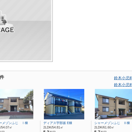
件
鈴木小児
鈴木小児
ーメゾンふじ Ⅰ棟
ディアス宇部坂 E棟
シャーメゾンふじ Ⅱ棟
/54.07㎡
2LDK/54.81㎡
2LDK/61.60㎡