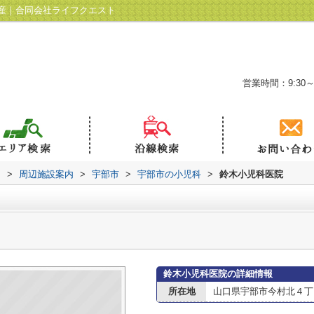
産｜合同会社ライフクエスト
営業時間：9:30～
ト
>
周辺施設案内
>
宇部市
>
宇部市の小児科
>
鈴木小児科医院
鈴木小児科医院の詳細情報
所在地
山口県宇部市今村北４丁目2