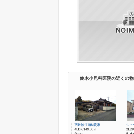
鈴木小児科医院の近くの物
西岐波江頭M貸家
シャ
4LDK/149.86㎡
2LDK