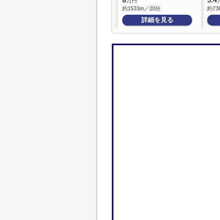
8
5.4
万円
約1533m／20分
約73
詳細を見る