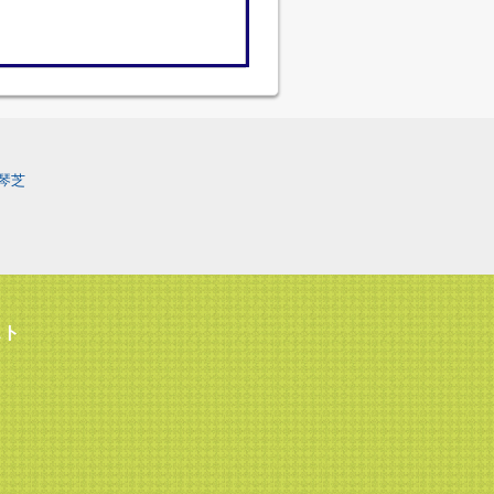
琴芝
スト