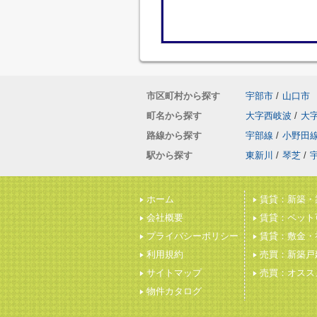
市区町村から探す
宇部市
/
山口市
町名から探す
大字西岐波
/
大
路線から探す
宇部線
/
小野田
駅から探す
東新川
/
琴芝
/
ホーム
賃貸：新築・
会社概要
賃貸：ペット
プライバシーポリシー
賃貸：敷金・
利用規約
売買：新築戸
サイトマップ
売買：オスス
物件カタログ