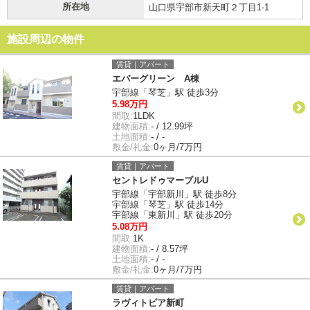
所在地
山口県宇部市新天町２丁目1-1
施設周辺の物件
賃貸｜アパート
エバーグリーン A棟
宇部線「琴芝」駅 徒歩3分
5.98万円
間取:
1LDK
建物面積:
- / 12.99坪
土地面積:
- / -
敷金/礼金:
0ヶ月/7万円
賃貸｜アパート
セントレドゥマーブルU
宇部線「宇部新川」駅 徒歩8分
宇部線「琴芝」駅 徒歩14分
宇部線「東新川」駅 徒歩20分
5.08万円
間取:
1K
建物面積:
- / 8.57坪
土地面積:
- / -
敷金/礼金:
0ヶ月/7万円
賃貸｜アパート
ラヴィトピア新町