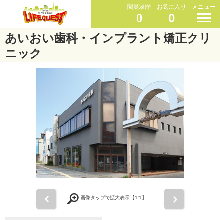
閲覧履歴
お気に入り
メニュー
0
0
あいおい歯科・インプラント矯正クリ
ニック
前
次
画像タップで拡大表示【
1
/1】