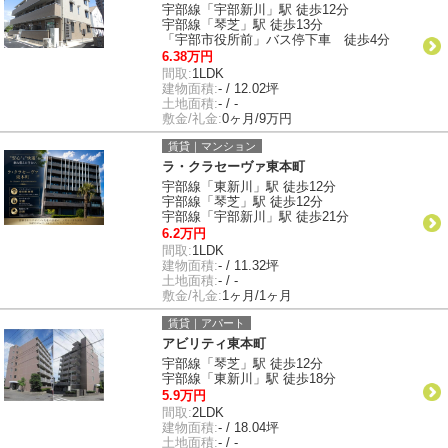
宇部線「宇部新川」駅 徒歩12分
宇部線「琴芝」駅 徒歩13分
「宇部市役所前」バス停下車 徒歩4分
6.38万円
間取:
1LDK
建物面積:
- / 12.02坪
土地面積:
- / -
敷金/礼金:
0ヶ月/9万円
賃貸｜マンション
ラ・クラセーヴァ東本町
宇部線「東新川」駅 徒歩12分
宇部線「琴芝」駅 徒歩12分
宇部線「宇部新川」駅 徒歩21分
6.2万円
間取:
1LDK
建物面積:
- / 11.32坪
土地面積:
- / -
敷金/礼金:
1ヶ月/1ヶ月
賃貸｜アパート
アビリティ東本町
宇部線「琴芝」駅 徒歩12分
宇部線「東新川」駅 徒歩18分
5.9万円
間取:
2LDK
建物面積:
- / 18.04坪
土地面積:
- / -