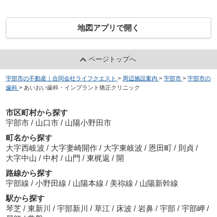
地図アプリで開く
ページトップへ
宇部市の不動産｜合同会社ライフクエスト
>
周辺施設案内
>
宇部市
>
宇部市の
歯科
>
あいおい歯科・インプラント矯正クリニック
市区町村から探す
宇部市
/
山口市
/
山陽小野田市
町名から探す
大字西岐波
/
大字妻崎開作
/
大字東岐波
/
恩田町
/
則貞
/
大字中山
/
中村
/
山門
/
東梶返
/
開
路線から探す
宇部線
/
小野田線
/
山陽本線
/
美祢線
/
山陽新幹線
駅から探す
琴芝
/
東新川
/
宇部新川
/
草江
/
床波
/
岩鼻
/
宇部
/
宇部岬
/