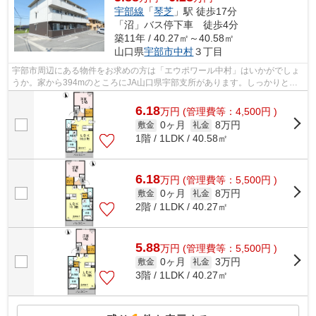
宇部線
「
琴芝
」駅 徒歩17分
「沼」バス停下車 徒歩4分
築11年 / 40.27㎡～40.58㎡
山口県
宇部市
中村
３丁目
宇部市周辺にある物件をお求めの方は「エウポワール中村」はいかがでしょ
うか。家から394mのところにJA山口県宇部支所があります。しっかりとし
た造りが自慢の築8年のアパート。こちら...
6.18
万
円
(管理費等：4,500円 )
0ヶ月
8万円
敷金
礼金
1階 / 1LDK / 40.58㎡
6.18
万
円
(管理費等：5,500円 )
0ヶ月
8万円
敷金
礼金
2階 / 1LDK / 40.27㎡
5.88
万
円
(管理費等：5,500円 )
0ヶ月
3万円
敷金
礼金
3階 / 1LDK / 40.27㎡