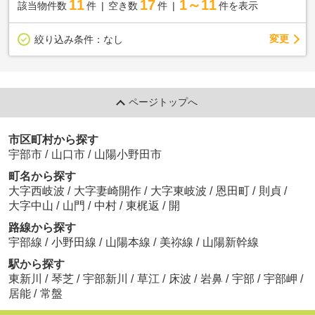
11
17
1～11
該当物件数
件
空き数
件
件を表示
変更
絞り込み条件：
なし
ページトップへ
市区町村から探す
宇部市
/
山口市
/
山陽小野田市
町名から探す
大字西岐波
/
大字妻崎開作
/
大字東岐波
/
恩田町
/
則貞
/
大字中山
/
山門
/
中村
/
東梶返
/
開
路線から探す
宇部線
/
小野田線
/
山陽本線
/
美祢線
/
山陽新幹線
駅から探す
東新川
/
琴芝
/
宇部新川
/
草江
/
床波
/
岩鼻
/
宇部
/
宇部岬
/
居能
/
常盤