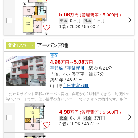
5.68
万
円
(管理費等：5,000円 )
0ヶ月
1ヶ月
敷金
礼金
1階 / 2LDK / 55.00㎡
アーバン宮地
賃貸 | アパート
敷0
4.98
5.08
万円～
万円
宇部線
「
宇部新川
」駅 徒歩21分
「沼」バス停下車 徒歩7分
築51年 / 48.51㎡
山口県
宇部市
宮地町
こだわりポイント満載のアーバン宮地。自宅から2駅利用できる、利便性の
高いアパートです。使い勝手の良いアパートでイチオシの物件です。条件の
中からご希望の物件が見つからない場合...
4.98
万
円
(管理費等：5,500円 )
0ヶ月
3万円
敷金
礼金
2階 / 1LDK / 48.51㎡