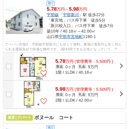
敷0
5.78
5.98
万円～
万円
宇部線
「
宇部新川
」駅 徒歩22分
「東宮地」バス停下車 徒歩5分
「新川校入口」バス停下車 徒歩7分
築10年 / 40.18㎡～42.00㎡
山口県
宇部市
宮地町
1180-1
アーバン宮地D：宇部線宇部新川にも近くて便利。夏場の電気代も安く抑え
られる通風良好で快適な物件です。2駅利用できる立地となっていて、アク
セスが良いです。平成28年築で多くの方...
5.78
万
円
(管理費等：5,500円 )
0ヶ月
9万円
敷金
礼金
1階 / 1LDK / 40.18㎡
5.98
万
円
(管理費等：5,500円 )
0ヶ月
9万円
敷金
礼金
2階 / 1LDK / 42.00㎡
ボヌール コート
賃貸 | アパート
敷0