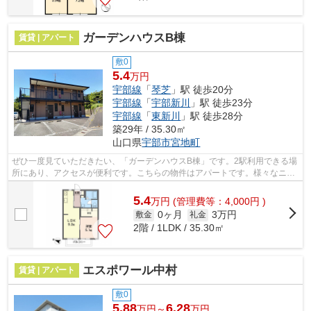
ガーデンハウスB棟
賃貸 | アパート
敷0
5.4
万円
宇部線
「
琴芝
」駅 徒歩20分
宇部線
「
宇部新川
」駅 徒歩23分
宇部線
「
東新川
」駅 徒歩28分
築29年 / 35.30㎡
山口県
宇部市
宮地町
ぜひ一度見ていただきたい、「ガーデンハウスB棟」です。2駅利用できる場
所にあり、アクセスが便利です。こちらの物件はアパートです。様々なニー
ズに合った物件を豊富に取り揃えてお...
5.4
万
円
(管理費等：4,000円 )
0ヶ月
3万円
敷金
礼金
2階 / 1LDK / 35.30㎡
エスポワール中村
賃貸 | アパート
敷0
5.88
6.28
万円～
万円