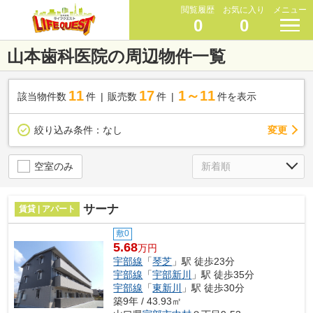
閲覧履歴
お気に入り
メニュー
0
0
山本歯科医院の周辺物件一覧
11
17
1～11
該当物件数
件
販売数
件
件を表示
変更
絞り込み条件：
なし
空室のみ
サーナ
賃貸 | アパート
敷0
5.68
万円
宇部線
「
琴芝
」駅 徒歩23分
宇部線
「
宇部新川
」駅 徒歩35分
宇部線
「
東新川
」駅 徒歩30分
築9年 / 43.93㎡