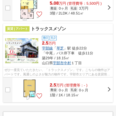
5.08
万
円
(管理費等：5,500円 )
0ヶ月
3万円
敷金
礼金
3階 / 2LDK / 48.51㎡
トラックスメゾン
賃貸 | アパート
敷0
礼0
2.5
万円
宇部線
「
琴芝
」駅 徒歩22分
「中尾」バス停下車 徒歩11分
築29年 / 18.15㎡
山口県
宇部市
中村
１丁目
ぜひ一度見ていただきたい、「トラックスメゾン」です。こちらの物件はア
パートです。風通しのよさが魅力の物件です。宇部市エリアにある賃貸情報
のことなら、地域に密着した当社へお...
2.5
万
円
(管理費等：- )
0ヶ月
0ヶ月
敷金
礼金
1階 / 1K / 18.15㎡