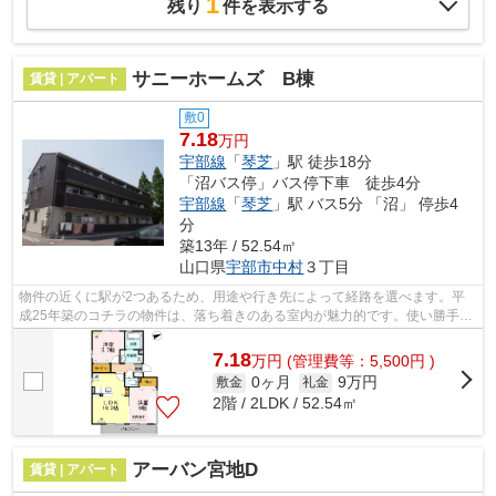
1
残り
件を表示する
サニーホームズ B棟
賃貸 | アパート
敷0
7.18
万円
宇部線
「
琴芝
」駅 徒歩18分
「沼バス停」バス停下車 徒歩4分
宇部線
「
琴芝
」駅 バス5分 「沼」 停歩4
分
築13年 / 52.54㎡
山口県
宇部市
中村
３丁目
物件の近くに駅が2つあるため、用途や行き先によって経路を選べます。平
成25年築のコチラの物件は、落ち着きのある室内が魅力的です。使い勝手の
良いアパートでイチオシの物件です。で...
7.18
万
円
(管理費等：5,500円 )
0ヶ月
9万円
敷金
礼金
2階 / 2LDK / 52.54㎡
アーバン宮地D
賃貸 | アパート