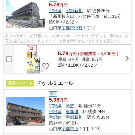
5.78
万円
宇部線
「
宇部新川
」駅 徒歩26分
「新川校入口」バス停下車 徒歩11分
築9年 / 42.62㎡
山口県
宇部市
中村
１丁目
多くの方からご好評頂いているボヌール コートのご紹介です。敷地内ごみ
置き場があるので、忙しくてゴミを出す時間がないという方も安心です。ご
紹介するのは2016年11月竣工・築6年の...
5.78
万
円
(管理費等：5,500円 )
0ヶ月
8万円
敷金
礼金
2階 / 1LDK / 42.62㎡
ドゥ ルミエール
賃貸 | アパート
敷0
5.98
万円
宇部線
「
琴芝
」駅 徒歩21分
宇部線
「
東新川
」駅 徒歩24分
宇部線
「
宇部新川
」駅 徒歩33分
築14年 / 49.21㎡
山口県
宇部市
沼
２丁目1-13