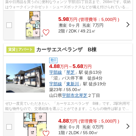
薬や日用品を買うのに便利なウォンツ 宇部沼1丁目店まで、268mです。収納
はウォークインクロゼット・シューズボックスなどが備え付けられているの
で、衣類や日用品の収納に重宝します...
5.98
万
円
(管理費等：5,000円 )
0ヶ月
7万円
敷金
礼金
2階 / 2DK / 49.21㎡
カーサエスペランザ B棟
賃貸 | アパート
敷0
4.88
5.68
万円～
万円
宇部線
「
琴芝
」駅 徒歩13分
「沼」バス停下車 徒歩4分
宇部線
「
東新川
」駅 徒歩19分
築23年 / 55.00㎡
山口県
宇部市
北琴芝
２丁目
ぜひ一度見ていただきたい、「カーサエスペランザ B棟」です。2駅利用可
能な物件なので、交通経路を選ぶことができます。こちらの物件は駅まで徒
歩で13分で到着します。使い勝手の良...
4.88
万
円
(管理費等：5,000円 )
0ヶ月
0万円
敷金
礼金
1階 / 2LDK / 55.00㎡