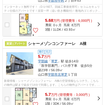
山口県
宇部市
中村
２丁目9-53
インターネット無料です！（D.U-NET。回線工事後使用可）セコムセキュリ
ティ仕様のアパートです！浴室一坪（追い炊き機能付)！敷地内ゴミボックス
有（民間業者回収）
5.68
万
円
(管理費等：6,000円 )
0ヶ月
8万円
敷金
礼金
3階 / 1LDK / 43.93㎡
シャーメゾンコンファーレ A棟
賃貸 | アパート
敷0
礼0
5.7
万円
宇部線
「
琴芝
」駅 徒歩14分
「医学部裏門」バス停下車 徒歩5分
築23年 / 56.09㎡
山口県
宇部市
北琴芝
１丁目
新着情報：シャーメゾンコンフォーレ A棟の空室情報ならコチラ。こちら
の物件は駅まで徒歩で14分で到着します。こちらの物件はアパートです。最
上階の物件です。たくさんの物件をご用...
5.7
万
円
(管理費等：3,000円 )
0ヶ月
0万円
敷金
礼金
1階 / 3DK / 56.09㎡