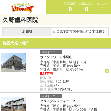
閲覧履歴
お気に入り
メニュー
0
0
久野歯科医院
所在地
山口県宇部市南小羽山町２丁目20-3
施設周辺の物件
賃貸｜アパート
ウインドワード小羽山
宇部線「宇部新川」駅 徒歩36分
宇部線「琴芝」駅 徒歩40分
宇部線「東新川」駅 徒歩47分
5.38万円
間取:
2K
建物面積:
- / 12.11坪
土地面積:
- / -
敷金/礼金:
0万円/3万円
賃貸｜アパート
クリスタルシティー ’K
宇部線「琴芝」駅 徒歩35分
宇部線「宇部新川」駅 バス20分 「八幡