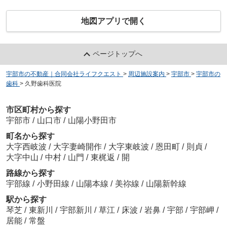
地図アプリで開く
ページトップへ
宇部市の不動産｜合同会社ライフクエスト
>
周辺施設案内
>
宇部市
>
宇部市の
歯科
>
久野歯科医院
市区町村から探す
宇部市
/
山口市
/
山陽小野田市
町名から探す
大字西岐波
/
大字妻崎開作
/
大字東岐波
/
恩田町
/
則貞
/
大字中山
/
中村
/
山門
/
東梶返
/
開
路線から探す
宇部線
/
小野田線
/
山陽本線
/
美祢線
/
山陽新幹線
駅から探す
琴芝
/
東新川
/
宇部新川
/
草江
/
床波
/
岩鼻
/
宇部
/
宇部岬
/
居能
/
常盤