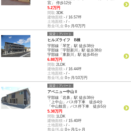
宮」 停歩12分
5.2万円
間取:
3DK
建物面積:
- / 16.57坪
土地面積:
- / -
敷金/礼金:
0ヶ月/0万円
賃貸｜アパート
ヒルズライフ B棟
宇部線「琴芝」駅 徒歩38分
宇部線「宇部新川」駅 徒歩38分
宇部線「東新川」駅 徒歩45分
6.88万円
間取:
2LDK
建物面積:
- / 16.44坪
土地面積:
- / -
敷金/礼金:
0ヶ月/10万円
賃貸｜アパート
アベニュー中山Ⅱ
宇部線「岩鼻」駅 徒歩38分
「上中山」バス停下車 徒歩4分
「中山観音」バス停下車 徒歩5分
5.38万円
間取:
1LDK
建物面積:
- / 15.40坪
土地面積:
- / -
敷金/礼金:
0ヶ月/1ヶ月