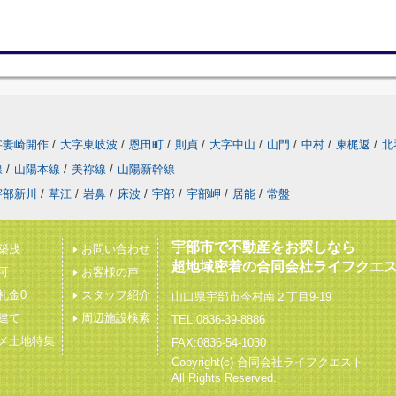
字妻崎開作
/
大字東岐波
/
恩田町
/
則貞
/
大字中山
/
山門
/
中村
/
東梶返
/
北
線
/
山陽本線
/
美祢線
/
山陽新幹線
宇部新川
/
草江
/
岩鼻
/
床波
/
宇部
/
宇部岬
/
居能
/
常盤
宇部市で不動産をお探しなら
築浅
お問い合わせ
超地域密着の合同会社ライフクエ
可
お客様の声
礼金0
スタッフ紹介
山口県宇部市今村南２丁目9-19
建て
周辺施設検索
TEL:0836-39-8886
メ土地特集
FAX:0836-54-1030
Copyright(c) 合同会社ライフクエスト
All Rights Reserved.