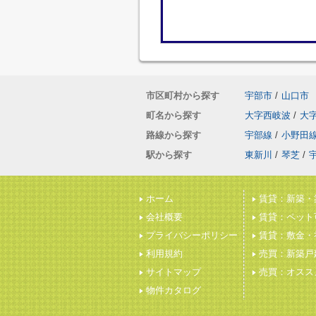
市区町村から探す
宇部市
/
山口市
町名から探す
大字西岐波
/
大
路線から探す
宇部線
/
小野田
駅から探す
東新川
/
琴芝
/
ホーム
賃貸：新築・
会社概要
賃貸：ペット
プライバシーポリシー
賃貸：敷金・
利用規約
売買：新築戸
サイトマップ
売買：オスス
物件カタログ