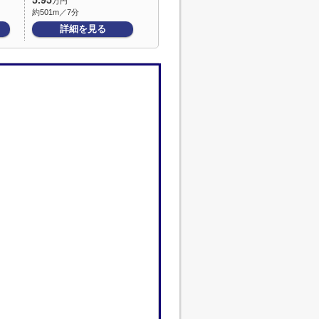
5.95
万円
約501m／7分
詳細を見る