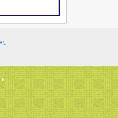
琴芝
スト