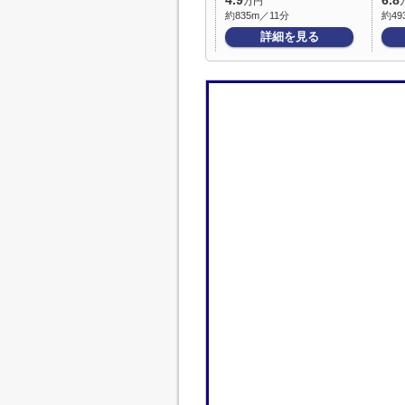
4.9
6.8
万円
約835m／11分
約49
詳細を見る