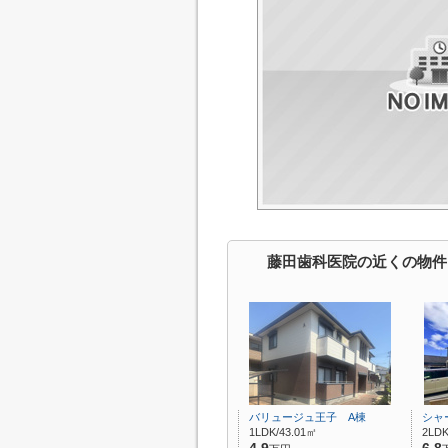
藤田歯科医院の近くの物件
バリュージュ王子 A棟
シャ
1LDK/43.01㎡
2LDK