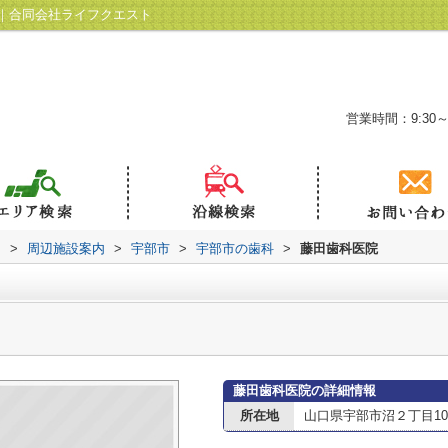
｜合同会社ライフクエスト
営業時間：9:30～
ト
>
周辺施設案内
>
宇部市
>
宇部市の歯科
>
藤田歯科医院
藤田歯科医院の詳細情報
所在地
山口県宇部市沼２丁目10-