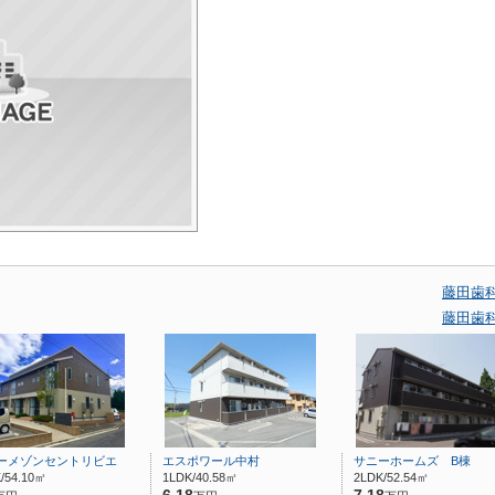
藤田歯
藤田歯
ーメゾンセントリビエ
エスポワール中村
サニーホームズ B棟
/54.10㎡
1LDK/40.58㎡
2LDK/52.54㎡