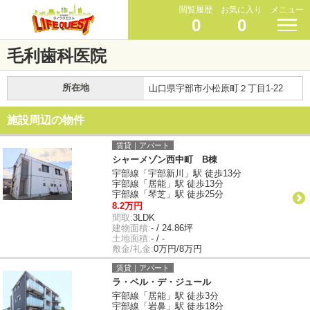
閲覧履歴
お気に入り
メニュー
0
0
毛利歯科医院
所在地
山口県宇部市小松原町２丁目1-22
施設周辺の物件
賃貸｜アパート
シャーメゾン西中町 B棟
宇部線「宇部新川」駅 徒歩13分
宇部線「居能」駅 徒歩13分
宇部線「琴芝」駅 徒歩25分
8.2万円
間取:
3LDK
建物面積:
- / 24.86坪
土地面積:
- / -
敷金/礼金:
0万円/8万円
賃貸｜アパート
ラ・ベル・デ・ジュール
宇部線「居能」駅 徒歩3分
宇部線「岩鼻」駅 徒歩18分