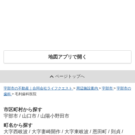
地図アプリで開く
ページトップへ
宇部市の不動産｜合同会社ライフクエスト
>
周辺施設案内
>
宇部市
>
宇部市の
歯科
>
毛利歯科医院
市区町村から探す
宇部市
/
山口市
/
山陽小野田市
町名から探す
大字西岐波
/
大字妻崎開作
/
大字東岐波
/
恩田町
/
則貞
/