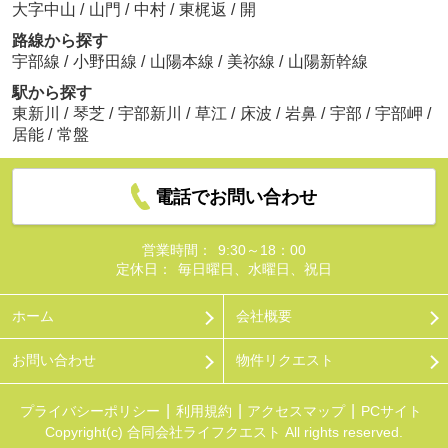
大字中山
/
山門
/
中村
/
東梶返
/
開
路線から探す
宇部線
/
小野田線
/
山陽本線
/
美祢線
/
山陽新幹線
駅から探す
東新川
/
琴芝
/
宇部新川
/
草江
/
床波
/
岩鼻
/
宇部
/
宇部岬
/
居能
/
常盤
電話でお問い合わせ
営業時間：
9:30～18：00
定休日：
毎日曜日、水曜日、祝日
ホーム
会社概要
お問い合わせ
物件リクエスト
プライバシーポリシー
利用規約
アクセスマップ
PCサイト
Copyright(c) 合同会社ライフクエスト All rights reserved.