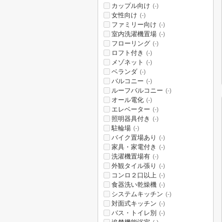
カップル向け
(-)
女性向け
(-)
ファミリー向け
(-)
室内洗濯機置場
(-)
フローリング
(-)
ロフト付き
(-)
メゾネット
(-)
ベランダ
(-)
バルコニー
(-)
ルーフバルコニー
(-)
オール電化
(-)
エレベーター
(-)
照明器具付き
(-)
駐輪場
(-)
バイク置場あり
(-)
家具・家電付き
(-)
洗濯機置場有
(-)
外観タイル張り
(-)
コンロ２口以上
(-)
食器洗い乾燥機
(-)
システムキッチン
(-)
対面式キッチン
(-)
バス・トイレ別
(-)