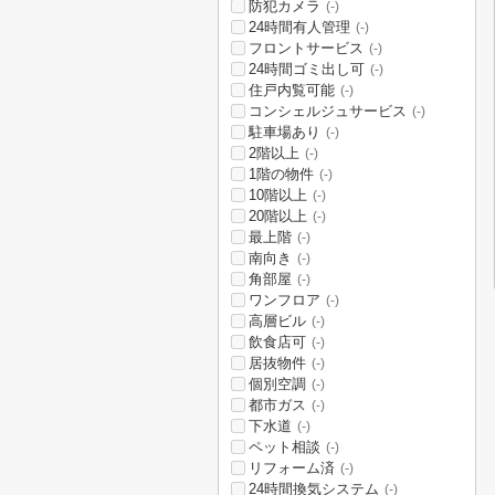
防犯カメラ
(-)
24時間有人管理
(-)
フロントサービス
(-)
24時間ゴミ出し可
(-)
住戸内覧可能
(-)
コンシェルジュサービス
(-)
駐車場あり
(-)
2階以上
(-)
1階の物件
(-)
10階以上
(-)
20階以上
(-)
最上階
(-)
南向き
(-)
角部屋
(-)
ワンフロア
(-)
高層ビル
(-)
飲食店可
(-)
居抜物件
(-)
個別空調
(-)
都市ガス
(-)
下水道
(-)
ペット相談
(-)
リフォーム済
(-)
24時間換気システム
(-)