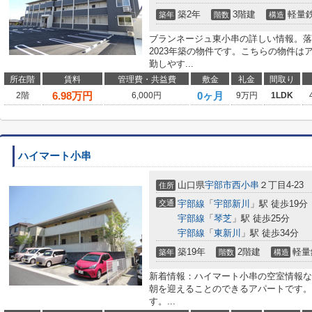
築2年
3階建
軽量
築年
階数
構造
ブランネージュ東小串の詳しい情報。落
2023年築の物件です。こちらの物件は
勤しやす...
所在階
賃料
管理費・共益費
敷金
礼金
間取り
6.98
万円
0ヶ月
2階
6,000円
9万円
1LDK
ハイマート小串
山口県
宇部市
西小串
２丁目4-23
住所
交通
宇部線
「
宇部新川
」駅 徒歩19分
宇部線
「
琴芝
」駅 徒歩25分
宇部線
「
東新川
」駅 徒歩34分
築19年
2階建
軽量
築年
階数
構造
新着情報：ハイマート小串の空室情報な
朝を迎えることのできるアパートです。
す。...