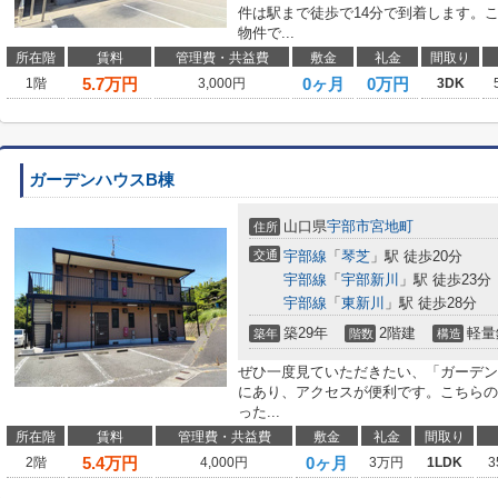
件は駅まで徒歩で14分で到着します。
物件で...
所在階
賃料
管理費・共益費
敷金
礼金
間取り
5.7
万円
0ヶ月
0万円
1階
3,000円
3DK
ガーデンハウスB棟
山口県
宇部市
宮地町
住所
交通
宇部線
「
琴芝
」駅 徒歩20分
宇部線
「
宇部新川
」駅 徒歩23分
宇部線
「
東新川
」駅 徒歩28分
築29年
2階建
軽量
築年
階数
構造
ぜひ一度見ていただきたい、「ガーデン
にあり、アクセスが便利です。こちらの
った...
所在階
賃料
管理費・共益費
敷金
礼金
間取り
5.4
万円
0ヶ月
2階
4,000円
3万円
1LDK
3