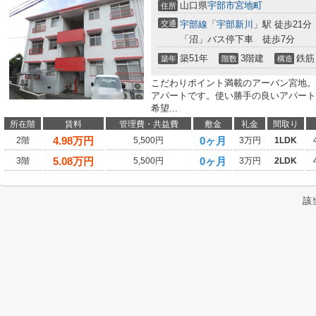
山口県
宇部市
宮地町
住所
交通
宇部線
「
宇部新川
」駅 徒歩21分
「沼」バス停下車 徒歩7分
築51年
3階建
鉄筋
築年
階数
構造
こだわりポイント満載のアーバン宮地。
アパートです。使い勝手の良いアパート
希望...
所在階
賃料
管理費・共益費
敷金
礼金
間取り
4.98
万円
0ヶ月
2階
5,500円
3万円
1LDK
5.08
万円
0ヶ月
3階
5,500円
3万円
2LDK
該