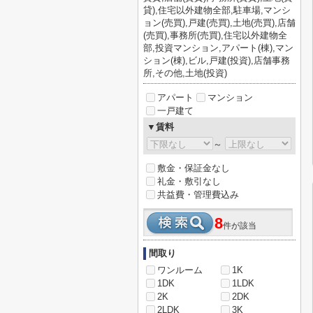
貸),住宅以外建物全部,駐車場,マンシ
ョン(売買),戸建(売買),土地(売買),店舗
(売買),事務所(売買),住宅以外建物全
部,投資マンション,アパート(棟),マン
ション(棟),ビル,戸建(投資),店舗事務
所,その他,土地(投資)
アパート
マンション
一戸建て
▼賃料
～
敷金・保証金なし
礼金・敷引なし
共益費・管理費込み
8
件が該当
間取り
ワンルーム
1K
1DK
1LDK
2K
2DK
2LDK
3K