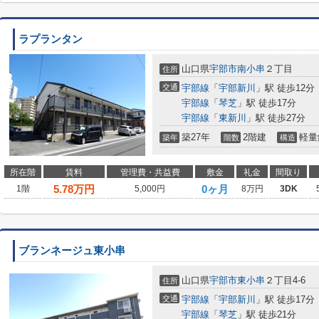
ラプランタン
山口県
宇部市
南小串
２丁目
住所
交通
宇部線
「
宇部新川
」駅 徒歩12分
宇部線
「
琴芝
」駅 徒歩17分
宇部線
「
東新川
」駅 徒歩27分
築27年
2階建
軽量
築年
階数
構造
所在階
賃料
管理費・共益費
敷金
礼金
間取り
5.78
万円
0ヶ月
1階
5,000円
8万円
3DK
ブランネージュ東小串
山口県
宇部市
東小串
２丁目4-6
住所
交通
宇部線
「
宇部新川
」駅 徒歩17分
宇部線
「
琴芝
」駅 徒歩21分