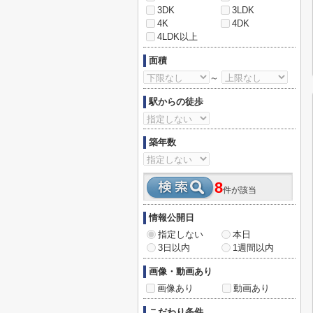
3DK
3LDK
4K
4DK
4LDK以上
面積
～
駅からの徒歩
築年数
8
件が該当
情報公開日
指定しない
本日
3日以内
1週間以内
画像・動画あり
画像あり
動画あり
こだわり条件