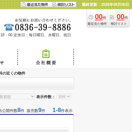
最終更新：2026年08月06日
00
00
件
件
最近見た物件
検討リスト
18：00
定休日：毎日曜日、水曜日、祝日
科の近くの物件
表示件数：
8
9
1-8
当公開件数
件 販売数
件
件表示