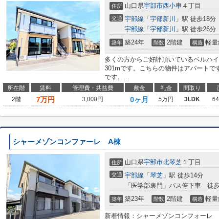
山口県
宇部市
西小串
４丁目
住所
交通
宇部線
「
宇部新川
」駅 徒歩18分
宇部線
「
宇部新川
」駅 徒歩26分
築24年
2階建
軽量
築年
階数
構造
多くの方からご好評頂いているベルハイ
301mです。こちらの物件はアパートで
です。...
所在階
賃料
管理費・共益費
敷金
礼金
間取り
7
万円
0ヶ月
2階
3,000円
5万円
3LDK
6
シャーメゾンコンファーレ A棟
山口県
宇部市
北琴芝
１丁目
住所
交通
宇部線
「
琴芝
」駅 徒歩14分
「医学部裏門」バス停下車 徒歩
築23年
2階建
軽量
築年
階数
構造
新着情報：シャーメゾンコンフォーレ 