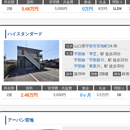
所在階
賃料
管理費・共益費
敷金
礼金
間取り
5.68
万円
0万円
2階
5,000円
8万円
1LDK
ハイスタンダード
山口県
宇部市
宮地町
14-36
住所
交通
宇部線
「
琴芝
」駅 徒歩20分
宇部線
「
宇部新川
」駅 徒歩22分
宇部線
「
東新川
」駅 徒歩30分
築26年
2階建
鉄骨
築年
階数
構造
所在階
賃料
管理費・共益費
敷金
礼金
間取り
2.48
万円
0ヶ月
1階
5,000円
3.5万円
1K
アーバン宮地