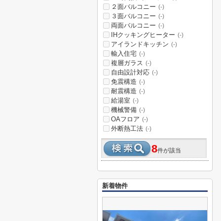
２面バルコニー
(-)
３面バルコニー
(-)
両面バルコニー
(-)
IHクッキングヒーター
(-)
アイランドキッチン
(-)
輸入住宅
(-)
複層ガラス
(-)
自由設計対応
(-)
免震構造
(-)
耐震構造
(-)
給湯室
(-)
機械警備
(-)
OAフロア
(-)
外断熱工法
(-)
8
件が該当
新着物件