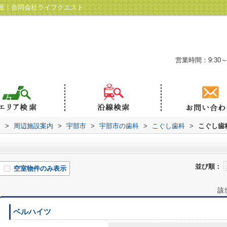
産｜合同会社ライフクエスト
営業時間：9:30～
ト
>
周辺施設案内
>
宇部市
>
宇部市の歯科
>
こぐし歯科
>
こぐし歯
並び順：
空室物件のみ表示
該
ベルハイツ