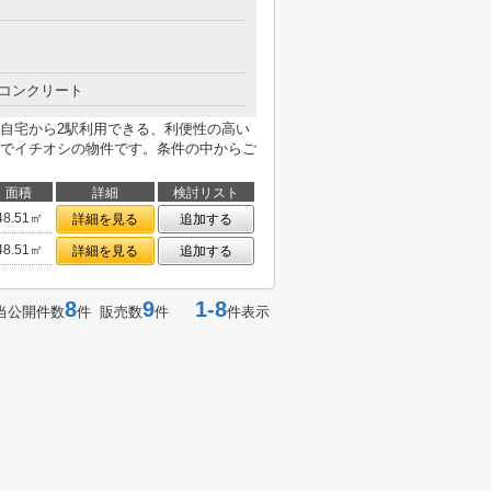
コンクリート
自宅から2駅利用できる、利便性の高い
でイチオシの物件です。条件の中からご
面積
詳細
検討リスト
48.51㎡
詳細を見る
追加する
48.51㎡
詳細を見る
追加する
8
9
1-8
当公開件数
件 販売数
件
件表示