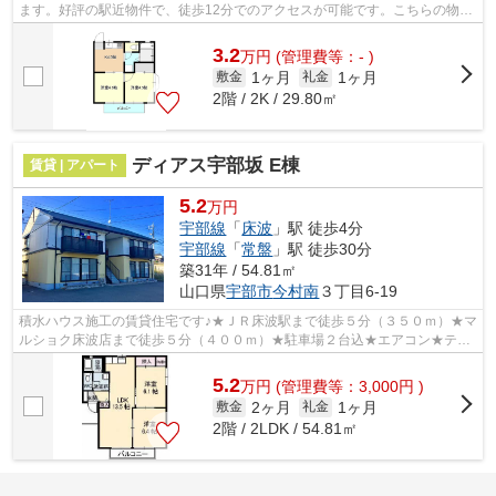
ます。好評の駅近物件で、徒歩12分でのアクセスが可能です。こちらの物件
はアパートです。宇部市エリアにある...
3.2
万
円
(管理費等：- )
1ヶ月
1ヶ月
敷金
礼金
2階 / 2K / 29.80㎡
ディアス宇部坂 E棟
賃貸 | アパート
5.2
万円
宇部線
「
床波
」駅 徒歩4分
宇部線
「
常盤
」駅 徒歩30分
築31年 / 54.81㎡
山口県
宇部市
今村南
３丁目6-19
積水ハウス施工の賃貸住宅です♪★ＪＲ床波駅まで徒歩５分（３５０ｍ）★マ
ルショク床波店まで徒歩５分（４００ｍ）★駐車場２台込★エアコン★テレ
ビモニターホン★温水洗浄便座★アクセント...
5.2
万
円
(管理費等：3,000円 )
2ヶ月
1ヶ月
敷金
礼金
2階 / 2LDK / 54.81㎡