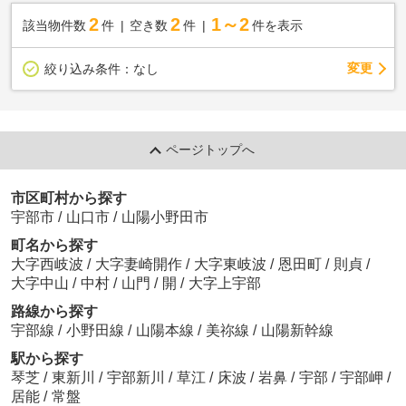
2
2
1～2
該当物件数
件
空き数
件
件を表示
変更
絞り込み条件：
なし
ページトップへ
市区町村から探す
宇部市
/
山口市
/
山陽小野田市
町名から探す
大字西岐波
/
大字妻崎開作
/
大字東岐波
/
恩田町
/
則貞
/
大字中山
/
中村
/
山門
/
開
/
大字上宇部
路線から探す
宇部線
/
小野田線
/
山陽本線
/
美祢線
/
山陽新幹線
駅から探す
琴芝
/
東新川
/
宇部新川
/
草江
/
床波
/
岩鼻
/
宇部
/
宇部岬
/
居能
/
常盤