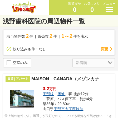
閲覧履歴
お気に入り
メニュー
0
0
浅野歯科医院の周辺物件一覧
2
2
1～2
該当物件数
件
販売数
件
件を表示
変更
絞り込み条件：
なし
空室のみ
MAISON CANADA（メゾンカナダ）
賃貸 | アパート
3.2
万円
宇部線
「
床波
」駅 徒歩12分
「萩原」バス停下車 徒歩4分
築36年 / 29.80㎡
山口県
宇部市
大字西岐波
最上階の物件です。風通しが良好なので、いつでも新鮮な空気がはいってき