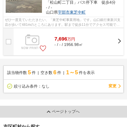
「松山町二丁目」バス停下車 徒歩4分
- / -
山口県
宇部市
東芝中町
ぜひ一度見ていただきたい、「東芝中町事業用地」です。山口銀行東新川支
店が歩いて481mのところにあります。駅まで徒歩11分でアクセス可能で
す。事業用地としておすすめな立地なため...
7,696
万
円
- / - / 1956.98㎡
5
6
1～5
該当物件数
件
空き数
件
件を表示
変更
絞り込み条件：
なし
ページトップへ
市区町村から探す