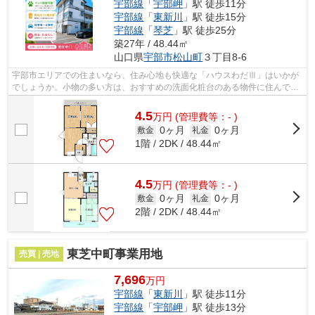
宇部線
「
宇部岬
」駅 徒歩11分
宇部線
「
東新川
」駅 徒歩15分
宇部線
「
琴芝
」駅 徒歩25分
築27年 / 48.44㎡
山口県
宇部市
松山町
３丁目8-6
宇部市エリアでの住まいなら、住み心地も快適な「ハウスわだⅢ」はいかが
でしょうか。小物の多い方は、おすすめの洗面化粧台のある物件に住んで快
適に朝の身支度をしましょう。最寄りの...
4.5
万
円
(管理費等：- )
0ヶ月
0ヶ月
敷金
礼金
1階 / 2DK / 48.44㎡
4.5
万
円
(管理費等：- )
0ヶ月
0ヶ月
敷金
礼金
2階 / 2DK / 48.44㎡
東芝中町事業用地
売買 | 売地
7,696
万円
宇部線
「
東新川
」駅 徒歩11分
宇部線
「
宇部岬
」駅 徒歩13分