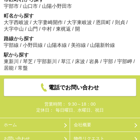
宇部市
/
山口市
/
山陽小野田市
町名から探す
大字西岐波
/
大字妻崎開作
/
大字東岐波
/
恩田町
/
則貞
/
大字中山
/
山門
/
中村
/
東梶返
/
開
路線から探す
宇部線
/
小野田線
/
山陽本線
/
美祢線
/
山陽新幹線
駅から探す
東新川
/
琴芝
/
宇部新川
/
草江
/
床波
/
岩鼻
/
宇部
/
宇部岬
/
居能
/
常盤
電話でお問い合わせ
営業時間：
9:30～18：00
定休日：
毎日曜日、水曜日、祝日
ホーム
会社概要
お問い合わせ
物件リクエスト