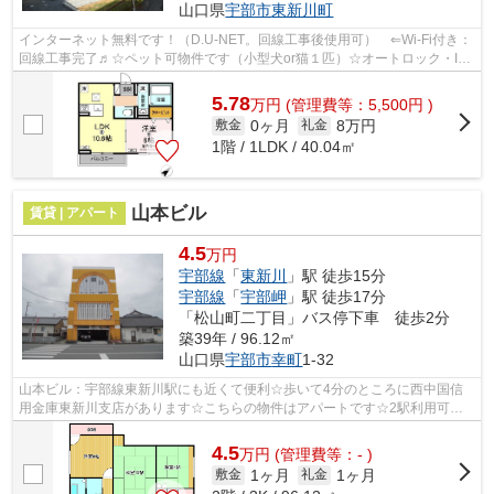
山口県
宇部市
東新川町
インターネット無料です！（D.U-NET。回線工事後使用可） ⇐Wi-Fi付き：
回線工事完了♬☆ペット可物件です（小型犬or猫１匹）☆オートロック・IC
カードキー・対面システムキッチン・エア...
5.78
万
円
(管理費等：5,500円 )
0ヶ月
8万円
敷金
礼金
1階 / 1LDK / 40.04㎡
山本ビル
賃貸 | アパート
4.5
万円
宇部線
「
東新川
」駅 徒歩15分
宇部線
「
宇部岬
」駅 徒歩17分
「松山町二丁目」バス停下車 徒歩2分
築39年 / 96.12㎡
山口県
宇部市
幸町
1-32
山本ビル：宇部線東新川駅にも近くて便利☆歩いて4分のところに西中国信
用金庫東新川支店があります☆こちらの物件はアパートです☆2駅利用可能
な物件で移動範囲が広がります☆宇部市エリ...
4.5
万
円
(管理費等：- )
1ヶ月
1ヶ月
敷金
礼金