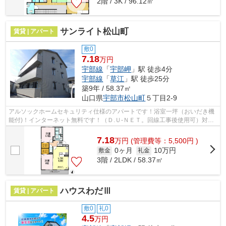
2階 / 3K / 96.12㎡
サンライト松山町
賃貸 | アパート
敷0
7.18
万円
宇部線
「
宇部岬
」駅 徒歩4分
宇部線
「
草江
」駅 徒歩25分
築9年 / 58.37㎡
山口県
宇部市
松山町
５丁目2-9
アルソックホームセキュリティ仕様のアパートです！浴室一坪（おいだき機
能付)！インターネット無料です！（Ｄ.Ｕ-ＮＥＴ。回線工事後使用可）対面
システムキッチン（３口ガスコンログ...
7.18
万
円
(管理費等：5,500円 )
0ヶ月
10万円
敷金
礼金
3階 / 2LDK / 58.37㎡
ハウスわだⅢ
賃貸 | アパート
敷0
礼0
4.5
万円