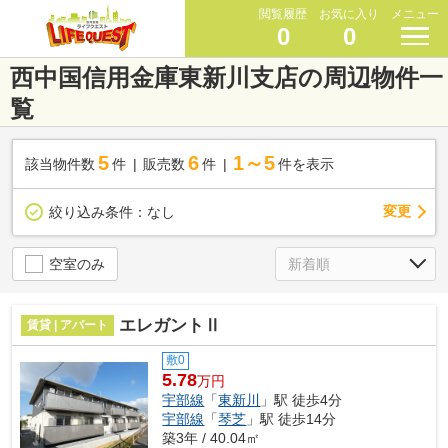
閲覧履歴
お気に入り
メニュー
0
0
西中国信用金庫東新川支店の周辺物件一
覧
5
6
1～5
該当物件数
件
販売数
件
件を表示
変更
絞り込み条件：
なし
空室のみ
エレガントⅡ
賃貸 | アパート
敷0
5.78
万円
宇部線
「
東新川
」駅 徒歩4分
宇部線
「
琴芝
」駅 徒歩14分
築3年 / 40.04㎡