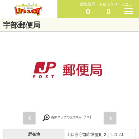
閲覧履歴
お気に入り
メニュー
0
0
宇部郵便局
前
次
画像タップで拡大表示【
1
/1】
所在地
山口県宇部市常盤町２丁目1-23