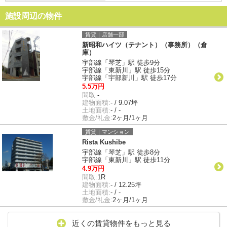
施設周辺の物件
賃貸｜店舗一部
新昭和ハイツ（テナント）（事務所）（倉
庫）
宇部線「琴芝」駅 徒歩9分
宇部線「東新川」駅 徒歩15分
宇部線「宇部新川」駅 徒歩17分
5.5万円
間取:
-
建物面積:
- / 9.07坪
土地面積:
- / -
敷金/礼金:
2ヶ月/1ヶ月
賃貸｜マンション
Rista Kushibe
宇部線「琴芝」駅 徒歩8分
宇部線「東新川」駅 徒歩11分
4.9万円
間取:
1R
建物面積:
- / 12.25坪
土地面積:
- / -
敷金/礼金:
2ヶ月/1ヶ月
近くの賃貸物件をもっと見る