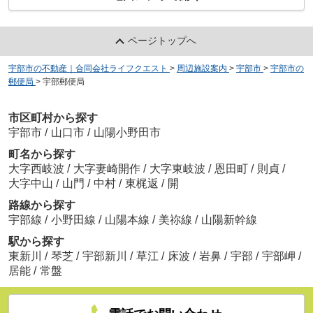
ページトップへ
宇部市の不動産｜合同会社ライフクエスト
>
周辺施設案内
>
宇部市
>
宇部市の
郵便局
>
宇部郵便局
市区町村から探す
宇部市
/
山口市
/
山陽小野田市
町名から探す
大字西岐波
/
大字妻崎開作
/
大字東岐波
/
恩田町
/
則貞
/
大字中山
/
山門
/
中村
/
東梶返
/
開
路線から探す
宇部線
/
小野田線
/
山陽本線
/
美祢線
/
山陽新幹線
駅から探す
東新川
/
琴芝
/
宇部新川
/
草江
/
床波
/
岩鼻
/
宇部
/
宇部岬
/
居能
/
常盤