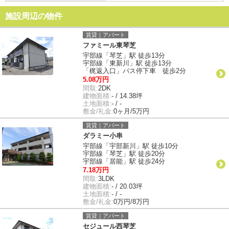
施設周辺の物件
賃貸｜アパート
ファミール東琴芝
宇部線「琴芝」駅 徒歩13分
宇部線「東新川」駅 徒歩13分
「梶返入口」バス停下車 徒歩2分
5.08万円
間取:
2DK
建物面積:
- / 14.38坪
土地面積:
- / -
敷金/礼金:
0ヶ月/5万円
賃貸｜アパート
ダラミー小串
宇部線「宇部新川」駅 徒歩10分
宇部線「琴芝」駅 徒歩20分
宇部線「居能」駅 徒歩24分
7.18万円
間取:
3LDK
建物面積:
- / 20.03坪
土地面積:
- / -
敷金/礼金:
0万円/8万円
賃貸｜アパート
セジュール西琴芝