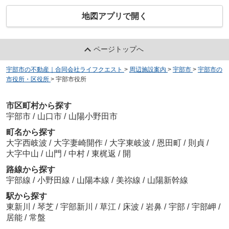
地図アプリで開く
ページトップへ
宇部市の不動産｜合同会社ライフクエスト
>
周辺施設案内
>
宇部市
>
宇部市の
市役所・区役所
>
宇部市役所
市区町村から探す
宇部市
/
山口市
/
山陽小野田市
町名から探す
大字西岐波
/
大字妻崎開作
/
大字東岐波
/
恩田町
/
則貞
/
大字中山
/
山門
/
中村
/
東梶返
/
開
路線から探す
宇部線
/
小野田線
/
山陽本線
/
美祢線
/
山陽新幹線
駅から探す
東新川
/
琴芝
/
宇部新川
/
草江
/
床波
/
岩鼻
/
宇部
/
宇部岬
/
居能
/
常盤