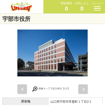
閲覧履歴
お気に入り
メニュー
0
0
宇部市役所
前
次
画像タップで拡大表示【
1
/1】
所在地
山口県宇部市常盤町１丁目2-1