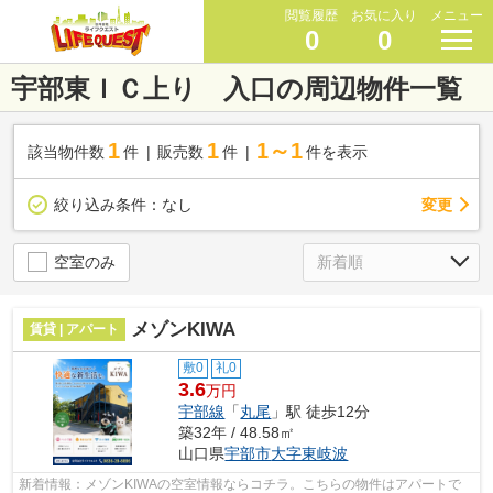
閲覧履歴
お気に入り
メニュー
0
0
宇部東ＩＣ上り 入口の周辺物件一覧
1
1
1～1
該当物件数
件
販売数
件
件を表示
変更
絞り込み条件：
なし
空室のみ
メゾンKIWA
賃貸 | アパート
敷0
礼0
3.6
万円
宇部線
「
丸尾
」駅 徒歩12分
築32年 / 48.58㎡
山口県
宇部市
大字東岐波
新着情報：メゾンKIWAの空室情報ならコチラ。こちらの物件はアパートで