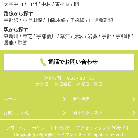
大字中山
/
山門
/
中村
/
東梶返
/
開
路線から探す
宇部線
/
小野田線
/
山陽本線
/
美祢線
/
山陽新幹線
駅から探す
東新川
/
琴芝
/
宇部新川
/
草江
/
床波
/
岩鼻
/
宇部
/
宇部岬
/
居能
/
常盤
電話でお問い合わせ
営業時間：
9:30～18：00
定休日：
毎日曜日、水曜日、祝日
ホーム
会社概要
お問い合わせ
物件リクエスト
プライバシーポリシー
利用規約
アクセスマップ
PCサイト
Copyright(c) 合同会社ライフクエスト All rights reserved.