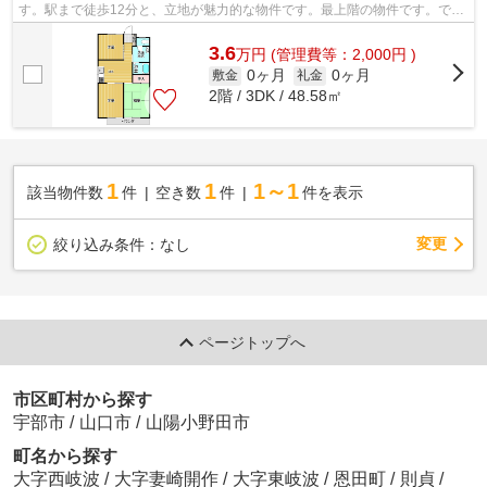
す。駅まで徒歩12分と、立地が魅力的な物件です。最上階の物件です。でき
るだけ早めに不動産情報を集めたい方は...
3.6
万
円
(管理費等：2,000円 )
0ヶ月
0ヶ月
敷金
礼金
2階 / 3DK / 48.58㎡
1
1
1～1
該当物件数
件
空き数
件
件を表示
変更
絞り込み条件：
なし
ページトップへ
市区町村から探す
宇部市
/
山口市
/
山陽小野田市
町名から探す
大字西岐波
/
大字妻崎開作
/
大字東岐波
/
恩田町
/
則貞
/