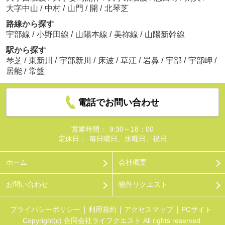
大字中山
/
中村
/
山門
/
開
/
北琴芝
路線から探す
宇部線
/
小野田線
/
山陽本線
/
美祢線
/
山陽新幹線
駅から探す
琴芝
/
東新川
/
宇部新川
/
床波
/
草江
/
岩鼻
/
宇部
/
宇部岬
/
居能
/
常盤
電話でお問い合わせ
営業時間：
9:30～18：00
定休日：
毎日曜日、水曜日、祝日
ホーム
会社概要
お問い合わせ
物件リクエスト
プライバシーポリシー
利用規約
アクセスマップ
PCサイト
Copyright(c) 合同会社ライフクエスト All rights reserved.