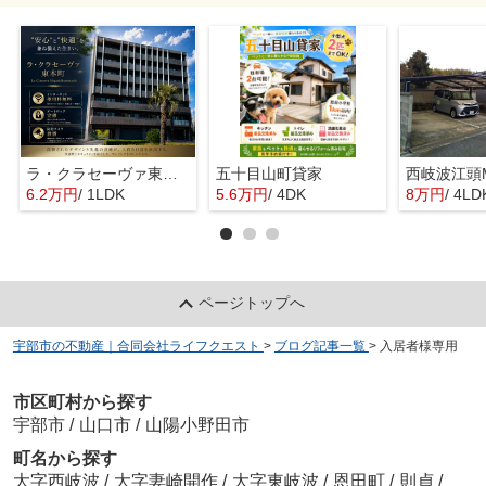
ラ・クラセーヴァ東本町
五十目山町貸家
西岐波江頭
6.2万円
/ 1LDK
5.6万円
/ 4DK
8万円
/ 4LD
ページトップへ
宇部市の不動産｜合同会社ライフクエスト
>
ブログ記事一覧
>
入居者様専用
市区町村から探す
宇部市
/
山口市
/
山陽小野田市
町名から探す
大字西岐波
/
大字妻崎開作
/
大字東岐波
/
恩田町
/
則貞
/