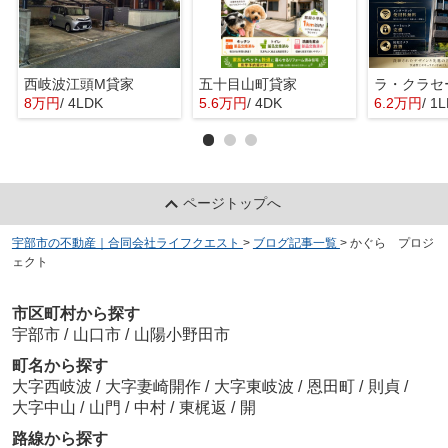
西岐波江頭M貸家
五十目山町貸家
8万円
/ 4LDK
5.6万円
/ 4DK
6.2万円
/ 1
ページトップへ
宇部市の不動産｜合同会社ライフクエスト
>
ブログ記事一覧
>
かぐら プロジ
ェクト
市区町村から探す
宇部市
/
山口市
/
山陽小野田市
町名から探す
大字西岐波
/
大字妻崎開作
/
大字東岐波
/
恩田町
/
則貞
/
大字中山
/
山門
/
中村
/
東梶返
/
開
路線から探す