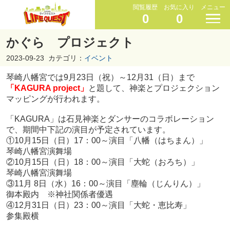
閲覧履歴
お気に入り
メニュー
0
0
かぐら プロジェクト
2023-09-23
カテゴリ：
イベント
琴崎八幡宮では9月23日（祝）～12月31（日）まで
「KAGURA project
」
と題して、神楽とプロジェクション
マッピングが行われます。
「KAGURA」は石見神楽とダンサーのコラボレーション
で、期間中下記の演目が予定されています。
①10月15日（日）17：00～演目「八幡（はちまん）」
琴崎八幡宮演舞場
②10月15日（日）18：00～演目「大蛇（おろち）」
琴崎八幡宮演舞場
③11月 8日（水）
16：00～演目「塵輪（じんりん）」
御本殿内 ※神社関係者優遇
④12月31日（日）23：00～演目「大蛇・恵比寿」
参集殿横