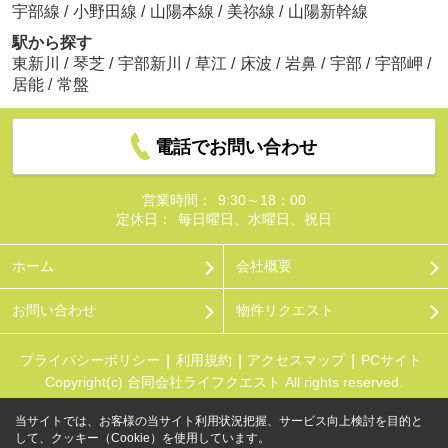
宇部線
/
小野田線
/
山陽本線
/
美祢線
/
山陽新幹線
駅から探す
東新川
/
琴芝
/
宇部新川
/
草江
/
床波
/
岩鼻
/
宇部
/
宇部岬
/
居能
/
常盤
電話でお問い合わせ
営業時間：
9:30～18：00
定休日：
毎日曜日、水曜日、祝日
ホーム
会社概要
お問い合わせ
物件リクエスト
プライバシーポリシー
利用規約
アクセスマップ
PCサイト
Copyright(c) 合同会社ライフクエスト All rights reserved.
当サイトでは、お客様の当サイト利用状況把握、サービス向上検討を目的と
して、クッキー（Cookie）を使用しています。