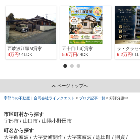
西岐波江頭M貸家
五十目山町貸家
8万円
/ 4LDK
5.6万円
/ 4DK
6.2万円
/ 1
ページトップへ
宇部市の不動産｜合同会社ライフクエスト
>
ブログ記事一覧
>
好評分譲中
市区町村から探す
宇部市
/
山口市
/
山陽小野田市
町名から探す
大字西岐波
/
大字妻崎開作
/
大字東岐波
/
恩田町
/
則貞
/