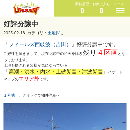
閲覧履歴
お気に入り
メニュー
0
0
好評分譲中
2025-02-18
カテゴリ：
土地探し
「
フィールズ西岐波（吉田）
」好評分譲中です。
残り
４区画
ご好評を頂きまして、現在商談中の区画を除き
とな
っております。
土地を探される皆様が気になっている
「
高潮・洪水・内水・土砂災害・津波災害
」
ハザード
エリア外
マップの
です。
１号地
←クリックで物件詳細へ