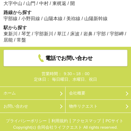
大字中山
/
山門
/
中村
/
東梶返
/
開
路線から探す
宇部線
/
小野田線
/
山陽本線
/
美祢線
/
山陽新幹線
駅から探す
東新川
/
琴芝
/
宇部新川
/
草江
/
床波
/
岩鼻
/
宇部
/
宇部岬
/
居能
/
常盤
電話でお問い合わせ
営業時間：
9:30～18：00
定休日：
毎日曜日、水曜日、祝日
ホーム
会社概要
お問い合わせ
物件リクエスト
プライバシーポリシー
利用規約
アクセスマップ
PCサイト
Copyright(c) 合同会社ライフクエスト All rights reserved.