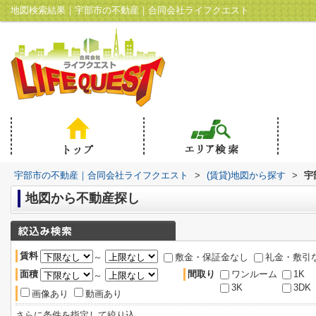
地図検索結果｜宇部市の不動産｜合同会社ライフクエスト
宇部市の不動産｜合同会社ライフクエスト
>
(賃貸)地図から探す
>
宇
地図から不動産探し
賃料
～
敷金・保証金なし
礼金・敷引
面積
間取り
ワンルーム
1K
～
3K
3DK
画像あり
動画あり
さらに条件を指定して絞り込