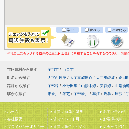
学ぶ
食べる
出かける
※地図上に表示される物件の位置は付近住所に所在することを表すものであり、実際
市区町村から探す
宇部市
/
山口市
町名から探す
大字西岐波
/
大字妻崎開作
/
大字東岐波
/
恩田
路線から探す
宇部線
/
小野田線
/
山陽本線
/
美祢線
/
山陽新
駅から探す
東新川
/
琴芝
/
宇部新川
/
草江
/
岩鼻
/
床波
/
ホーム
賃貸：新築・築浅
お問い合わせ
会社概要
賃貸：ペット可
お客様の声
プライバシーポリシー
賃貸：敷金・礼金0
スタッフ紹介