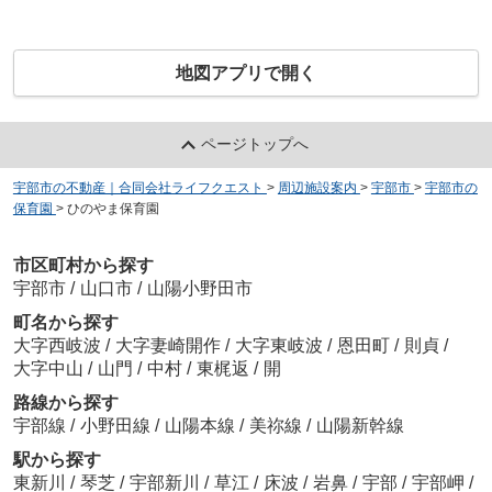
地図アプリで開く
ページトップへ
宇部市の不動産｜合同会社ライフクエスト
>
周辺施設案内
>
宇部市
>
宇部市の
保育園
>
ひのやま保育園
市区町村から探す
宇部市
/
山口市
/
山陽小野田市
町名から探す
大字西岐波
/
大字妻崎開作
/
大字東岐波
/
恩田町
/
則貞
/
大字中山
/
山門
/
中村
/
東梶返
/
開
路線から探す
宇部線
/
小野田線
/
山陽本線
/
美祢線
/
山陽新幹線
駅から探す
東新川
/
琴芝
/
宇部新川
/
草江
/
床波
/
岩鼻
/
宇部
/
宇部岬
/