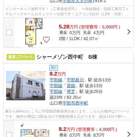
山口県
宇部市
大字小串
1918-1
インターネット無料です！（工事後使用可） ⇐有線接続：回線工事完了♬
アルソックホームセキュリティ仕様です！エアコン2台付（LDK・洋室）！
WIC付、対面キッチン、追焚き機能付風呂、...
5.28
万
円
(管理費等：5,000円 )
0万円
4万円
敷金
礼金
2階 / 1LDK / 42.07㎡
シャーメゾン西中町 B棟
賃貸 | アパート
敷0
8.2
万円
宇部線
「
宇部新川
」駅 徒歩13分
宇部線
「
居能
」駅 徒歩13分
宇部線
「
琴芝
」駅 徒歩25分
築23年 / 82.20㎡
山口県
宇部市
西中町
家から84mのところに宇部助田郵便局があります。こちらの物件はアパート
です。物件の周辺に2駅あるので移動範囲も広がります。徒歩13分で駅への
アクセスができる物件です。当社スタッ...
8.2
万
円
(管理費等：4,000円 )
0万円
8万円
敷金
礼金