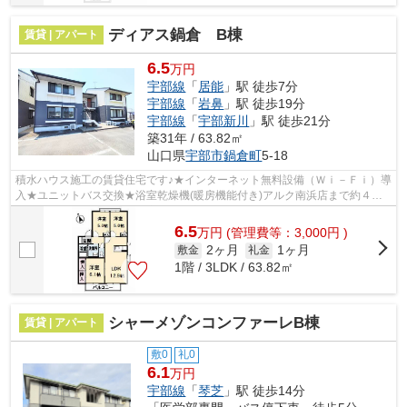
ディアス鍋倉 B棟
賃貸 | アパート
6.5
万円
宇部線
「
居能
」駅 徒歩7分
宇部線
「
岩鼻
」駅 徒歩19分
宇部線
「
宇部新川
」駅 徒歩21分
築31年 / 63.82㎡
山口県
宇部市
鍋倉町
5-18
積水ハウス施工の賃貸住宅です♪★インターネット無料設備（Ｗｉ－Ｆｉ）導
入★ユニットバス交換★浴室乾燥機(暖房機能付き)アルク南浜店まで約４４
３ｍ！！／セブンイレブン宇部藤曲店ま...
6.5
万
円
(管理費等：3,000円 )
2ヶ月
1ヶ月
敷金
礼金
1階 / 3LDK / 63.82㎡
シャーメゾンコンファーレB棟
賃貸 | アパート
敷0
礼0
6.1
万円
宇部線
「
琴芝
」駅 徒歩14分