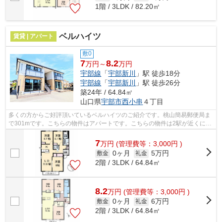
1階 / 3LDK / 82.20㎡
ベルハイツ
賃貸 | アパート
敷0
7
8.2
万円～
万円
宇部線
「
宇部新川
」駅 徒歩18分
宇部線
「
宇部新川
」駅 徒歩26分
築24年 / 64.84㎡
山口県
宇部市
西小串
４丁目
多くの方からご好評頂いているベルハイツのご紹介です。桃山簡易郵便局ま
で301mです。こちらの物件はアパートです。こちらの物件は2駅が近くにあ
り便利です。宇部市エリアの賃貸物件探...
7
万
円
(管理費等：3,000円 )
0ヶ月
5万円
敷金
礼金
2階 / 3LDK / 64.84㎡
8.2
万
円
(管理費等：3,000円 )
0ヶ月
6万円
敷金
礼金
2階 / 3LDK / 64.84㎡