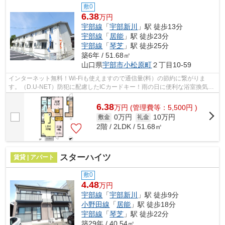
敷0
6.38
万円
宇部線
「
宇部新川
」駅 徒歩13分
宇部線
「
居能
」駅 徒歩23分
宇部線
「
琴芝
」駅 徒歩25分
築6年 / 51.68㎡
山口県
宇部市
小松原町
２丁目10-59
インターネット無料！Wi-Fiも使えますので通信量(料）の節約に繋がりま
す。（D.U-NET）防犯に配慮したICカードキー！雨の日に便利な浴室換気乾
燥機・室内物し♪全部屋居室照明付！
6.38
万
円
(管理費等：5,500円 )
0万円
10万円
敷金
礼金
2階 / 2LDK / 51.68㎡
スターハイツ
賃貸 | アパート
敷0
4.48
万円
宇部線
「
宇部新川
」駅 徒歩9分
小野田線
「
居能
」駅 徒歩18分
宇部線
「
琴芝
」駅 徒歩22分
築29年 / 40.54㎡