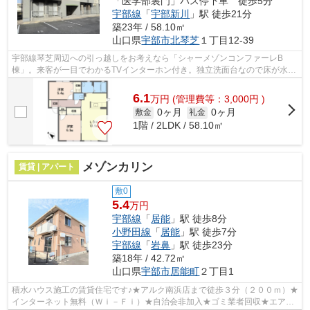
「医学部裏門」バス停下車 徒歩5分
宇部線
「
宇部新川
」駅 徒歩21分
築23年 / 58.10㎡
山口県
宇部市
北琴芝
１丁目12-39
宇部線琴芝周辺への引っ越しをお考えなら「シャーメゾンコンファーレB
棟」。来客が一目でわかるTVインターホン付き。独立洗面台なので床が水で
濡れたり鏡が曇ったりしにくく、清潔な状...
6.1
万
円
(管理費等：3,000円 )
0ヶ月
0ヶ月
敷金
礼金
1階 / 2LDK / 58.10㎡
メゾンカリン
賃貸 | アパート
敷0
5.4
万円
宇部線
「
居能
」駅 徒歩8分
小野田線
「
居能
」駅 徒歩7分
宇部線
「
岩鼻
」駅 徒歩23分
築18年 / 42.72㎡
山口県
宇部市
居能町
２丁目1
積水ハウス施工の賃貸住宅です♪★アルク南浜店まで徒歩３分（２００ｍ）★
インターネット無料（Ｗｉ－Ｆｉ）★自治会非加入★ゴミ業者回収★エアコ