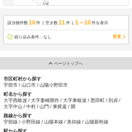
10
11
1～10
該当物件数
件
空き数
件
件を表示
変更
絞り込み条件：
なし
ページトップへ
市区町村から探す
宇部市
/
山口市
/
山陽小野田市
町名から探す
大字西岐波
/
大字妻崎開作
/
大字東岐波
/
恩田町
/
則貞
/
大字中山
/
中村
/
山門
/
東梶返
/
開
路線から探す
宇部線
/
小野田線
/
山陽本線
/
美祢線
/
山陽新幹線
駅から探す