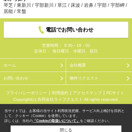
琴芝
/
東新川
/
宇部新川
/
草江
/
床波
/
岩鼻
/
宇部
/
宇部岬
/
居能
/
常盤
電話でお問い合わせ
営業時間：
9:30～18：00
定休日：
毎日曜日、水曜日、祝日
ホーム
会社概要
お問い合わせ
物件リクエスト
プライバシーポリシー
利用規約
アクセスマップ
PCサイト
Copyright(c) 合同会社ライフクエスト All rights reserved.
当サイトでは、お客様の当サイト利用状況把握、サービス向上検討を目的と
して、クッキー（Cookie）を使用しています。
詳しくは、当社の
「Cookieの取扱いについて」
をご確認ください。
閉じる