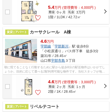
ン★対面キッチン★給湯器（追炊き機能付）★...
5.4
万
円
(管理費等：4,000円 )
0ヶ月
3万円
敷金
礼金
1階 / 1LDK / 42.72㎡
カーサクレール A棟
賃貸 | アパート
4.6
万円
宇部線
「
宇部新川
」駅 徒歩8分
「小松原通り」バス停下車 徒歩3分
築31年 / 28.45㎡
山口県
宇部市
島
３丁目
朝に慌てることなく行動するために駅から徒歩8分の駅近物件はいかがでし
ょうか。目的に応じて選べる2駅利用可能な物件です。当社スタッフが地域
の賃貸情報をご提供いたします。お客様...
4.6
万
円
(管理費等：3,000円 )
2ヶ月
1ヶ月
敷金
礼金
2階 / 1K / 28.45㎡
リベルテコート
賃貸 | アパート