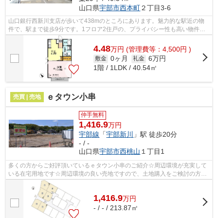
山口県
宇部市
西本町
２丁目3-6
山口銀行西新川支店が歩いて438mのところにあります。魅力的な駅近の物
件で、駅まで徒歩9分です。1フロア2住戸の、プライバシー性も高い物件と
なっております。こちらの物件はアパート...
4.48
万
円
(管理費等：4,500円 )
0ヶ月
6万円
敷金
礼金
1階 / 1LDK / 40.54㎡
ｅタウン小串
売買 | 売地
仲手無料
1,416.9
万円
宇部線
「
宇部新川
」駅 徒歩20分
- / -
山口県
宇部市
西桃山
１丁目1
多くの方からご好評頂いているｅタウン小串のご紹介☆周辺環境が充実して
いる在宅用地です☆周辺環境の良い売地ですので、土地購入をご検討の方に
おすすめです☆傾斜地よりも工事費をダウ...
1,416.9
万
円
- / - / 213.87㎡