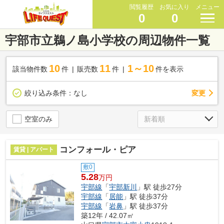
閲覧履歴
お気に入り
メニュー
0
0
宇部市立鵜ノ島小学校の周辺物件一覧
10
11
1～10
該当物件数
件
販売数
件
件を表示
変更
絞り込み条件：
なし
空室のみ
コンフォール・ピア
賃貸 | アパート
敷0
5.28
万円
宇部線
「
宇部新川
」駅 徒歩27分
宇部線
「
居能
」駅 徒歩37分
宇部線
「
岩鼻
」駅 徒歩37分
築12年 / 42.07㎡