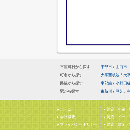
市区町村から探す
宇部市
/
山口市
町名から探す
大字西岐波
/
大
路線から探す
宇部線
/
小野田
駅から探す
東新川
/
琴芝
/
ホーム
賃貸：新築・
会社概要
賃貸：ペット
プライバシーポリシー
賃貸：敷金・