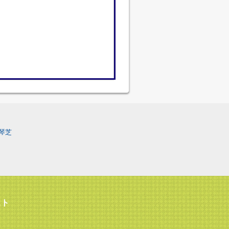
琴芝
スト