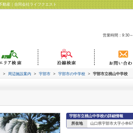
不動産｜合同会社ライフクエスト
営業時間：9:30～
ト
>
周辺施設案内
>
宇部市
>
宇部市の中学校
>
宇部市立桃山中学校
宇部市立桃山中学校の詳細情報
所在地
山口県宇部市大字小串67