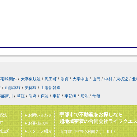
字妻崎開作
/
大字東岐波
/
恩田町
/
則貞
/
大字中山
/
山門
/
中村
/
東梶返
/
北
線
/
山陽本線
/
美祢線
/
山陽新幹線
宇部新川
/
草江
/
岩鼻
/
床波
/
宇部
/
宇部岬
/
居能
/
常盤
宇部市で不動産をお探しなら
築浅
お問い合わせ
超地域密着の合同会社ライフクエ
可
お客様の声
礼金0
スタッフ紹介
山口県宇部市今村南２丁目9-19