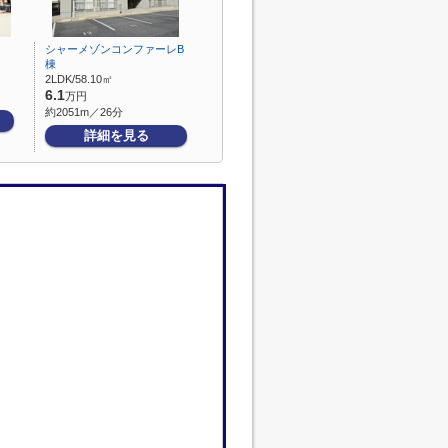
シャーメゾンコンファーレB
棟
2LDK/58.10㎡
6.1
万円
約2051m／26分
詳細を見る