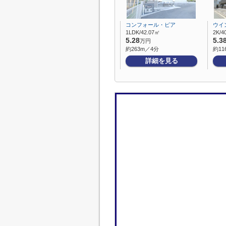
コンフォール・ピア
ウイ
1LDK/42.07㎡
2K/4
5.28
5.3
万円
約263m／4分
約11
詳細を見る