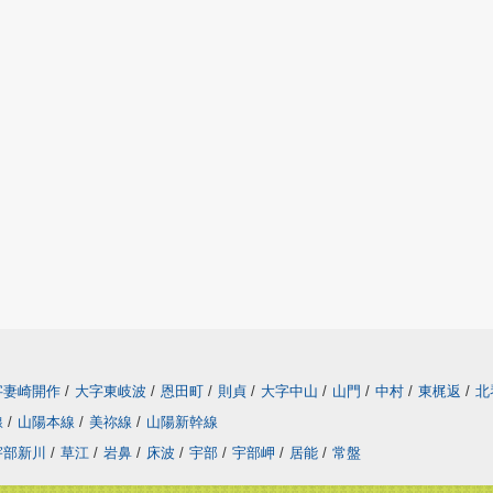
字妻崎開作
/
大字東岐波
/
恩田町
/
則貞
/
大字中山
/
山門
/
中村
/
東梶返
/
北
線
/
山陽本線
/
美祢線
/
山陽新幹線
宇部新川
/
草江
/
岩鼻
/
床波
/
宇部
/
宇部岬
/
居能
/
常盤