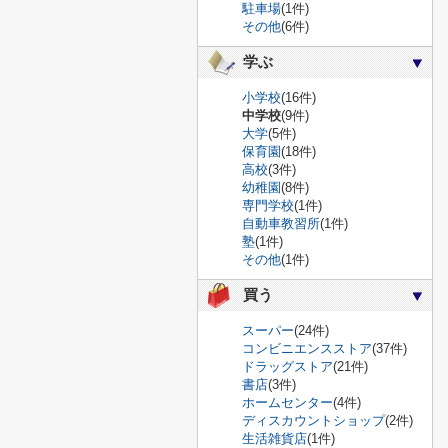
駐車場
(1件)
その他
(6件)
学ぶ
小学校
(16件)
中学校
(9件)
大学
(5件)
保育園
(18件)
高校
(3件)
幼稚園
(8件)
専門学校
(1件)
自動車教習所
(1件)
塾
(1件)
その他
(1件)
買う
スーパー
(24件)
コンビニエンスストア
(37件)
ドラッグストア
(21件)
書店
(3件)
ホームセンター
(4件)
ディスカウントショップ
(2件)
生活雑貨店
(1件)