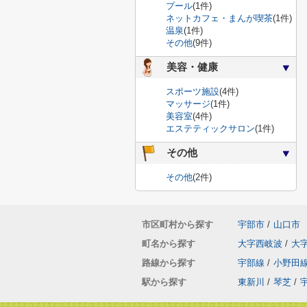
プール
(1件)
ネットカフェ・まんが喫茶
(1件)
温泉
(1件)
その他
(9件)
美容・健康
スポーツ施設
(4件)
マッサージ
(1件)
美容室
(4件)
エステティックサロン
(1件)
その他
その他
(2件)
市区町村から探す
宇部市
/
山口市
町名から探す
大字西岐波
/
大
路線から探す
宇部線
/
小野田
駅から探す
東新川
/
琴芝
/