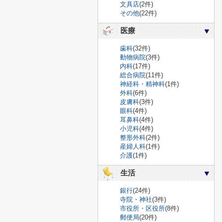
文具店
(2件)
その他
(22件)
医療
歯科
(32件)
動物病院
(3件)
内科
(17件)
総合病院
(11件)
神経科・精神科
(1件)
外科
(6件)
皮膚科
(3件)
眼科
(4件)
耳鼻科
(4件)
小児科
(4件)
整形外科
(2件)
産婦人科
(1件)
介護
(1件)
生活
銀行
(24件)
寺院・神社
(3件)
市役所・区役所
(8件)
郵便局
(20件)