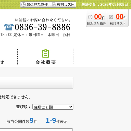
最終更新：2026年08月08日
00
00
件
件
最近見た物件
検討リスト
18：00
定休日：毎日曜日、水曜日、祝日
は対応できません。
並び順：
9
1-9
該当公開件数
件
件表示