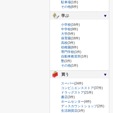
駐車場
(1件)
その他
(6件)
学ぶ
小学校
(16件)
中学校
(9件)
大学
(5件)
保育園
(18件)
高校
(3件)
幼稚園
(8件)
専門学校
(1件)
自動車教習所
(1件)
塾
(1件)
その他
(1件)
買う
スーパー
(24件)
コンビニエンスストア
(37件)
ドラッグストア
(21件)
書店
(3件)
ホームセンター
(4件)
ディスカウントショップ
(2件)
生活雑貨店
(1件)