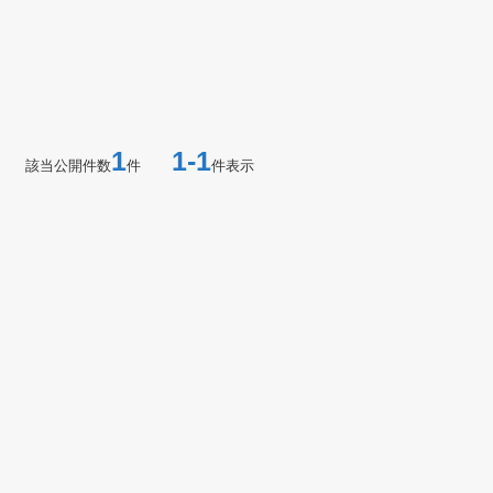
1
1-1
該当公開件数
件
件表示