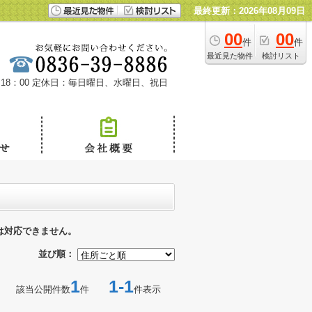
最終更新：2026年08月09日
00
00
件
件
最近見た物件
検討リスト
18：00
定休日：毎日曜日、水曜日、祝日
は対応できません。
並び順：
1
1-1
該当公開件数
件
件表示