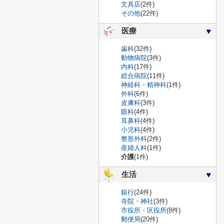
文具店
(2件)
その他
(22件)
医療
歯科
(32件)
動物病院
(3件)
内科
(17件)
総合病院
(11件)
神経科・精神科
(1件)
外科
(6件)
皮膚科
(3件)
眼科
(4件)
耳鼻科
(4件)
小児科
(4件)
整形外科
(2件)
産婦人科
(1件)
介護
(1件)
生活
銀行
(24件)
寺院・神社
(3件)
市役所・区役所
(8件)
郵便局
(20件)