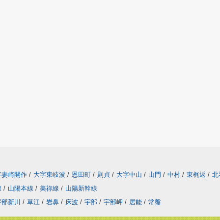
字妻崎開作
/
大字東岐波
/
恩田町
/
則貞
/
大字中山
/
山門
/
中村
/
東梶返
/
北
線
/
山陽本線
/
美祢線
/
山陽新幹線
宇部新川
/
草江
/
岩鼻
/
床波
/
宇部
/
宇部岬
/
居能
/
常盤