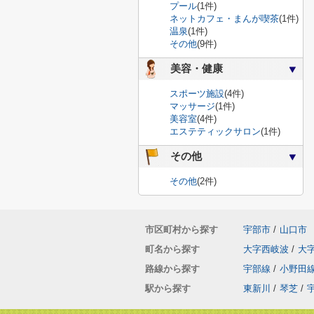
プール
(1件)
ネットカフェ・まんが喫茶
(1件)
温泉
(1件)
その他
(9件)
美容・健康
スポーツ施設
(4件)
マッサージ
(1件)
美容室
(4件)
エステティックサロン
(1件)
その他
その他
(2件)
市区町村から探す
宇部市
/
山口市
町名から探す
大字西岐波
/
大
路線から探す
宇部線
/
小野田
駅から探す
東新川
/
琴芝
/