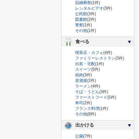
冠婚葬祭
(1件)
レンタルビデオ
(3件)
公民館
(3件)
図書館
(2件)
警察
(1件)
その他
(1件)
食べる
喫茶店・カフェ
(4件)
ファミリーレストラン
(3件)
出前・宅配
(1件)
スイーツ
(5件)
焼肉
(3件)
居酒屋
(2件)
ラーメン
(4件)
そば・うどん
(3件)
ファーストフード
(5件)
寿司
(2件)
フランス料理
(1件)
その他
(8件)
出かける
公園
(7件)