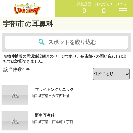
閲覧履歴
お気に入り
メニュー
0
0
宇部市の耳鼻科
スポットを絞り込む
※物件情報の周辺施設紹介のページであり、各店舗への問い合わせは当
社では対応できません。
該当件数
4
件
ブライトンクリニック
山口県宇部市大字西岐波
-
野中耳鼻科
山口県宇部市西本町１丁目
-