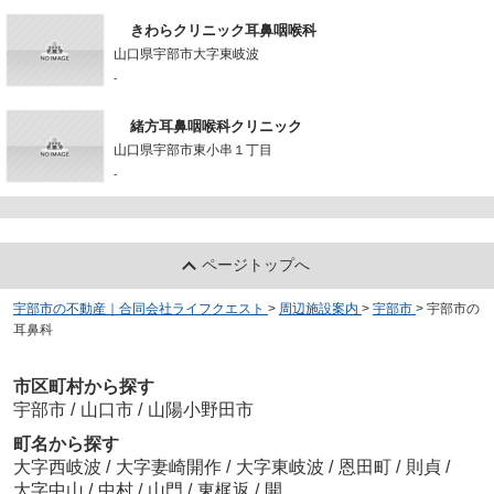
きわらクリニック耳鼻咽喉科
山口県宇部市大字東岐波
-
緒方耳鼻咽喉科クリニック
山口県宇部市東小串１丁目
-
ページトップへ
宇部市の不動産｜合同会社ライフクエスト
>
周辺施設案内
>
宇部市
>
宇部市の
耳鼻科
市区町村から探す
宇部市
/
山口市
/
山陽小野田市
町名から探す
大字西岐波
/
大字妻崎開作
/
大字東岐波
/
恩田町
/
則貞
/
大字中山
/
中村
/
山門
/
東梶返
/
開