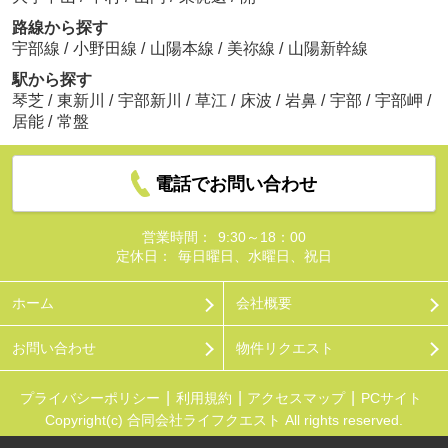
路線から探す
宇部線
/
小野田線
/
山陽本線
/
美祢線
/
山陽新幹線
駅から探す
琴芝
/
東新川
/
宇部新川
/
草江
/
床波
/
岩鼻
/
宇部
/
宇部岬
/
居能
/
常盤
電話でお問い合わせ
営業時間：
9:30～18：00
定休日：
毎日曜日、水曜日、祝日
ホーム
会社概要
お問い合わせ
物件リクエスト
プライバシーポリシー
利用規約
アクセスマップ
PCサイト
Copyright(c) 合同会社ライフクエスト All rights reserved.