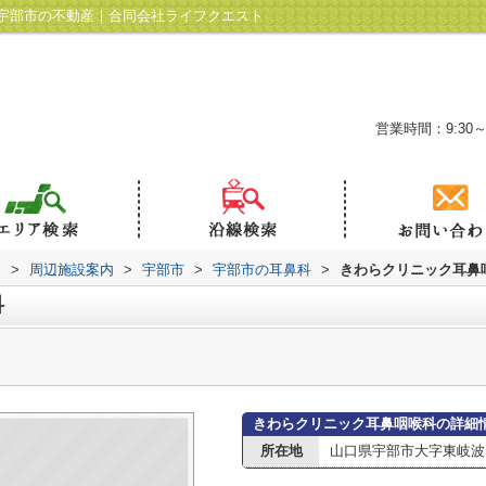
宇部市の不動産｜合同会社ライフクエスト
営業時間：9:30～
ト
>
周辺施設案内
>
宇部市
>
宇部市の耳鼻科
>
きわらクリニック耳鼻
科
きわらクリニック耳鼻咽喉科の詳細
所在地
山口県宇部市大字東岐波10