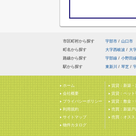
市区町村から探す
宇部市
/
山口市
町名から探す
大字西岐波
/
大
路線から探す
宇部線
/
小野田
駅から探す
東新川
/
琴芝
/
ホーム
賃貸：新築・
会社概要
賃貸：ペット
プライバシーポリシー
賃貸：敷金・
利用規約
売買：新築戸
サイトマップ
売買：オスス
物件カタログ