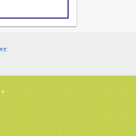
琴芝
スト