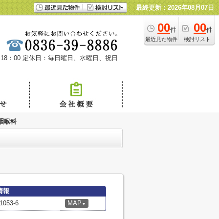
最終更新：2026年08月07日
00
00
件
件
最近見た物件
検討リスト
18：00
定休日：毎日曜日、水曜日、祝日
咽喉科
情報
53-6
MAP
▼