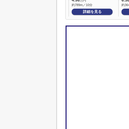
4.98
6.3
万円
約789m／10分
約36
詳細を見る