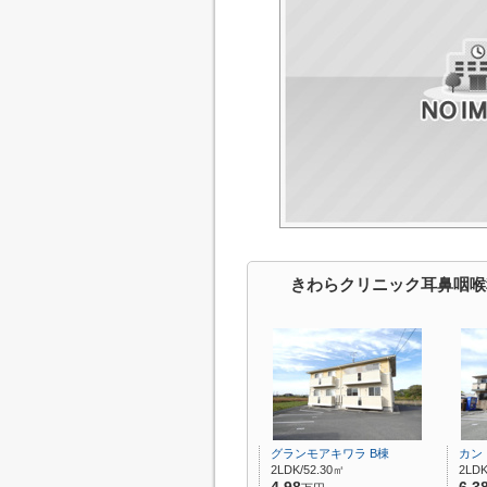
きわらクリニック耳鼻咽喉
グランモアキワラ B棟
カン
2LDK/52.30㎡
2LDK