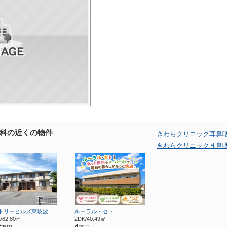
科の近くの物件
きわらクリニック耳鼻
きわらクリニック耳鼻
トリーヒルズ東岐波
ルーラル・セト
/62.80㎡
2DK/40.49㎡