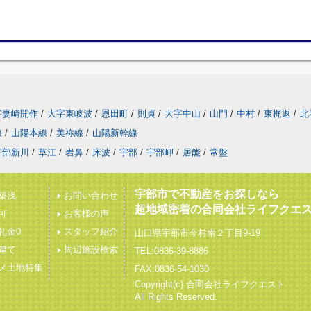
字妻崎開作
/
大字東岐波
/
恩田町
/
則貞
/
大字中山
/
山門
/
中村
/
東梶返
/
北
線
/
山陽本線
/
美祢線
/
山陽新幹線
宇部新川
/
草江
/
岩鼻
/
床波
/
宇部
/
宇部岬
/
居能
/
常盤
宇部市で不動産をお探しなら
築浅
お問い合わせ
超地域密着の合同会社ライフクエ
可
お客様の声
礼金0
スタッフ紹介
山口県宇部市今村南２丁目9-19
建て
周辺施設検索
TEL:0836-39-8886
メ土地特集
FAX:0836-54-1030
Copyright(c) 合同会社ライフクエスト
All Rights Reserved.