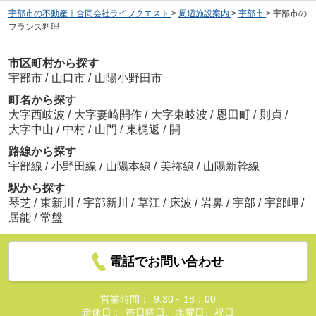
宇部市の不動産｜合同会社ライフクエスト
>
周辺施設案内
>
宇部市
>
宇部市の
フランス料理
市区町村から探す
宇部市
/
山口市
/
山陽小野田市
町名から探す
大字西岐波
/
大字妻崎開作
/
大字東岐波
/
恩田町
/
則貞
/
大字中山
/
中村
/
山門
/
東梶返
/
開
路線から探す
宇部線
/
小野田線
/
山陽本線
/
美祢線
/
山陽新幹線
駅から探す
琴芝
/
東新川
/
宇部新川
/
草江
/
床波
/
岩鼻
/
宇部
/
宇部岬
/
居能
/
常盤
電話でお問い合わせ
営業時間：
9:30～18：00
定休日：
毎日曜日、水曜日、祝日