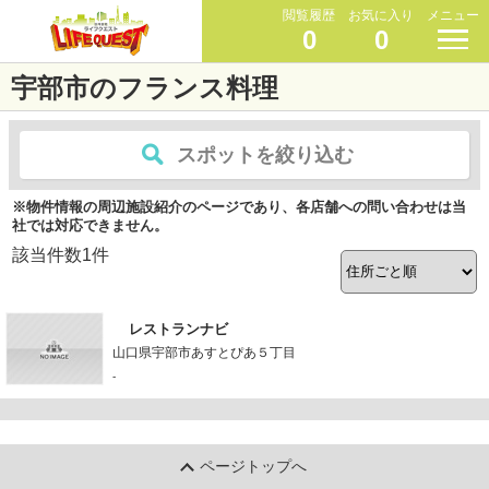
閲覧履歴
お気に入り
メニュー
0
0
宇部市のフランス料理
スポットを絞り込む
※物件情報の周辺施設紹介のページであり、各店舗への問い合わせは当
社では対応できません。
該当件数
1
件
レストランナビ
山口県宇部市あすとぴあ５丁目
-
ページトップへ