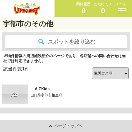
閲覧履歴
お気に入り
メニュー
0
0
宇部市のその他
スポットを絞り込む
※物件情報の周辺施設紹介のページであり、各店舗への問い合わせは当
社では対応できません。
該当件数
1
件
AICKids
山口県宇部市相生町
-
ページトップへ