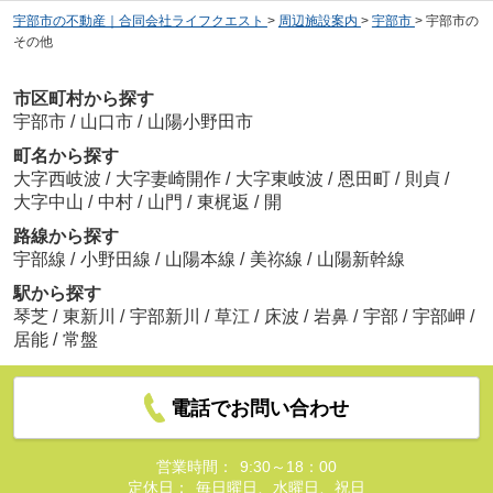
宇部市の不動産｜合同会社ライフクエスト
>
周辺施設案内
>
宇部市
>
宇部市の
その他
市区町村から探す
宇部市
/
山口市
/
山陽小野田市
町名から探す
大字西岐波
/
大字妻崎開作
/
大字東岐波
/
恩田町
/
則貞
/
大字中山
/
中村
/
山門
/
東梶返
/
開
路線から探す
宇部線
/
小野田線
/
山陽本線
/
美祢線
/
山陽新幹線
駅から探す
琴芝
/
東新川
/
宇部新川
/
草江
/
床波
/
岩鼻
/
宇部
/
宇部岬
/
居能
/
常盤
電話でお問い合わせ
営業時間：
9:30～18：00
定休日：
毎日曜日、水曜日、祝日