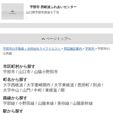
宇部市 西岐波ふれあいセンター
山口県宇部市床波６丁目
-
ページトップへ
宇部市の不動産｜合同会社ライフクエスト
>
周辺施設案内
>
宇部市
>
宇部市の
公民館
市区町村から探す
宇部市
/
山口市
/
山陽小野田市
町名から探す
大字西岐波
/
大字妻崎開作
/
大字東岐波
/
恩田町
/
則貞
/
大字中山
/
山門
/
中村
/
東梶返
/
開
路線から探す
宇部線
/
小野田線
/
山陽本線
/
美祢線
/
山陽新幹線
駅から探す