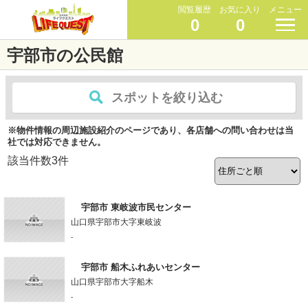
閲覧履歴
お気に入り
メニュー
0
0
宇部市の公民館
スポットを絞り込む
※物件情報の周辺施設紹介のページであり、各店舗への問い合わせは当
社では対応できません。
該当件数
3
件
宇部市 東岐波市民センター
山口県宇部市大字東岐波
-
宇部市 船木ふれあいセンター
山口県宇部市大字船木
-