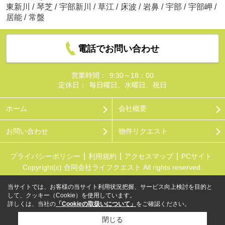
東新川
/
琴芝
/
宇部新川
/
草江
/
床波
/
岩鼻
/
宇部
/
宇部岬
/
居能
/
常盤
電話でお問い合わせ
営業時間：
9:30～18：00
定休日：
毎日曜日、水曜日、祝日
ホーム
会社概要
お問い合わせ
物件リクエスト
プライバシーポリシー
利用規約
アクセスマップ
PCサイト
Copyright(c) 合同会社ライフクエスト All rights reserved.
当サイトでは、お客様の当サイト利用状況把握、サービス向上検討を目的と
して、クッキー（Cookie）を使用しています。
詳しくは、当社の
「Cookieの取扱いについて」
をご確認ください。
閉じる