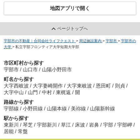
地図アプリで開く
ページトップへ
宇部市の不動産｜合同会社ライフクエスト
>
周辺施設案内
>
宇部市
>
宇部市の
大学
>
私立宇部フロンティア大学短期大学部
市区町村から探す
宇部市
/
山口市
/
山陽小野田市
町名から探す
大字西岐波
/
大字妻崎開作
/
大字東岐波
/
恩田町
/
則貞
/
大字中山
/
山門
/
中村
/
東梶返
/
開
路線から探す
宇部線
/
小野田線
/
山陽本線
/
美祢線
/
山陽新幹線
駅から探す
東新川
/
琴芝
/
宇部新川
/
草江
/
床波
/
岩鼻
/
宇部
/
宇部岬
/
居能
/
常盤