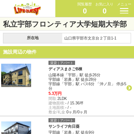
閲覧履歴
お気に入り
メニュー
0
0
私立宇部フロンティア大学短期大学部
所在地
山口県宇部市文京台２丁目1-1
施設周辺の物件
賃貸｜アパート
ディアスまさごB棟
山陽本線「宇部」駅 徒歩26分
宇部線「岩鼻」駅 徒歩28分
宇部線「宇部」駅 バス6分 「沖ノ旦」 停歩5
分
5.3万円
間取:
2LDK
建物面積:
- / 15.36坪
土地面積:
- / -
敷金/礼金:
0ヶ月/0ヶ月
賃貸｜アパート
サンライフ向日葵
宇部線「岩鼻」駅 徒歩9分