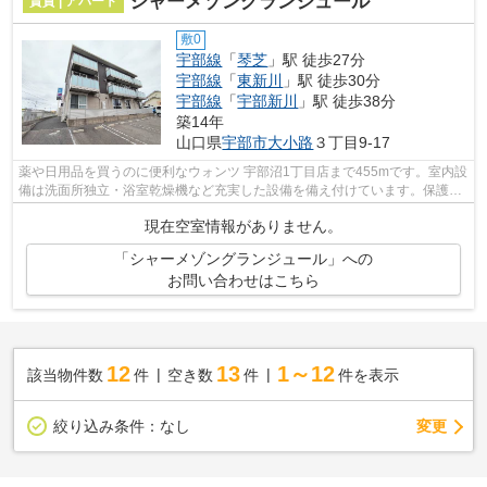
シャーメゾングランジュール
賃貸 | アパート
敷0
宇部線
「
琴芝
」駅 徒歩27分
宇部線
「
東新川
」駅 徒歩30分
宇部線
「
宇部新川
」駅 徒歩38分
築14年
山口県
宇部市
大小路
３丁目9-17
薬や日用品を買うのに便利なウォンツ 宇部沼1丁目店まで455mです。室内設
備は洗面所独立・浴室乾燥機など充実した設備を備え付けています。保護者
の方も安心できるよう、管理人が巡回...
現在空室情報がありません。
「シャーメゾングランジュール」への
お問い合わせはこちら
12
13
1～12
該当物件数
件
空き数
件
件を表示
変更
絞り込み条件：
なし