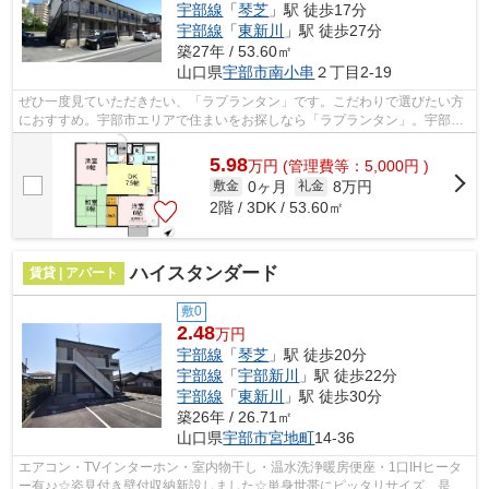
宇部線
「
琴芝
」駅 徒歩17分
宇部線
「
東新川
」駅 徒歩27分
築27年 / 53.60㎡
山口県
宇部市
南小串
２丁目2-19
ぜひ一度見ていただきたい、「ラプランタン」です。こだわりで選びたい方
におすすめ。宇部市エリアで住まいをお探しなら「ラプランタン」。宇部市
でお引越し先をお探しなら、当社にま...
5.98
万
円
(管理費等：5,000円 )
0ヶ月
8万円
敷金
礼金
2階 / 3DK / 53.60㎡
ハイスタンダード
賃貸 | アパート
敷0
2.48
万円
宇部線
「
琴芝
」駅 徒歩20分
宇部線
「
宇部新川
」駅 徒歩22分
宇部線
「
東新川
」駅 徒歩30分
築26年 / 26.71㎡
山口県
宇部市
宮地町
14-36
エアコン・TVインターホン・室内物干し・温水洗浄暖房便座・1口IHヒータ
ー有♪♪☆姿見付き壁付収納新設しました☆単身世帯にピッタリサイズ、是非