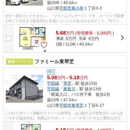
築20年 / 40.04㎡
山口県
宇部市
東小串
１丁目3-3
ぜひ一度見ていただきたい、「プライムプレサージ」です。ローソン 宇部東
小串二丁目店まで徒歩3分と近場にコンビニがあるのもポイント。TVインタ
ーホンで、モニターから来訪者が確認...
5.68
万
円
(管理費等：5,000円 )
0万円
6万円
敷金
礼金
1階 / 1LDK / 40.04㎡
ファミール東琴芝
賃貸 | アパート
敷0
5.08
5.18
万円～
万円
宇部線
「
琴芝
」駅 徒歩13分
宇部線
「
東新川
」駅 徒歩13分
「梶返入口」バス停下車 徒歩2分
築23年 / 47.54㎡
山口県
宇部市
東琴芝
１丁目5-17
こだわりポイント満載のファミール東琴芝。山口銀行上宇部支店だったら歩
いてすぐ(徒歩4分)。収納はクロゼット・シューズボックスなど豊富なので、
広々と空間を利用することも可能です...
5.18