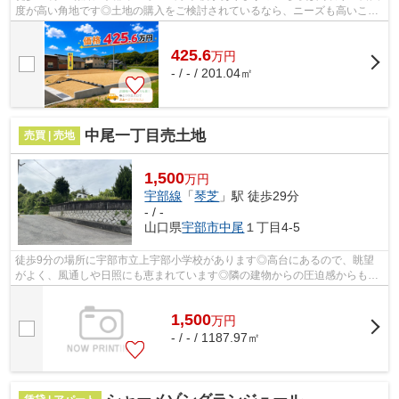
度が高い角地です◎土地の購入をご検討されているなら、ニーズも高いこち
らの売地はいかがでしょうか◎こちらの土...
425.6
万
円
- / - / 201.04㎡
中尾一丁目売土地
売買 | 売地
1,500
万円
宇部線
「
琴芝
」駅 徒歩29分
- / -
山口県
宇部市
中尾
１丁目4-5
徒歩9分の場所に宇部市立上宇部小学校があります◎高台にあるので、眺望
がよく、風通しや日照にも恵まれています◎隣の建物からの圧迫感からも解
放されるのが角地の特徴です◎イチオシの...
1,500
万
円
- / - / 1187.97㎡