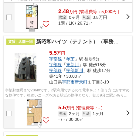
室内ご確認ください♪
2.48
万
円
(管理費等：5,000円 )
0ヶ月
3.5万円
敷金
礼金
1階 / 1K / 26.71㎡
新昭和ハイツ（テナント）（事務所）（倉庫）
賃貸 | 店舗一部
5.5
万円
宇部線
「
琴芝
」駅 徒歩9分
宇部線
「
東新川
」駅 徒歩15分
宇部線
「
宇部新川
」駅 徒歩17分
築41年 / 30.00㎡
山口県
宇部市
新天町
１丁目3-19
宇部郵便局まで286mです。2駅利用できるので電車をよく使う方におすすめ
な物件です。根強いニーズを誇る駅近の物件となり、徒歩9分に駅がありま
す。
5.5
万
円
(管理費等：- )
2ヶ月
1ヶ月
敷金
礼金
- / - / 30.00㎡