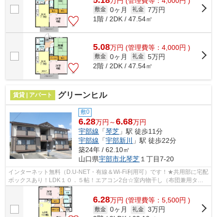
万
円
(管理費等：4,000円 )
0ヶ月
7万円
敷金
礼金
1階 / 2DK / 47.54㎡
5.08
万
円
(管理費等：4,000円 )
0ヶ月
5万円
敷金
礼金
2階 / 2DK / 47.54㎡
グリーンヒル
賃貸 | アパート
敷0
6.28
6.68
万円～
万円
宇部線
「
琴芝
」駅 徒歩11分
宇部線
「
宇部新川
」駅 徒歩22分
築24年 / 62.10㎡
山口県
宇部市
北琴芝
１丁目7-20
インターネット無料（D.U-NET・有線＆Wi-Fi利用可）です！★共用部に宅配
ボックスあり！LDK１０．５帖！エアコン2台☆室内物干し（布団兼用タイ
プ）☆洗髪洗面化粧台付き♪
6.28
万
円
(管理費等：5,500円 )
0ヶ月
3万円
敷金
礼金