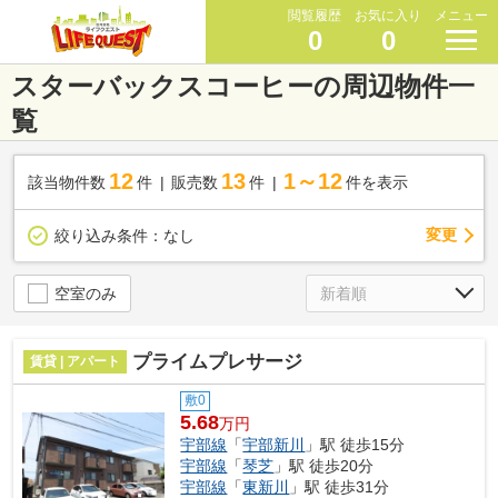
閲覧履歴
お気に入り
メニュー
0
0
スターバックスコーヒーの周辺物件一
覧
12
13
1～12
該当物件数
件
販売数
件
件を表示
変更
絞り込み条件：
なし
空室のみ
プライムプレサージ
賃貸 | アパート
敷0
5.68
万円
宇部線
「
宇部新川
」駅 徒歩15分
宇部線
「
琴芝
」駅 徒歩20分
宇部線
「
東新川
」駅 徒歩31分