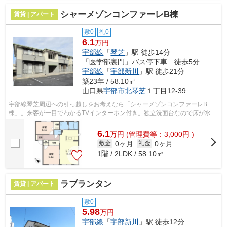
シャーメゾンコンファーレB棟
賃貸 | アパート
敷0
礼0
6.1
万円
宇部線
「
琴芝
」駅 徒歩14分
「医学部裏門」バス停下車 徒歩5分
宇部線
「
宇部新川
」駅 徒歩21分
築23年 / 58.10㎡
山口県
宇部市
北琴芝
１丁目12-39
宇部線琴芝周辺への引っ越しをお考えなら「シャーメゾンコンファーレB
棟」。来客が一目でわかるTVインターホン付き。独立洗面台なので床が水で
濡れたり鏡が曇ったりしにくく、清潔な状...
6.1
万
円
(管理費等：3,000円 )
0ヶ月
0ヶ月
敷金
礼金
1階 / 2LDK / 58.10㎡
ラプランタン
賃貸 | アパート
敷0
5.98
万円
宇部線
「
宇部新川
」駅 徒歩12分