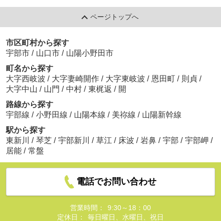
ページトップへ
市区町村から探す
宇部市
/
山口市
/
山陽小野田市
町名から探す
大字西岐波
/
大字妻崎開作
/
大字東岐波
/
恩田町
/
則貞
/
大字中山
/
山門
/
中村
/
東梶返
/
開
路線から探す
宇部線
/
小野田線
/
山陽本線
/
美祢線
/
山陽新幹線
駅から探す
東新川
/
琴芝
/
宇部新川
/
草江
/
床波
/
岩鼻
/
宇部
/
宇部岬
/
居能
/
常盤
電話でお問い合わせ
営業時間：
9:30～18：00
定休日：
毎日曜日、水曜日、祝日