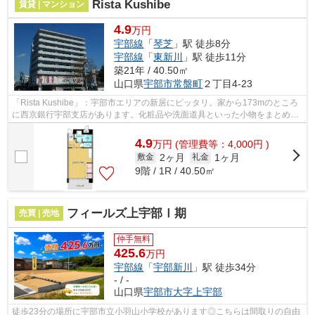
Rista Kushibe
賃貸 | マンション
4.9
万円
宇部線
「
琴芝
」駅 徒歩8分
宇部線
「
東新川
」駅 徒歩11分
築21年 / 40.50㎡
山口県
宇部市
常盤町
２丁目4-23
「Rista Kushibe」：宇部市エリアの新居にピッタリ。家から173mのところ
に西京銀行宇部支店があります。化粧品や洗面道具といった小物をまとめて
スッキリ収納できる洗面化粧台が付いて...
4.9
万
円
(管理費等：4,000円 )
2ヶ月
1ヶ月
敷金
礼金
9階 / 1R / 40.50㎡
フィールズ上宇部Ⅰ期
売買 | 売地
仲手無料
425.6
万円
宇部線
「
宇部新川
」駅 徒歩34分
- / -
山口県
宇部市
大字上宇部
徒歩23分の場所に宇部市立小羽山小学校があります◎こちらは間取りの自由