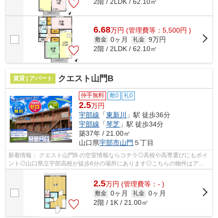
2階 / 2LDK / 62.10㎡
6.68
万
円
(管理費等：5,500円 )
0ヶ月
9万円
敷金
礼金
2階 / 2LDK / 62.10㎡
クエスト山門B
賃貸 | アパート
仲手無料
敷0
礼0
2.5
万円
宇部線
「
東新川
」駅 徒歩36分
宇部線
「
琴芝
」駅 徒歩34分
築37年 / 21.00㎡
山口県
宇部市
山門
５丁目
新着情報： クエスト山門B の空室情報ならコチラ◎高校や高専選びにもポイ
ント◎山口県立宇部高校が徒歩6分の場所にあります◎こちらの物件はアパ
ートです◎2駅利用できる場所にあるので利...
2.5
万
円
(管理費等：- )
0ヶ月
0ヶ月
敷金
礼金
2階 / 1K / 21.00㎡