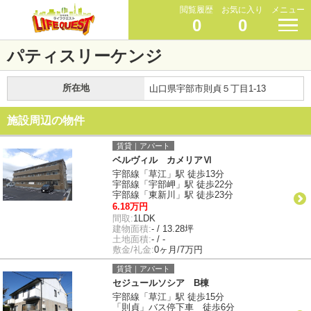
閲覧履歴
お気に入り
メニュー
0
0
パティスリーケンジ
所在地
山口県宇部市則貞５丁目1-13
施設周辺の物件
賃貸｜アパート
ベルヴィル カメリアⅥ
宇部線「草江」駅 徒歩13分
宇部線「宇部岬」駅 徒歩22分
宇部線「東新川」駅 徒歩23分
6.18万円
間取:
1LDK
建物面積:
- / 13.28坪
土地面積:
- / -
敷金/礼金:
0ヶ月/7万円
賃貸｜アパート
セジュールソシア B棟
宇部線「草江」駅 徒歩15分
「則貞」バス停下車 徒歩6分