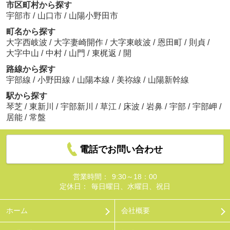
市区町村から探す
宇部市
/
山口市
/
山陽小野田市
町名から探す
大字西岐波
/
大字妻崎開作
/
大字東岐波
/
恩田町
/
則貞
/
大字中山
/
中村
/
山門
/
東梶返
/
開
路線から探す
宇部線
/
小野田線
/
山陽本線
/
美祢線
/
山陽新幹線
駅から探す
琴芝
/
東新川
/
宇部新川
/
草江
/
床波
/
岩鼻
/
宇部
/
宇部岬
/
居能
/
常盤
電話でお問い合わせ
営業時間：
9:30～18：00
定休日：
毎日曜日、水曜日、祝日
ホーム
会社概要