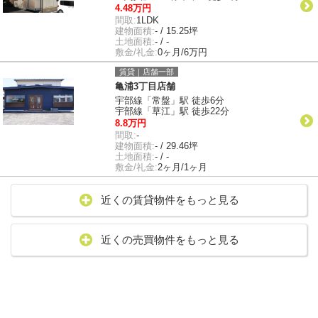
4.48万円
間取:
1LDK
建物面積:
- / 15.25坪
土地面積:
- / -
敷金/礼金:
0ヶ月/6万円
賃貸｜店舗一部
亀浦3丁目店舗
宇部線「常盤」駅 徒歩6分
宇部線「草江」駅 徒歩22分
8.8万円
間取:
-
建物面積:
- / 29.46坪
土地面積:
- / -
敷金/礼金:
2ヶ月/1ヶ月
近くの賃貸物件をもっと見る
近くの売買物件をもっと見る