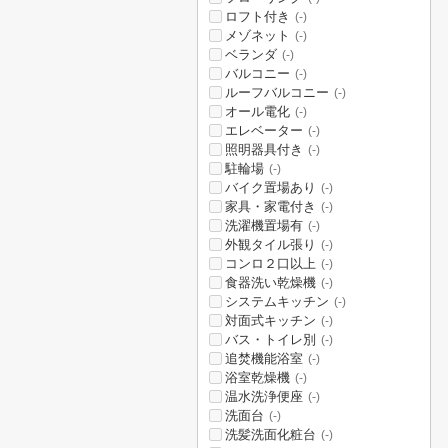
ロフト付き
(-)
メゾネット
(-)
ベランダ
(-)
バルコニー
(-)
ルーフバルコニー
(-)
オール電化
(-)
エレベーター
(-)
照明器具付き
(-)
駐輪場
(-)
バイク置場あり
(-)
家具・家電付き
(-)
洗濯機置場有
(-)
外観タイル張り
(-)
コンロ２口以上
(-)
食器洗い乾燥機
(-)
システムキッチン
(-)
対面式キッチン
(-)
バス・トイレ別
(-)
追焚機能浴室
(-)
浴室乾燥機
(-)
温水洗浄便座
(-)
洗面台
(-)
洗髪洗面化粧台
(-)