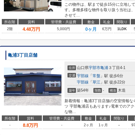
この物件は、駅まで徒歩15分に立地し
す。多種多様な物件を取り扱う当社は、
させて...
所在階
賃料
管理費・共益費
敷金
礼金
間取り
4.48
万円
0ヶ月
2階
5,000円
6万円
1LDK
亀浦3丁目店舗
山口県
宇部市
亀浦
３丁目4-1
住所
交通
宇部線
「
常盤
」駅 徒歩6分
宇部線
「
草江
」駅 徒歩22分
築54年
-
木造
築年
階数
構造
新着情報：亀浦3丁目店舗の空室情報な
ツ 宇部亀浦店もあります♪電車でのア
な物...
所在階
賃料
管理費・共益費
敷金
礼金
間取り
8.8
万円
-
-
2ヶ月
1ヶ月
-
9