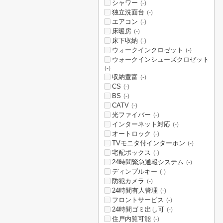
シャワー
(-)
独立洗面台
(-)
エアコン
(-)
床暖房
(-)
床下収納
(-)
ウォークインクロゼット
(-)
ウォークインシューズクロゼット
(-)
収納豊富
(-)
CS
(-)
BS
(-)
CATV
(-)
光ファイバー
(-)
インターネット対応
(-)
オートロック
(-)
TVモニタ付インターホン
(-)
宅配ボックス
(-)
24時間緊急通報システム
(-)
ディンプルキー
(-)
防犯カメラ
(-)
24時間有人管理
(-)
フロントサービス
(-)
24時間ゴミ出し可
(-)
住戸内覧可能
(-)