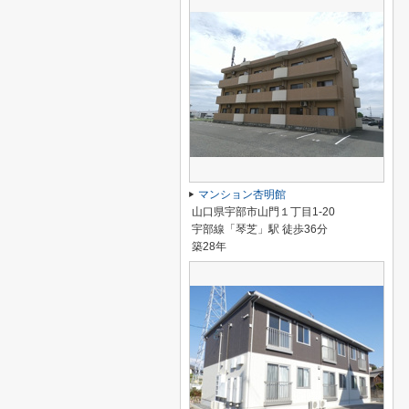
マンション杏明館
山口県宇部市山門１丁目1-20
宇部線「琴芝」駅 徒歩36分
築28年