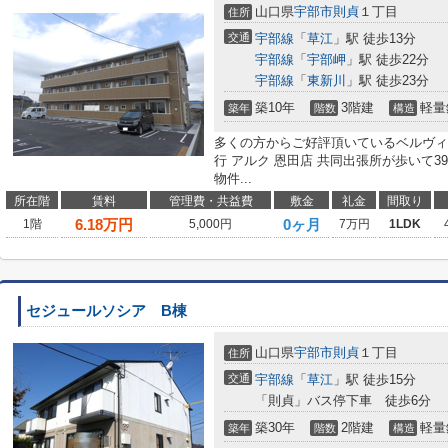
山口県
宇部市
則貞
１丁目
住所
交通
宇部線
「
草江
」駅 徒歩13分
宇部線
「
宇部岬
」駅 徒歩22分
宇部線
「
東新川
」駅 徒歩23分
築10年
3階建
軽量
築年
階数
構造
多くの方からご好評頂いているベルヴィ
行 アルク 恩田店 共同出張所が歩いて3
物件...
所在階
賃料
管理費・共益費
敷金
礼金
間取り
6.18
万円
0ヶ月
1階
5,000円
7万円
1LDK
セジュールソシア B棟
山口県
宇部市
則貞
１丁目
住所
交通
宇部線
「
草江
」駅 徒歩15分
「則貞」バス停下車 徒歩6分
築30年
2階建
軽量
築年
階数
構造