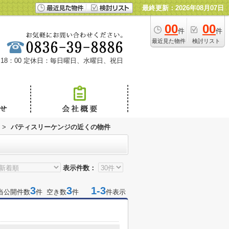
最終更新：2026年08月07日
00
00
件
件
最近見た物件
検討リスト
18：00
定休日：毎日曜日、水曜日、祝日
>
パティスリーケンジの近くの物件
表示件数：
3
3
1-3
当公開件数
件 空き数
件
件表示