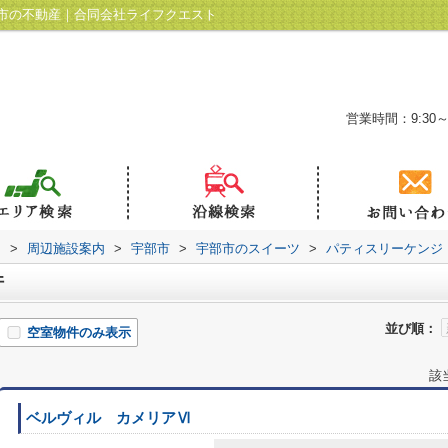
市の不動産｜合同会社ライフクエスト
営業時間：9:30～
ト
>
周辺施設案内
>
宇部市
>
宇部市のスイーツ
>
パティスリーケンジ
件
並び順：
空室物件のみ表示
該
ベルヴィル カメリアⅥ