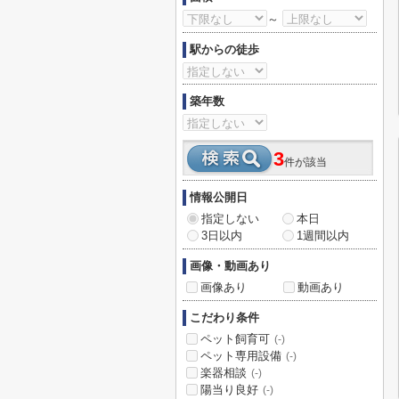
～
駅からの徒歩
築年数
3
件が該当
情報公開日
指定しない
本日
3日以内
1週間以内
画像・動画あり
画像あり
動画あり
こだわり条件
ペット飼育可
(-)
ペット専用設備
(-)
楽器相談
(-)
陽当り良好
(-)