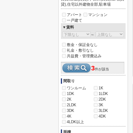
貸),住宅以外建物全部,駐車場
アパート
マンション
一戸建て
▼賃料
～
敷金・保証金なし
礼金・敷引なし
共益費・管理費込み
3
件が該当
間取り
ワンルーム
1K
1DK
1LDK
2K
2DK
2LDK
3K
3DK
3LDK
4K
4DK
4LDK以上
面積