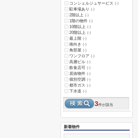
コンシェルジュサービス
(-)
駐車場あり
(-)
2階以上
(-)
1階の物件
(-)
10階以上
(-)
20階以上
(-)
最上階
(-)
南向き
(-)
角部屋
(-)
ワンフロア
(-)
高層ビル
(-)
飲食店可
(-)
居抜物件
(-)
個別空調
(-)
都市ガス
(-)
下水道
(-)
3
件が該当
新着物件