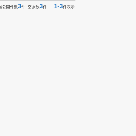
3
3
1-3
当公開件数
件 空き数
件
件表示