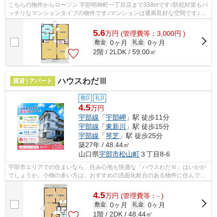
こちらの物件からローソン 宇部明神町一丁目店まで338mです♪防犯対策もバ
ッチリなマンションタイプの物件です♪マンションは通風良好な空間です♪2
駅利用可能な利便性の高いマンションで...
5.6
万
円
(管理費等：3,000円 )
0ヶ月
0ヶ月
敷金
礼金
2階 / 2LDK / 59.00㎡
ハウスわだⅢ
賃貸 | アパート
敷0
礼0
4.5
万円
宇部線
「
宇部岬
」駅 徒歩11分
宇部線
「
東新川
」駅 徒歩15分
宇部線
「
琴芝
」駅 徒歩25分
築27年 / 48.44㎡
山口県
宇部市
松山町
３丁目8-6
宇部市エリアでの住まいなら、住み心地も快適な「ハウスわだⅢ」はいかが
でしょうか。小物の多い方は、おすすめの洗面化粧台のある物件に住んで快
適に朝の身支度をしましょう。最寄りの...
4.5
万
円
(管理費等：- )
0ヶ月
0ヶ月
敷金
礼金
1階 / 2DK / 48.44㎡