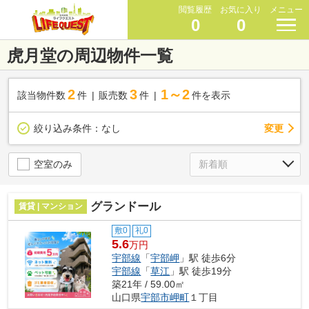
閲覧履歴
お気に入り
メニュー
0
0
虎月堂の周辺物件一覧
2
3
1～2
該当物件数
件
販売数
件
件を表示
変更
絞り込み条件：
なし
空室のみ
グランドール
賃貸 | マンション
敷0
礼0
5.6
万円
宇部線
「
宇部岬
」駅 徒歩6分
宇部線
「
草江
」駅 徒歩19分
築21年 / 59.00㎡
山口県
宇部市
岬町
１丁目