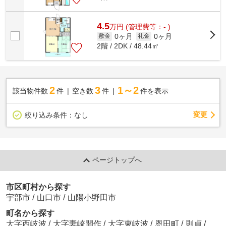
4.5
万
円
(管理費等：- )
0ヶ月
0ヶ月
敷金
礼金
2階 / 2DK / 48.44㎡
2
3
1～2
該当物件数
件
空き数
件
件を表示
変更
絞り込み条件：
なし
ページトップへ
市区町村から探す
宇部市
/
山口市
/
山陽小野田市
町名から探す
大字西岐波
/
大字妻崎開作
/
大字東岐波
/
恩田町
/
則貞
/