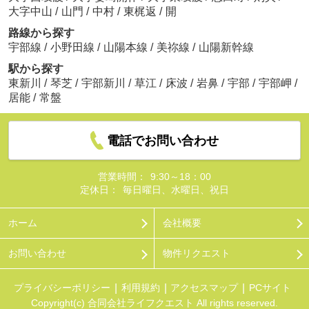
大字中山
/
山門
/
中村
/
東梶返
/
開
路線から探す
宇部線
/
小野田線
/
山陽本線
/
美祢線
/
山陽新幹線
駅から探す
東新川
/
琴芝
/
宇部新川
/
草江
/
床波
/
岩鼻
/
宇部
/
宇部岬
/
居能
/
常盤
電話でお問い合わせ
営業時間：
9:30～18：00
定休日：
毎日曜日、水曜日、祝日
ホーム
会社概要
お問い合わせ
物件リクエスト
プライバシーポリシー
利用規約
アクセスマップ
PCサイト
Copyright(c) 合同会社ライフクエスト All rights reserved.