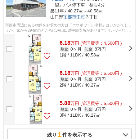
「沼」バス停下車 徒歩4分
築11年 / 40.27㎡～40.58㎡
山口県
宇部市
中村
３丁目
宇部市周辺にある物件をお求めの方は「エウポワール中村」はいかがでしょ
うか。家から394mのところにJA山口県宇部支所があります。しっかりとし
た造りが自慢の築8年のアパート。こちら...
6.18
万
円
(管理費等：4,500円 )
0ヶ月
8万円
敷金
礼金
1階 / 1LDK / 40.58㎡
6.18
万
円
(管理費等：5,500円 )
0ヶ月
8万円
敷金
礼金
2階 / 1LDK / 40.27㎡
5.88
万
円
(管理費等：5,500円 )
0ヶ月
3万円
敷金
礼金
3階 / 1LDK / 40.27㎡
1
残り
件を表示する