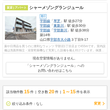
シャーメゾングランジュール
賃貸 | アパート
敷0
宇部線
「
琴芝
」駅 徒歩27分
宇部線
「
東新川
」駅 徒歩30分
宇部線
「
宇部新川
」駅 徒歩38分
築14年
山口県
宇部市
大小路
３丁目9-17
薬や日用品を買うのに便利なウォンツ 宇部沼1丁目店まで455mです。室内設
備は洗面所独立・浴室乾燥機など充実した設備を備え付けています。保護者
の方も安心できるよう、管理人が巡回...
現在空室情報がありません。
「シャーメゾングランジュール」への
お問い合わせはこちら
15
20
1～15
該当物件数
件
空き数
件
件を表示
変更
絞り込み条件：
なし