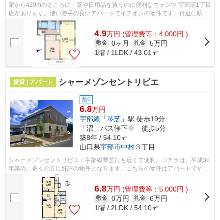
家から429mのところに、薬や日用品を買うのに便利なウォンツ 宇部沼1丁目
店があります。使い勝手の良いアパートでイチオシの物件です。付近に駅が
2つあるので、用途や行き先によって経...
4.9
万
円
(管理費等：4,000円 )
0ヶ月
5万円
敷金
礼金
1階 / 1LDK / 43.01㎡
シャーメゾンセントリビエ
賃貸 | アパート
敷0
6.8
万円
宇部線
「
琴芝
」駅 徒歩19分
「沼」バス停下車 徒歩5分
築8年 / 54.10㎡
山口県
宇部市
中村
３丁目
シャーメゾンセントリビエ：宇部線琴芝にも近くて便利。コチラは、平成30
年築の、多くの方に好評の物件となります。こちらの物件はアパートです。
快適さを求めるなら、ゴミ捨てが楽な...
6.8
万
円
(管理費等：5,000円 )
0万円
6万円
敷金
礼金
1階 / 2LDK / 54.10㎡