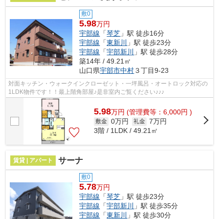
敷0
5.98
万円
宇部線
「
琴芝
」駅 徒歩16分
宇部線
「
東新川
」駅 徒歩23分
宇部線
「
宇部新川
」駅 徒歩28分
築14年 / 49.21㎡
山口県
宇部市
中村
３丁目9-23
対面キッチン・ウォークインクローゼット・一坪風呂・オートロック対応の
1LDK物件です！！最上階角部屋♪是非室内ご覧ください♪♪♪
5.98
万
円
(管理費等：6,000円 )
0万円
7万円
敷金
礼金
3階 / 1LDK / 49.21㎡
サーナ
賃貸 | アパート
敷0
5.78
万円
宇部線
「
琴芝
」駅 徒歩23分
宇部線
「
宇部新川
」駅 徒歩35分
宇部線
「
東新川
」駅 徒歩30分