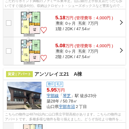
こだわりポイント満載のファミール東琴芝。山口銀行上宇部支店だったら歩
いてすぐ(徒歩4分)。収納はクロゼット・シューズボックスなど豊富なので、
広々と空間を利用することも可能です...
5.18
万
円
(管理費等：4,000円 )
0ヶ月
7万円
敷金
礼金
1階 / 2DK / 47.54㎡
5.08
万
円
(管理費等：4,000円 )
0ヶ月
7万円
敷金
礼金
2階 / 2DK / 47.54㎡
アンソレイエ21 A棟
賃貸 | アパート
敷0
礼0
5.95
万円
宇部線
「
琴芝
」駅 徒歩23分
築28年 / 50.78㎡
山口県
宇部市
沼
２丁目
こちらの物件は487m以内に山口県立宇部高校があります。こちらの物件は
アパートです。多種多様な物件を取り揃えました。どうぞ当社より物件をお
選び下さい。スタッフ一同全力でお手伝...