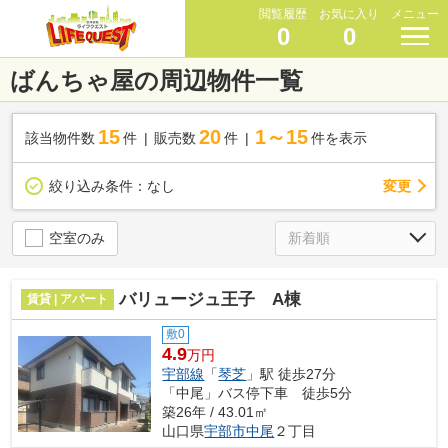
閲覧履歴
お気に入り
メニュー
0
0
ばんちゃ屋の周辺物件一覧
15
20
1～15
該当物件数
件
販売数
件
件を表示
変更
絞り込み条件：
なし
空室のみ
バリュージュ王子 A棟
賃貸 | アパート
敷0
4.9
万円
宇部線
「
琴芝
」駅 徒歩27分
「中尾」バス停下車 徒歩5分
築26年 / 43.01㎡
山口県
宇部市
中尾
２丁目