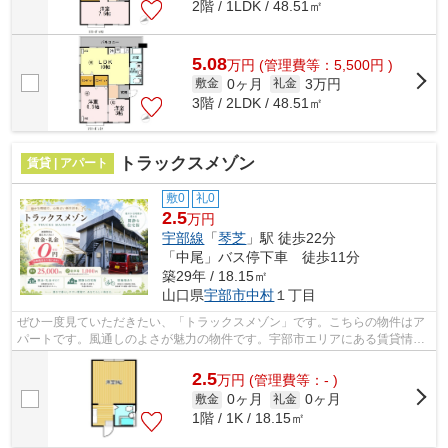
2階 / 1LDK / 48.51㎡
5.08
万
円
(管理費等：5,500円 )
0ヶ月
3万円
敷金
礼金
3階 / 2LDK / 48.51㎡
トラックスメゾン
賃貸 | アパート
敷0
礼0
2.5
万円
宇部線
「
琴芝
」駅 徒歩22分
「中尾」バス停下車 徒歩11分
築29年 / 18.15㎡
山口県
宇部市
中村
１丁目
ぜひ一度見ていただきたい、「トラックスメゾン」です。こちらの物件はア
パートです。風通しのよさが魅力の物件です。宇部市エリアにある賃貸情報
のことなら、地域に密着した当社へお...
2.5
万
円
(管理費等：- )
0ヶ月
0ヶ月
敷金
礼金
1階 / 1K / 18.15㎡