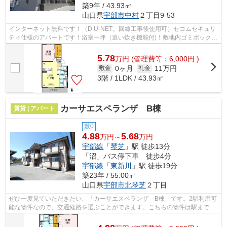
築9年 / 43.93㎡
山口県
宇部市
中村
２丁目9-53
インターネット無料です！（D.U-NET。回線工事後使用可）セコムセキュリ
ティ仕様のアパートです！浴室一坪（追い炊き機能付)！敷地内ゴミボックス
有（民間業者回収）
5.78
万
円
(管理費等：6,000円 )
0ヶ月
11万円
敷金
礼金
3階 / 1LDK / 43.93㎡
カーサエスペランザ B棟
賃貸 | アパート
敷0
4.88
5.68
万円～
万円
宇部線
「
琴芝
」駅 徒歩13分
「沼」バス停下車 徒歩4分
宇部線
「
東新川
」駅 徒歩19分
築23年 / 55.00㎡
山口県
宇部市
北琴芝
２丁目
ぜひ一度見ていただきたい、「カーサエスペランザ B棟」です。2駅利用可
能な物件なので、交通経路を選ぶことができます。こちらの物件は駅まで徒
歩で13分で到着します。使い勝手の良...