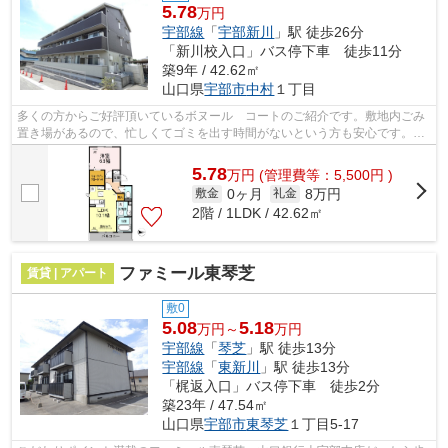
5.78
万円
宇部線
「
宇部新川
」駅 徒歩26分
「新川校入口」バス停下車 徒歩11分
築9年 / 42.62㎡
山口県
宇部市
中村
１丁目
多くの方からご好評頂いているボヌール コートのご紹介です。敷地内ごみ
置き場があるので、忙しくてゴミを出す時間がないという方も安心です。ご
紹介するのは2016年11月竣工・築6年の...
5.78
万
円
(管理費等：5,500円 )
0ヶ月
8万円
敷金
礼金
2階 / 1LDK / 42.62㎡
ファミール東琴芝
賃貸 | アパート
敷0
5.08
5.18
万円～
万円
宇部線
「
琴芝
」駅 徒歩13分
宇部線
「
東新川
」駅 徒歩13分
「梶返入口」バス停下車 徒歩2分
築23年 / 47.54㎡
山口県
宇部市
東琴芝
１丁目5-17