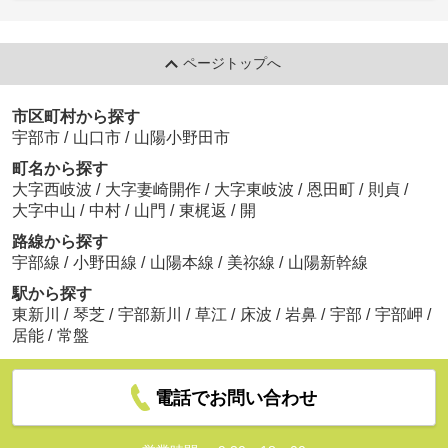
ページトップへ
市区町村から探す
宇部市
/
山口市
/
山陽小野田市
町名から探す
大字西岐波
/
大字妻崎開作
/
大字東岐波
/
恩田町
/
則貞
/
大字中山
/
中村
/
山門
/
東梶返
/
開
路線から探す
宇部線
/
小野田線
/
山陽本線
/
美祢線
/
山陽新幹線
駅から探す
東新川
/
琴芝
/
宇部新川
/
草江
/
床波
/
岩鼻
/
宇部
/
宇部岬
/
居能
/
常盤
電話でお問い合わせ