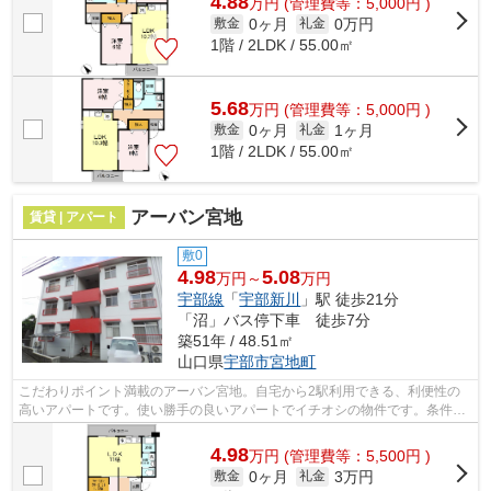
4.88
万
円
(管理費等：5,000円 )
0ヶ月
0万円
敷金
礼金
1階 / 2LDK / 55.00㎡
5.68
万
円
(管理費等：5,000円 )
0ヶ月
1ヶ月
敷金
礼金
1階 / 2LDK / 55.00㎡
アーバン宮地
賃貸 | アパート
敷0
4.98
5.08
万円～
万円
宇部線
「
宇部新川
」駅 徒歩21分
「沼」バス停下車 徒歩7分
築51年 / 48.51㎡
山口県
宇部市
宮地町
こだわりポイント満載のアーバン宮地。自宅から2駅利用できる、利便性の
高いアパートです。使い勝手の良いアパートでイチオシの物件です。条件の
中からご希望の物件が見つからない場合...
4.98
万
円
(管理費等：5,500円 )
0ヶ月
3万円
敷金
礼金