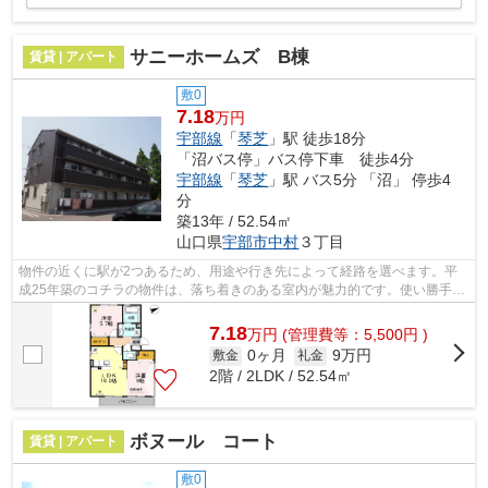
サニーホームズ B棟
賃貸 | アパート
敷0
7.18
万円
宇部線
「
琴芝
」駅 徒歩18分
「沼バス停」バス停下車 徒歩4分
宇部線
「
琴芝
」駅 バス5分 「沼」 停歩4
分
築13年 / 52.54㎡
山口県
宇部市
中村
３丁目
物件の近くに駅が2つあるため、用途や行き先によって経路を選べます。平
成25年築のコチラの物件は、落ち着きのある室内が魅力的です。使い勝手の
良いアパートでイチオシの物件です。で...
7.18
万
円
(管理費等：5,500円 )
0ヶ月
9万円
敷金
礼金
2階 / 2LDK / 52.54㎡
ボヌール コート
賃貸 | アパート
敷0