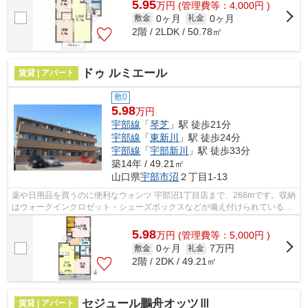
5.95
万
円
(管理費等：4,000円 )
0ヶ月
0ヶ月
敷金
礼金
2階 / 2LDK / 50.78㎡
ドゥ ルミエール
賃貸 | アパート
敷0
5.98
万円
宇部線
「
琴芝
」駅 徒歩21分
宇部線
「
東新川
」駅 徒歩24分
宇部線
「
宇部新川
」駅 徒歩33分
築14年 / 49.21㎡
山口県
宇部市
沼
２丁目1-13
薬や日用品を買うのに便利なウォンツ 宇部沼1丁目店まで、268mです。収納
はウォークインクロゼット・シューズボックスなどが備え付けられているの
で、衣類や日用品の収納に重宝します...
5.98
万
円
(管理費等：5,000円 )
0ヶ月
7万円
敷金
礼金
2階 / 2DK / 49.21㎡
セジュール鵬舟オッツⅢ
賃貸 | アパート