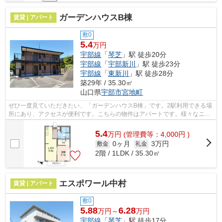
ガーデンハウスB棟
賃貸 | アパート
敷0
5.4
万円
宇部線
「
琴芝
」駅 徒歩20分
宇部線
「
宇部新川
」駅 徒歩23分
宇部線
「
東新川
」駅 徒歩28分
築29年 / 35.30㎡
山口県
宇部市
宮地町
ぜひ一度見ていただきたい、「ガーデンハウスB棟」です。2駅利用できる場
所にあり、アクセスが便利です。こちらの物件はアパートです。様々なニー
ズに合った物件を豊富に取り揃えてお...
5.4
万
円
(管理費等：4,000円 )
0ヶ月
3万円
敷金
礼金
2階 / 1LDK / 35.30㎡
エスポワール中村
賃貸 | アパート
敷0
5.88
6.28
万円～
万円
宇部線
「
琴芝
」駅 徒歩17分