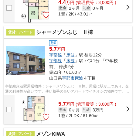
4.4
万
円
(管理費等：3,000円 )
2ヶ月
0ヶ月
敷金
礼金
1階 / 2K / 43.01㎡
シャーメゾンふじ Ⅱ棟
賃貸 | アパート
敷0
5.7
万円
宇部線
「
床波
」駅 徒歩12分
宇部線
「
床波
」駅 バス1分 「中学校
前」 停歩2分
築23年 / 61.60㎡
山口県
宇部市
床波
４丁目
宇部線床波駅周辺物件：シャーメゾンふじ Ⅱ棟。周辺に駅が二つあり、交
通の利便性が高いです。使い勝手の良いアパートでイチオシの物件です。駅
まで徒歩12分でアクセス可能な物件です...
5.7
万
円
(管理費等：3,000円 )
0ヶ月
3万円
敷金
礼金
1階 / 2LDK / 61.60㎡
メゾンKIWA
賃貸 | アパート