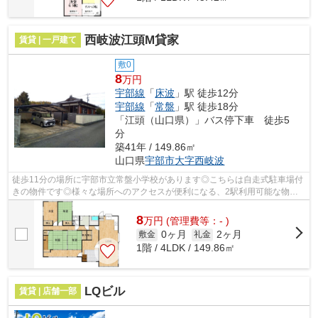
西岐波江頭M貸家
賃貸 | 一戸建て
敷0
8
万円
宇部線
「
床波
」駅 徒歩12分
宇部線
「
常盤
」駅 徒歩18分
「江頭（山口県）」バス停下車 徒歩5
分
築41年 / 149.86㎡
山口県
宇部市
大字西岐波
徒歩11分の場所に宇部市立常盤小学校があります◎こちらは自走式駐車場付
きの物件です◎様々な場所へのアクセスが便利になる、2駅利用可能な物件
です◎通風良好で陽の当たる気持ちの良い...
8
万
円
(管理費等：- )
0ヶ月
2ヶ月
敷金
礼金
1階 / 4LDK / 149.86㎡
LQビル
賃貸 | 店舗一部