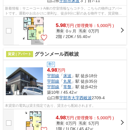
山口県
宇部市
床波
３丁目7-11
新着情報：サニーコートA棟の空室情報ならコチラ。こちらの物件はアパー
トです。通勤やお出かけに便利な、徒歩9分に駅のある物件です。賃貸物件
のことなら、豊富な物件情報を取り扱う...
5.98
万
円
(管理費等：5,000円 )
0ヶ月
0万円
敷金
礼金
2階 / 2DK / 55.40㎡
グランメール西岐波
賃貸 | アパート
敷0
4.98
万円
宇部線
「
床波
」駅 徒歩18分
宇部線
「
丸尾
」駅 徒歩35分
宇部線
「
常盤
」駅 徒歩42分
築10年 / 45.42㎡
山口県
宇部市
大字西岐波
2709-4
本貸室の電気は貸主指定であり、貸主から配給されます。
4.98
万
円
(管理費等：5,000円 )
0万円
5万円
敷金
礼金
1階 / 1LDK / 45.42㎡