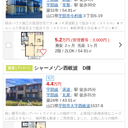
宇部線
「
常盤
」駅 徒歩30分
築31年 / 54.81㎡
山口県
宇部市
今村南
３丁目6-19
積水ハウス施工の賃貸住宅です♪★ＪＲ床波駅まで徒歩５分（３５０ｍ）★マ
ルショク床波店まで徒歩５分（４００ｍ）★駐車場２台込★エアコン★テレ
ビモニターホン★温水洗浄便座★アクセント...
5.2
万
円
(管理費等：3,000円 )
2ヶ月
1ヶ月
敷金
礼金
2階 / 2LDK / 54.81㎡
シャーメゾン西岐波 D棟
賃貸 | アパート
礼0
4.4
万円
宇部線
「
床波
」駅 徒歩25分
宇部線
「
丸尾
」駅 徒歩31分
築24年 / 43.01㎡
山口県
宇部市
大字西岐波
1537-8
使い勝手の良いアパートでイチオシの物件です。お客様の多種多様なニーズ
にお応えするべく、物件数も数多くご用意致しました。お気に入りの物件を
どうぞ見つけてみてください。