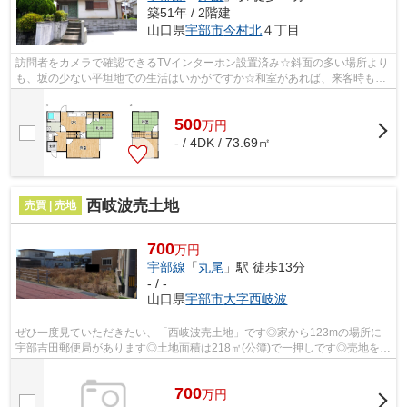
築51年 / 2階建
山口県
宇部市
今村北
４丁目
訪問者をカメラで確認できるTVインターホン設置済み☆斜面の多い場所より
も、坂の少ない平坦地での生活はいかがですか☆和室があれば、来客時も対
応が簡単です☆特に人数が多いときなどは...
500
万
円
- / 4DK / 73.69㎡
西岐波売土地
売買 | 売地
700
万円
宇部線
「
丸尾
」駅 徒歩13分
- / -
山口県
宇部市
大字西岐波
ぜひ一度見ていただきたい、「西岐波売土地」です◎家から123mの場所に
宇部吉田郵便局があります◎土地面積は218㎡(公簿)で一押しです◎売地をお
探しの方にぴったりの土地がこちらです◎お...
700
万
円