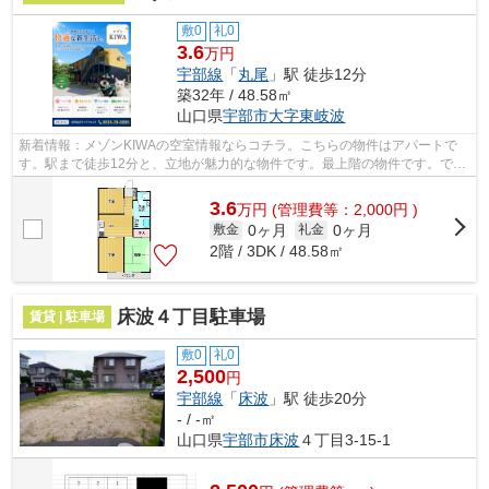
敷0
礼0
3.6
万円
宇部線
「
丸尾
」駅 徒歩12分
築32年 / 48.58㎡
山口県
宇部市
大字東岐波
新着情報：メゾンKIWAの空室情報ならコチラ。こちらの物件はアパートで
す。駅まで徒歩12分と、立地が魅力的な物件です。最上階の物件です。でき
るだけ早めに不動産情報を集めたい方は...
3.6
万
円
(管理費等：2,000円 )
0ヶ月
0ヶ月
敷金
礼金
2階 / 3DK / 48.58㎡
床波４丁目駐車場
賃貸 | 駐車場
敷0
礼0
2,500
円
宇部線
「
床波
」駅 徒歩20分
- / -㎡
山口県
宇部市
床波
４丁目3-15-1