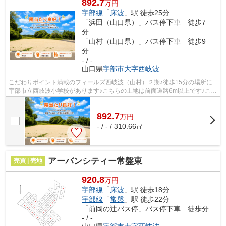
892.7
万円
宇部線
「
床波
」駅 徒歩25分
「浜田（山口県）」バス停下車 徒歩7
分
「山村（山口県）」バス停下車 徒歩9
分
- / -
山口県
宇部市
大字西岐波
こだわりポイント満載のフィールズ西岐波（山村）２期♪徒歩15分の場所に
宇部市立西岐波小学校があります♪こちらの土地は前面道路6m以上です♪こち
らの土地面積は310.66㎡(実測)です♪地...
892.7
万
円
- / - / 310.66㎡
アーバンシティー常盤東
売買 | 売地
920.8
万円
宇部線
「
床波
」駅 徒歩18分
宇部線
「
常盤
」駅 徒歩22分
「前岡の辻バス停」バス停下車 徒歩分
- / -