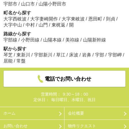
宇部市
/
山口市
/
山陽小野田市
町名から探す
大字西岐波
/
大字妻崎開作
/
大字東岐波
/
恩田町
/
則貞
/
大字中山
/
中村
/
山門
/
東梶返
/
開
路線から探す
宇部線
/
小野田線
/
山陽本線
/
美祢線
/
山陽新幹線
駅から探す
琴芝
/
東新川
/
宇部新川
/
草江
/
床波
/
岩鼻
/
宇部
/
宇部岬
/
居能
/
常盤
電話でお問い合わせ
営業時間：
9:30～18：00
定休日：
毎日曜日、水曜日、祝日
ホーム
会社概要
お問い合わせ
物件リクエスト