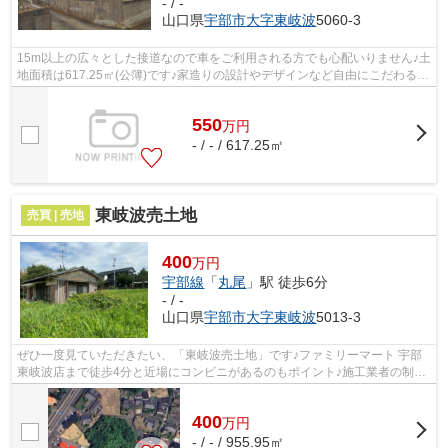
- / -
山口県
宇部市
大字東岐波
5060-3
15m以上の広々とした接道なので車をご利用される方でも心配いりません♪土
地面積は617.25㎡(公簿)です♪家造りの設計やデザインなど自由にこだわるこ
とができる建築条件なしの土地です♪...
550
万
円
- / - / 617.25㎡
東岐波売土地
売買 | 売地
400
万円
宇部線
「
丸尾
」駅 徒歩6分
- / -
山口県
宇部市
大字東岐波
5013-3
ぜひ一度見ていただきたい、「東岐波売土地」です♪ファミリーマート 宇部
東岐波店まで徒歩4分と近場にコンビニがあるのもポイント♪施工業者の制約
を受けないので、自分で1から間取りを...
400
万
円
- / - / 955.95㎡