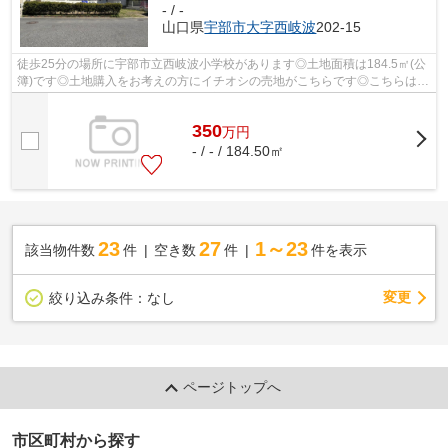
- / -
山口県
宇部市
大字西岐波
202-15
徒歩25分の場所に宇部市立西岐波小学校があります◎土地面積は184.5㎡(公
簿)です◎土地購入をお考えの方にイチオシの売地がこちらです◎こちらは間
取りや建築時期などの建築条件に指定が...
350
万
円
- / - / 184.50㎡
23
27
1～23
該当物件数
件
空き数
件
件を表示
変更
絞り込み条件：
なし
ページトップへ
市区町村から探す