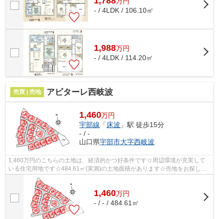
1,788
万
円
- / 4LDK / 106.10㎡
1,988
万
円
- / 4LDK / 114.20㎡
アビターレ西岐波
売買 | 売地
1,460
万円
宇部線
「
床波
」駅 徒歩15分
- / -
山口県
宇部市
大字西岐波
1,460万円のこちらの土地は、経済的かつ好条件です☆周辺環境が充実して
いる住宅用地です☆484.61㎡(実測)の土地面積があります☆売地をお探しの
方にぴったりの土地がこちらです☆不動産探...
1,460
万
円
- / - / 484.61㎡