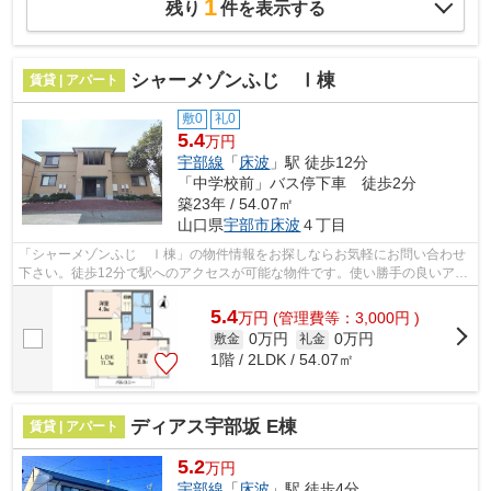
1
残り
件を表示する
シャーメゾンふじ Ⅰ棟
賃貸 | アパート
敷0
礼0
5.4
万円
宇部線
「
床波
」駅 徒歩12分
「中学校前」バス停下車 徒歩2分
築23年 / 54.07㎡
山口県
宇部市
床波
４丁目
「シャーメゾンふじ Ⅰ棟」の物件情報をお探しならお気軽にお問い合わせ
下さい。徒歩12分で駅へのアクセスが可能な物件です。使い勝手の良いアパ
ートでイチオシの物件です。最上階の物...
5.4
万
円
(管理費等：3,000円 )
0万円
0万円
敷金
礼金
1階 / 2LDK / 54.07㎡
ディアス宇部坂 E棟
賃貸 | アパート
5.2
万円
宇部線
「
床波
」駅 徒歩4分