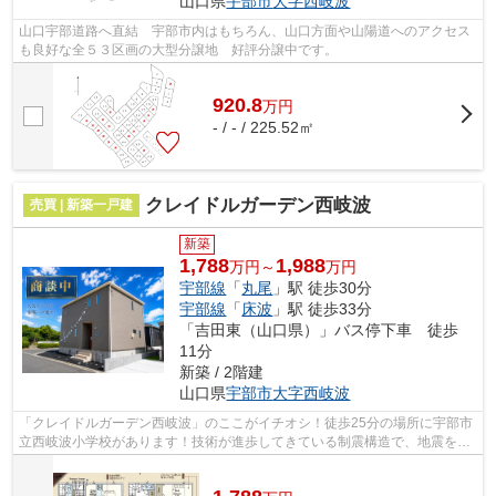
山口県
宇部市
大字西岐波
山口宇部道路へ直結 宇部市内はもちろん、山口方面や山陽道へのアクセス
も良好な全５３区画の大型分譲地 好評分譲中です。
920.8
万
円
- / - / 225.52㎡
クレイドルガーデン西岐波
売買 | 新築一戸建
新築
1,788
1,988
万円～
万円
宇部線
「
丸尾
」駅 徒歩30分
宇部線
「
床波
」駅 徒歩33分
「吉田東（山口県）」バス停下車 徒歩
11分
新築 / 2階建
山口県
宇部市
大字西岐波
「クレイドルガーデン西岐波」のここがイチオシ！徒歩25分の場所に宇部市
立西岐波小学校があります！技術が進歩してきている制震構造で、地震を防
いでくれます！設備も充実している新...