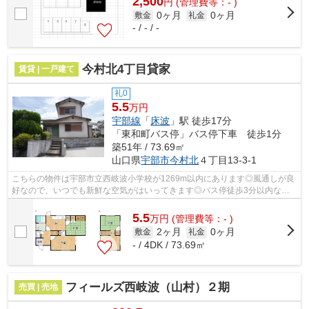
2,500
円
(管理費等：- )
0ヶ月
0ヶ月
敷金
礼金
- / - / -
今村北4丁目貸家
賃貸 | 一戸建て
礼0
5.5
万円
宇部線
「
床波
」駅 徒歩17分
「東和町バス停」バス停下車 徒歩1分
築51年 / 73.69㎡
山口県
宇部市
今村北
４丁目13-3-1
こちらの物件は宇部市立西岐波小学校が1269m以内にあります◎風通しが良
好なので、いつでも新鮮な空気がはいってきます◎バス停徒歩3分以内なの
で利便性が高く外出にも便利です◎設備も間...
5.5
万
円
(管理費等：- )
2ヶ月
0ヶ月
敷金
礼金
- / 4DK / 73.69㎡
フィールズ西岐波（山村）２期
売買 | 売地