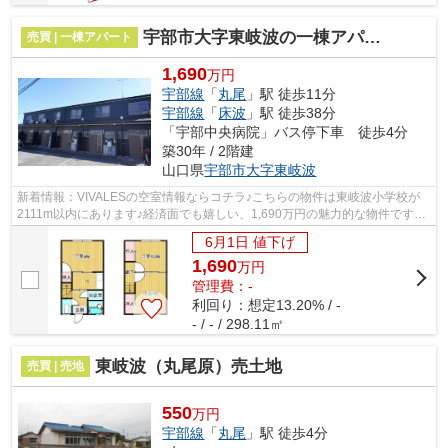
宇部市大字東岐波の一棟アパート
売買 | 一棟アパート
1,690
万円
宇部線
「
丸尾
」駅 徒歩11分
宇部線
「
床波
」駅 徒歩38分
「宇部中央病院」バス停下車 徒歩4分
築30年 / 2階建
山口県
宇部市
大字東岐波
新着情報：VIVALESの空室情報ならコチラ♪こちらの物件は東岐波小学校が
2111m以内にあります♪経済面でも嬉しい、1,690万円の魅力的な物件です♪
この立地であれば投資用にも適しているの...
6月1日 値下げ
1,690
万
円
管理費：-
利回り：想定13.20% / -
- / - / 298.11㎡
東岐波（丸尾原）売土地
売買 | 売地
550
万円
宇部線
「
丸尾
」駅 徒歩4分