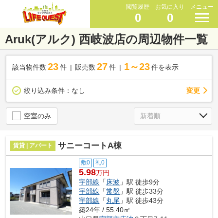
閲覧履歴
お気に入り
メニュー
0
0
Aruk(アルク) 西岐波店の周辺物件一覧
23
27
1～23
該当物件数
件
販売数
件
件を表示
変更
絞り込み条件：
なし
空室のみ
サニーコートA棟
賃貸 | アパート
敷0
礼0
5.98
万円
宇部線
「
床波
」駅 徒歩9分
宇部線
「
常盤
」駅 徒歩33分
宇部線
「
丸尾
」駅 徒歩43分
築24年 / 55.40㎡