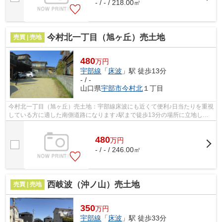
- / - / 218.00㎡
今村北一丁目（旭ヶ丘）売土地
売買 | 売地
480
万円
宇部線
「
床波
」駅 徒歩13分
- / -
山口県
宇部市
今村北
１丁目
今村北一丁目（旭ヶ丘）売土地：宇部線床波にも近くて便利♪日当たりを重視
している方に適した南側道路になります♪駅まで徒歩13分の場所に立地して
います♪広さの心配がいらない土地面積...
480
万
円
- / - / 246.00㎡
西岐波（沖ノ山）売土地
売買 | 売地
350
万円
宇部線
「
床波
」駅 徒歩33分