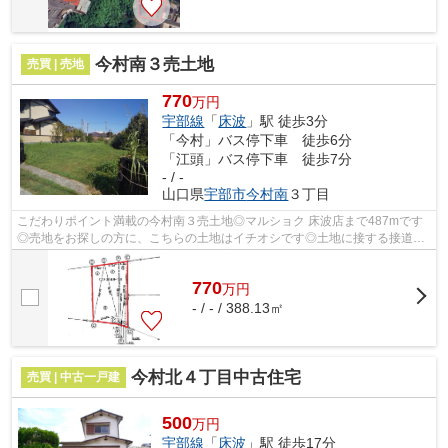
今村南３売土地
売買 | 売地
770
万円
宇部線
「
床波
」駅 徒歩3分
「今村」バス停下車 徒歩6分
「江頭」バス停下車 徒歩7分
- / -
山口県
宇部市
今村南
３丁目
こだわりポイント満載の今村南３売土地◎マルショク 床波店まで487mです
◎売地をお探しの方に、こちらの土地はイチオシです◎土地に接する接道が
15m以上あると建築面で安心です◎お客様の...
770
万
円
- / - / 388.13㎡
今村北４丁目中古住宅
売買 | 中古一戸建
500
万円
宇部線
「
床波
」駅 徒歩17分