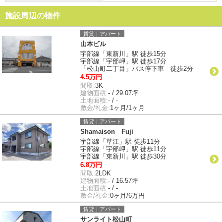
施設周辺の物件
賃貸｜アパート
山本ビル
宇部線「東新川」駅 徒歩15分
宇部線「宇部岬」駅 徒歩17分
「松山町二丁目」バス停下車 徒歩2分
4.5万円
間取:
3K
建物面積:
- / 29.07坪
土地面積:
- / -
敷金/礼金:
1ヶ月/1ヶ月
賃貸｜アパート
Shamaison Fuji
宇部線「草江」駅 徒歩11分
宇部線「宇部岬」駅 徒歩11分
宇部線「東新川」駅 徒歩30分
6.8万円
間取:
2LDK
建物面積:
- / 16.57坪
土地面積:
- / -
敷金/礼金:
0ヶ月/6万円
賃貸｜アパート
サンライト松山町