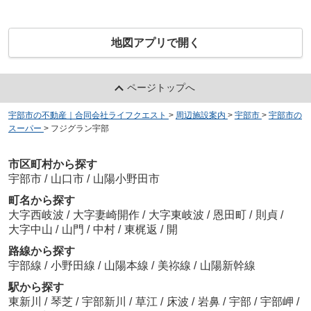
地図アプリで開く
ページトップへ
宇部市の不動産｜合同会社ライフクエスト
>
周辺施設案内
>
宇部市
>
宇部市の
スーパー
>
フジグラン宇部
市区町村から探す
宇部市
/
山口市
/
山陽小野田市
町名から探す
大字西岐波
/
大字妻崎開作
/
大字東岐波
/
恩田町
/
則貞
/
大字中山
/
山門
/
中村
/
東梶返
/
開
路線から探す
宇部線
/
小野田線
/
山陽本線
/
美祢線
/
山陽新幹線
駅から探す
東新川
/
琴芝
/
宇部新川
/
草江
/
床波
/
岩鼻
/
宇部
/
宇部岬
/