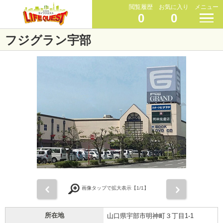
閲覧履歴
お気に入り
メニュー
0
0
フジグラン宇部
前
次
画像タップで拡大表示【
1
/1】
所在地
山口県宇部市明神町３丁目1-1