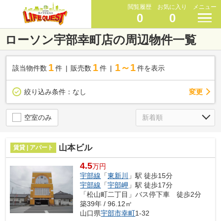
閲覧履歴
お気に入り
メニュー
0
0
ローソン宇部幸町店の周辺物件一覧
1
1
1～1
該当物件数
件
販売数
件
件を表示
変更
絞り込み条件：
なし
空室のみ
山本ビル
賃貸 | アパート
4.5
万円
宇部線
「
東新川
」駅 徒歩15分
宇部線
「
宇部岬
」駅 徒歩17分
「松山町二丁目」バス停下車 徒歩2分
築39年 / 96.12㎡
山口県
宇部市
幸町
1-32