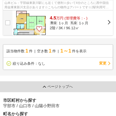
山本ビル：宇部線東新川駅にも近くて便利☆歩いて4分のところに西中国信
用金庫東新川支店があります☆こちらの物件はアパートです☆2駅利用可能
な物件で移動範囲が広がります☆宇部市エリ...
4.5
万
円
(管理費等：- )
1ヶ月
1ヶ月
敷金
礼金
2階 / 3K / 96.12㎡
1
1
1～1
該当物件数
件
空き数
件
件を表示
変更
絞り込み条件：
なし
ページトップへ
市区町村から探す
宇部市
/
山口市
/
山陽小野田市
町名から探す