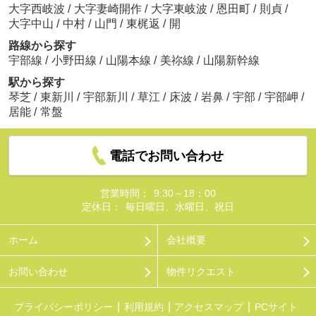
大字西岐波
/
大字妻崎開作
/
大字東岐波
/
恩田町
/
則貞
/
大字中山
/
中村
/
山門
/
東梶返
/
開
路線から探す
宇部線
/
小野田線
/
山陽本線
/
美祢線
/
山陽新幹線
駅から探す
琴芝
/
東新川
/
宇部新川
/
草江
/
床波
/
岩鼻
/
宇部
/
宇部岬
/
居能
/
常盤
電話でお問い合わせ
営業時間：
9:30～18：00
定休日：
毎日曜日、水曜日、祝日
ホーム
会社概要
お問い合わせ
物件リクエスト
プライバシーポリシー
利用規約
アクセスマップ
PCサイト