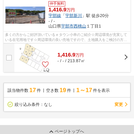
仲手無料
1,416.9
万円
宇部線
「
宇部新川
」駅 徒歩20分
- / -
山口県
宇部市
西桃山
１丁目1
多くの方からご好評頂いているｅタウン小串のご紹介☆周辺環境が充実して
いる在宅用地です☆周辺環境の良い売地ですので、土地購入をご検討の方に
おすすめです☆傾斜地よりも工事費をダウ...
1,416.9
万
円
- / - / 213.87㎡
17
19
1～17
該当物件数
件
空き数
件
件を表示
変更
絞り込み条件：
なし
ページトップへ