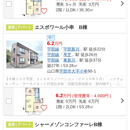
0ヶ月
3万円
敷金
礼金
2階 / 1LDK / 35.30㎡
エスポワール小串 B棟
賃貸 | アパート
敷0
6.2
万円
宇部線
「
宇部新川
」駅 徒歩22分
宇部線
「
琴芝
」駅 徒歩26分
宇部線
「
東新川
」駅 徒歩37分
築27年 / 53.28㎡
山口県
宇部市
大字小串
90-1
【Ｂ棟１０２号室：２ＬＤＫリノベーション（２０２６年５月）・システム
キッチン・サーモスタット付混合水栓・洗髪洗面化粧台・室内物干し・二重
サッシ新設】★セブンイレブン宇部小串...
6.2
万
円
(管理費等：4,000円 )
0万円
6万円
敷金
礼金
1階 / 2LDK / 53.28㎡
シャーメゾンコンファーレB棟
賃貸 | アパート