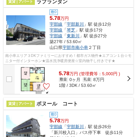
ラプランタン
賃貸 | アパート
敷0
5.78
万円
宇部線
「
宇部新川
」駅 徒歩12分
宇部線
「
琴芝
」駅 徒歩17分
宇部線
「
東新川
」駅 徒歩27分
築27年 / 53.60㎡
山口県
宇部市
南小串
２丁目
南小串エリア３DKファミリーにおすすめ！都市ガス物件★エアコン１台☆モ
ニター付インターホン★温水洗浄暖房便座☆室内物干し付きです★
5.78
万
円
(管理費等：5,000円 )
0ヶ月
8万円
敷金
礼金
1階 / 3DK / 53.60㎡
ボヌール コート
賃貸 | アパート
敷0
5.78
万円
宇部線
「
宇部新川
」駅 徒歩26分
「新川校入口」バス停下車 徒歩11分