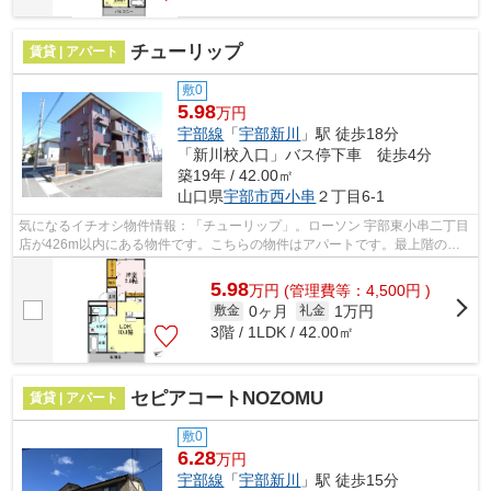
チューリップ
賃貸 | アパート
敷0
5.98
万円
宇部線
「
宇部新川
」駅 徒歩18分
「新川校入口」バス停下車 徒歩4分
築19年 / 42.00㎡
山口県
宇部市
西小串
２丁目6-1
気になるイチオシ物件情報：「チューリップ」。ローソン 宇部東小串二丁目
店が426m以内にある物件です。こちらの物件はアパートです。最上階の物
件です。ご希望の地域から物件の情報を...
5.98
万
円
(管理費等：4,500円 )
0ヶ月
1万円
敷金
礼金
3階 / 1LDK / 42.00㎡
セピアコートNOZOMU
賃貸 | アパート
敷0
6.28
万円
宇部線
「
宇部新川
」駅 徒歩15分