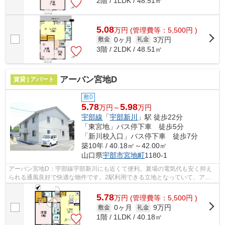
2階 / 1LDK / 48.51㎡
5.08
万
円
(管理費等：5,500円 )
0ヶ月
3万円
敷金
礼金
3階 / 2LDK / 48.51㎡
アーバン宮地D
賃貸 | アパート
敷0
5.78
5.98
万円～
万円
宇部線
「
宇部新川
」駅 徒歩22分
「東宮地」バス停下車 徒歩5分
「新川校入口」バス停下車 徒歩7分
築10年 / 40.18㎡～42.00㎡
山口県
宇部市
宮地町
1180-1
アーバン宮地D：宇部線宇部新川にも近くて便利。夏場の電気代も安く抑え
られる通風良好で快適な物件です。2駅利用できる立地となっていて、アク
セスが良いです。平成28年築で多くの方...
5.78
万
円
(管理費等：5,500円 )
0ヶ月
9万円
敷金
礼金
1階 / 1LDK / 40.18㎡