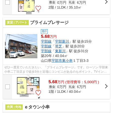
0万円
6万円
敷金
礼金
2階 / 1LDK / 35.10㎡
プライムプレサージ
賃貸 | アパート
敷0
5.68
万円
宇部線
「
宇部新川
」駅 徒歩15分
宇部線
「
琴芝
」駅 徒歩20分
宇部線
「
東新川
」駅 徒歩31分
築20年 / 40.04㎡
山口県
宇部市
東小串
１丁目3-3
ぜひ一度見ていただきたい、「プライムプレサージ」です。ローソン 宇部東
小串二丁目店まで徒歩3分と近場にコンビニがあるのもポイント。TVインタ
ーホンで、モニターから来訪者が確認...
5.68
万
円
(管理費等：5,000円 )
0万円
6万円
敷金
礼金
1階 / 1LDK / 40.04㎡
ｅタウン小串
売買 | 売地