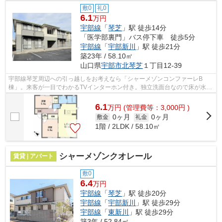
敷0
礼0
6.1
万円
宇部線
「
琴芝
」駅 徒歩14分
「医学部裏門」バス停下車 徒歩5分
宇部線
「
宇部新川
」駅 徒歩21分
築23年 / 58.10㎡
山口県
宇部市
北琴芝
１丁目12-39
宇部線琴芝周辺への引っ越しをお考えなら「シャーメゾンコンファーレB
棟」。来客が一目でわかるTVインターホン付き。独立洗面台なので床が水で
濡れたり鏡が曇ったりしにくく、清潔な状...
6.1
万
円
(管理費等：3,000円 )
0ヶ月
0ヶ月
敷金
礼金
1階 / 2LDK / 58.10㎡
シャーメゾンクオレール
賃貸 | アパート
敷0
6.4
万円
宇部線
「
琴芝
」駅 徒歩20分
宇部線
「
宇部新川
」駅 徒歩29分
宇部線
「
東新川
」駅 徒歩29分
築3年 / 52.84㎡