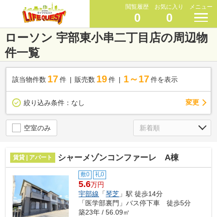
閲覧履歴
お気に入り
メニュー
0
0
ローソン 宇部東小串二丁目店の周辺物
件一覧
17
19
1～17
該当物件数
件
販売数
件
件を表示
変更
絞り込み条件：
なし
空室のみ
シャーメゾンコンファーレ A棟
賃貸 | アパート
敷0
礼0
5.6
万円
宇部線
「
琴芝
」駅 徒歩14分
「医学部裏門」バス停下車 徒歩5分
築23年 / 56.09㎡