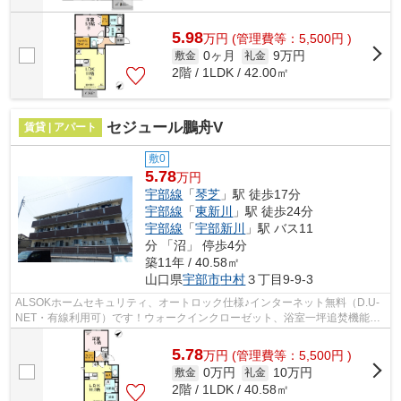
5.98
万
円
(管理費等：5,500円 )
0ヶ月
9万円
敷金
礼金
2階 / 1LDK / 42.00㎡
セジュール鵬舟V
賃貸 | アパート
敷0
5.78
万円
宇部線
「
琴芝
」駅 徒歩17分
宇部線
「
東新川
」駅 徒歩24分
宇部線
「
宇部新川
」駅 バス11
分 「沼」 停歩4分
築11年 / 40.58㎡
山口県
宇部市
中村
３丁目9-9-3
ALSOKホームセキュリティ、オートロック仕様♪インターネット無料（D.U-
NET・有線利用可）です！ウォークインクローゼット、浴室一坪追焚機能
付、対面キッチン、エアコン2台付いてます！
5.78
万
円
(管理費等：5,500円 )
0万円
10万円
敷金
礼金
2階 / 1LDK / 40.58㎡