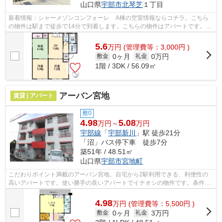
山口県
宇部市
北琴芝
１丁目
新着情報：シャーメゾンコンフォーレ A棟の空室情報ならコチラ。こちら
の物件は駅まで徒歩で14分で到着します。こちらの物件はアパートです。最
上階の物件です。たくさんの物件をご用...
5.6
万
円
(管理費等：3,000円 )
0ヶ月
0万円
敷金
礼金
1階 / 3DK / 56.09㎡
アーバン宮地
賃貸 | アパート
敷0
4.98
5.08
万円～
万円
宇部線
「
宇部新川
」駅 徒歩21分
「沼」バス停下車 徒歩7分
築51年 / 48.51㎡
山口県
宇部市
宮地町
こだわりポイント満載のアーバン宮地。自宅から2駅利用できる、利便性の
高いアパートです。使い勝手の良いアパートでイチオシの物件です。条件の
中からご希望の物件が見つからない場合...
4.98
万
円
(管理費等：5,500円 )
0ヶ月
3万円
敷金
礼金