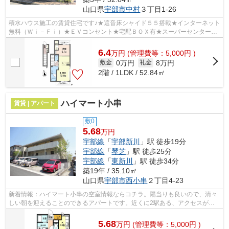
山口県
宇部市
中村
３丁目1-26
積水ハウス施工の賃貸住宅です♪★遮音床シャイド５５搭載★インターネット
無料（Ｗｉ－Ｆｉ）★ＥＶコンセント★宅配ＢＯＸ有★スーパーセンタート
ライアル宇部店まで徒歩７分（５６０ｍ）★...
6.4
万
円
(管理費等：5,000円 )
0万円
8万円
敷金
礼金
2階 / 1LDK / 52.84㎡
ハイマート小串
賃貸 | アパート
敷0
5.68
万円
宇部線
「
宇部新川
」駅 徒歩19分
宇部線
「
琴芝
」駅 徒歩25分
宇部線
「
東新川
」駅 徒歩34分
築19年 / 35.10㎡
山口県
宇部市
西小串
２丁目4-23
新着情報：ハイマート小串の空室情報ならコチラ。陽当りも良いので、清々
しい朝を迎えることのできるアパートです。近くに2駅ある、アクセスが良
い物件です。こちらの物件はアパートで...
5.68
万
円
(管理費等：5,000円 )