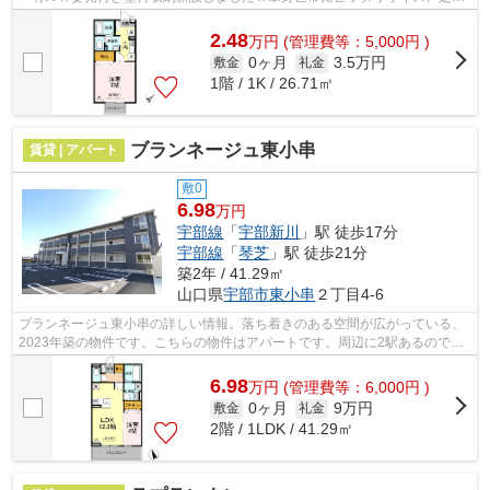
室内ご確認ください♪
2.48
万
円
(管理費等：5,000円 )
0ヶ月
3.5万円
敷金
礼金
1階 / 1K / 26.71㎡
ブランネージュ東小串
賃貸 | アパート
敷0
6.98
万円
宇部線
「
宇部新川
」駅 徒歩17分
宇部線
「
琴芝
」駅 徒歩21分
築2年 / 41.29㎡
山口県
宇部市
東小串
２丁目4-6
ブランネージュ東小串の詳しい情報。落ち着きのある空間が広がっている、
2023年築の物件です。こちらの物件はアパートです。周辺に2駅あるので電
車通勤しやすいです。こちらの物件以外...
6.98
万
円
(管理費等：6,000円 )
0ヶ月
9万円
敷金
礼金
2階 / 1LDK / 41.29㎡