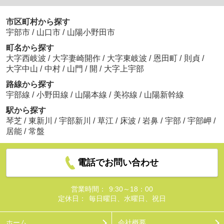
市区町村から探す
宇部市
/
山口市
/
山陽小野田市
町名から探す
大字西岐波
/
大字妻崎開作
/
大字東岐波
/
恩田町
/
則貞
/
大字中山
/
中村
/
山門
/
開
/
大字上宇部
路線から探す
宇部線
/
小野田線
/
山陽本線
/
美祢線
/
山陽新幹線
駅から探す
琴芝
/
東新川
/
宇部新川
/
草江
/
床波
/
岩鼻
/
宇部
/
宇部岬
/
居能
/
常盤
電話でお問い合わせ
営業時間：
9:30～18：00
定休日：
毎日曜日、水曜日、祝日
ホーム
会社概要