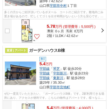
築9年 / 42.62㎡
山口県
宇部市
中村
１丁目
多くの方からご好評頂いているボヌール コートのご紹介です。敷地内ごみ
置き場があるので、忙しくてゴミを出す時間がないという方も安心です。ご
紹介するのは2016年11月竣工・築6年の...
5.78
万
円
(管理費等：5,500円 )
0ヶ月
8万円
敷金
礼金
2階 / 1LDK / 42.62㎡
ガーデンハウスB棟
賃貸 | アパート
敷0
5.4
万円
宇部線
「
琴芝
」駅 徒歩20分
宇部線
「
宇部新川
」駅 徒歩23分
宇部線
「
東新川
」駅 徒歩28分
築29年 / 35.30㎡
山口県
宇部市
宮地町
ぜひ一度見ていただきたい、「ガーデンハウスB棟」です。2駅利用できる場
所にあり、アクセスが便利です。こちらの物件はアパートです。様々なニー
ズに合った物件を豊富に取り揃えてお...
5.4
万
円
(管理費等：4,000円 )