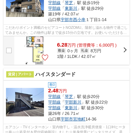
宇部線
「
琴芝
」駅 徒歩19分
宇部線
「
東新川
」駅 徒歩29分
築19年 / 42.07㎡
山口県
宇部市
西小串
１丁目1-14
こだわりポイント満載のセピアコートNOZOMU。陽射し溢れる物件で過ごし
てみませんか。この物件は駅まで徒歩15分の立地です。お使いいただける駅
は2駅あり、行き先に応じて使い分けがで...
6.28
万
円
(管理費等：6,000円 )
0ヶ月
8万円
敷金
礼金
1階 / 1LDK / 42.07㎡
ハイスタンダード
賃貸 | アパート
敷0
2.48
万円
宇部線
「
琴芝
」駅 徒歩20分
宇部線
「
宇部新川
」駅 徒歩22分
宇部線
「
東新川
」駅 徒歩30分
築26年 / 26.71㎡
山口県
宇部市
宮地町
14-36
エアコン・TVインターホン・室内物干し・温水洗浄暖房便座・1口IHヒータ
ー有♪♪☆姿見付き壁付収納新設しました☆単身世帯にピッタリサイズ、是非