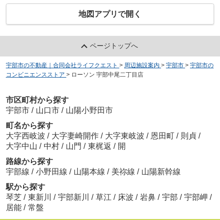
地図アプリで開く
ページトップへ
宇部市の不動産｜合同会社ライフクエスト
>
周辺施設案内
>
宇部市
>
宇部市の
コンビニエンスストア
>
ローソン 宇部中尾二丁目店
市区町村から探す
宇部市
/
山口市
/
山陽小野田市
町名から探す
大字西岐波
/
大字妻崎開作
/
大字東岐波
/
恩田町
/
則貞
/
大字中山
/
中村
/
山門
/
東梶返
/
開
路線から探す
宇部線
/
小野田線
/
山陽本線
/
美祢線
/
山陽新幹線
駅から探す
琴芝
/
東新川
/
宇部新川
/
草江
/
床波
/
岩鼻
/
宇部
/
宇部岬
/
居能
/
常盤