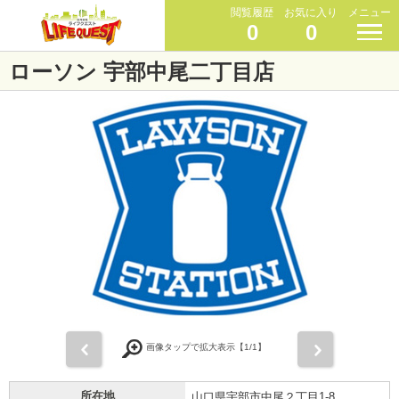
閲覧履歴
お気に入り
メニュー
0
0
ローソン 宇部中尾二丁目店
前
次
画像タップで拡大表示【
1
/1】
所在地
山口県宇部市中尾２丁目1-8