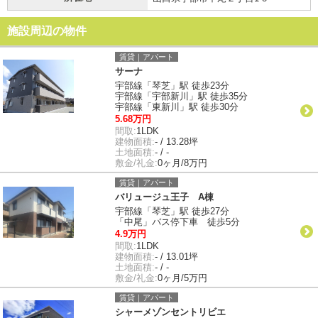
施設周辺の物件
賃貸｜アパート
サーナ
宇部線「琴芝」駅 徒歩23分
宇部線「宇部新川」駅 徒歩35分
宇部線「東新川」駅 徒歩30分
5.68万円
間取:
1LDK
建物面積:
- / 13.28坪
土地面積:
- / -
敷金/礼金:
0ヶ月/8万円
賃貸｜アパート
バリュージュ王子 A棟
宇部線「琴芝」駅 徒歩27分
「中尾」バス停下車 徒歩5分
4.9万円
間取:
1LDK
建物面積:
- / 13.01坪
土地面積:
- / -
敷金/礼金:
0ヶ月/5万円
賃貸｜アパート
シャーメゾンセントリビエ