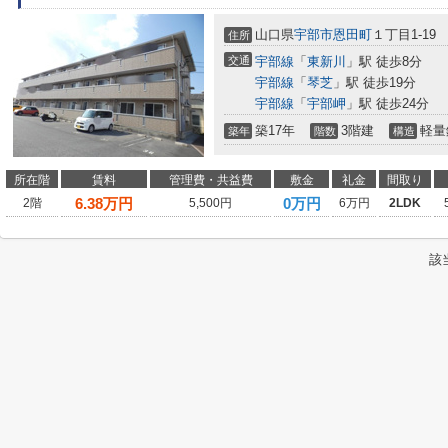
山口県
宇部市
恩田町
１丁目1-19
住所
交通
宇部線
「
東新川
」駅 徒歩8分
宇部線
「
琴芝
」駅 徒歩19分
宇部線
「
宇部岬
」駅 徒歩24分
築17年
3階建
軽量
築年
階数
構造
所在階
賃料
管理費・共益費
敷金
礼金
間取り
6.38
万円
0万円
2階
5,500円
6万円
2LDK
該