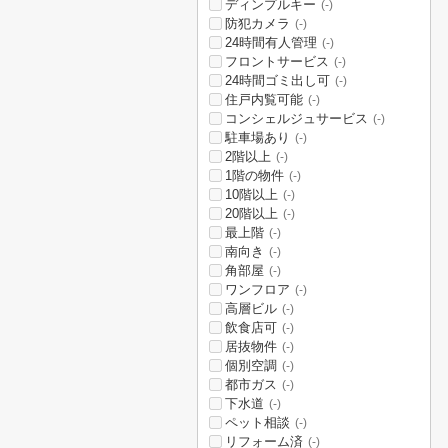
ディンプルキー
(-)
防犯カメラ
(-)
24時間有人管理
(-)
フロントサービス
(-)
24時間ゴミ出し可
(-)
住戸内覧可能
(-)
コンシェルジュサービス
(-)
駐車場あり
(-)
2階以上
(-)
1階の物件
(-)
10階以上
(-)
20階以上
(-)
最上階
(-)
南向き
(-)
角部屋
(-)
ワンフロア
(-)
高層ビル
(-)
飲食店可
(-)
居抜物件
(-)
個別空調
(-)
都市ガス
(-)
下水道
(-)
ペット相談
(-)
リフォーム済
(-)