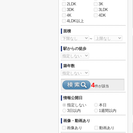
2LDK
3K
3DK
3LDK
4K
4DK
4LDK以上
面積
～
駅からの徒歩
築年数
4
件が該当
情報公開日
指定しない
本日
3日以内
1週間以内
画像・動画あり
画像あり
動画あり