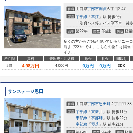
山口県
宇部市
則貞
６丁目2-47
住所
交通
宇部線
「
草江
」駅 徒歩9分
「則貞バス停」バス停下車 徒歩
築22年
2階建
軽量
築年
階数
構造
多くの方からご好評頂いているサニーコ
店まで237mです。こちらの物件は陽
イチ...
所在階
賃料
管理費・共益費
敷金
礼金
間取り
4.98
万円
0万円
0万円
2階
4,000円
3DK
サンステージ恩田
山口県
宇部市
恩田町
２丁目11-33
住所
交通
宇部線
「
東新川
」駅 徒歩11分
宇部線
「
宇部岬
」駅 徒歩22分
宇部線
「
琴芝
」駅 徒歩21分
築19年
2階建
軽量
築年
階数
構造