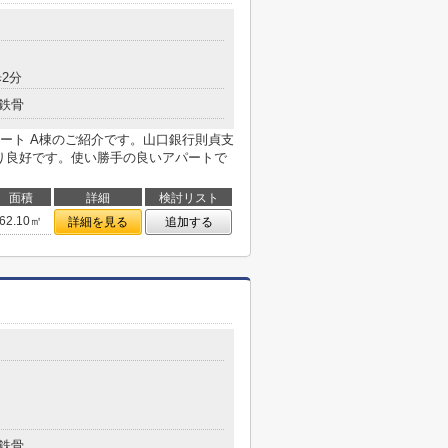
2分
鉄骨
ート A棟のご紹介です。山口銀行則貞支
当り良好です。使い勝手の良いアパートで
面積
詳細
検討リスト
62.10㎡
詳細を見る
追加する
鉄骨