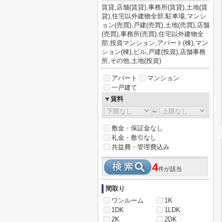
賃貸,店舗(賃貸),事務所(賃貸),土地(賃
貸),住宅以外建物全部,駐車場,マンシ
ョン(売買),戸建(売買),土地(売買),店舗
(売買),事務所(売買),住宅以外建物全
部,投資マンション,アパート(棟),マン
ション(棟),ビル,戸建(投資),店舗事務
所,その他,土地(投資)
アパート
マンション
一戸建て
▼賃料
～
敷金・保証金なし
礼金・敷引なし
共益費・管理費込み
4
件が該当
間取り
ワンルーム
1K
1DK
1LDK
2K
2DK