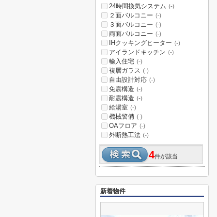
24時間換気システム
(-)
２面バルコニー
(-)
３面バルコニー
(-)
両面バルコニー
(-)
IHクッキングヒーター
(-)
アイランドキッチン
(-)
輸入住宅
(-)
複層ガラス
(-)
自由設計対応
(-)
免震構造
(-)
耐震構造
(-)
給湯室
(-)
機械警備
(-)
OAフロア
(-)
外断熱工法
(-)
4
件が該当
新着物件