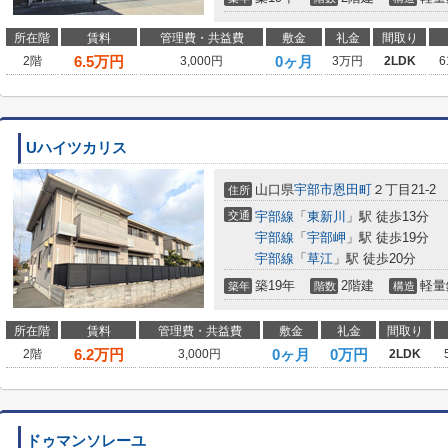
所在階
賃料
管理費・共益費
敷金
礼金
間取り
6.5
万円
0ヶ月
2階
3,000円
3万円
2LDK
6
Uハイツカリス
山口県
宇部市
恩田町
２丁目21-2
住所
交通
宇部線
「
東新川
」駅 徒歩13分
宇部線
「
宇部岬
」駅 徒歩19分
宇部線
「
草江
」駅 徒歩20分
築19年
2階建
軽量
築年
階数
構造
所在階
賃料
管理費・共益費
敷金
礼金
間取り
6.2
万円
0ヶ月
0万円
2階
3,000円
2LDK
ドゥマンソレーユ