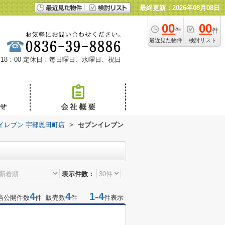
最終更新：2026年08月08日
00
00
件
件
最近見た物件
検討リスト
18：00
定休日：毎日曜日、水曜日、祝日
イレブン 宇部恩田町店
>
セブンイレブン
表示件数：
4
4
1-4
当公開件数
件 販売数
件
件表示