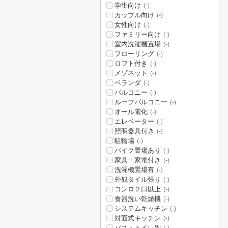
学生向け
(-)
カップル向け
(-)
女性向け
(-)
ファミリー向け
(-)
室内洗濯機置場
(-)
フローリング
(-)
ロフト付き
(-)
メゾネット
(-)
ベランダ
(-)
バルコニー
(-)
ルーフバルコニー
(-)
オール電化
(-)
エレベーター
(-)
照明器具付き
(-)
駐輪場
(-)
バイク置場あり
(-)
家具・家電付き
(-)
洗濯機置場有
(-)
外観タイル張り
(-)
コンロ２口以上
(-)
食器洗い乾燥機
(-)
システムキッチン
(-)
対面式キッチン
(-)
バス・トイレ別