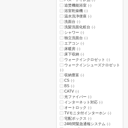
(-)
追焚機能浴室
(-)
浴室乾燥機
(-)
温水洗浄便座
(-)
洗面台
(-)
洗髪洗面化粧台
(-)
シャワー
(-)
独立洗面台
(-)
エアコン
(-)
床暖房
(-)
床下収納
(-)
ウォークインクロゼット
(-)
ウォークインシューズクロゼット
(-)
収納豊富
(-)
CS
(-)
BS
(-)
CATV
(-)
光ファイバー
(-)
インターネット対応
(-)
オートロック
(-)
TVモニタ付インターホン
(-)
宅配ボックス
(-)
24時間緊急通報システム
(-)