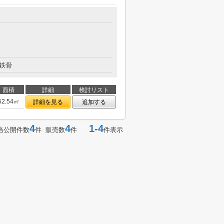
鉄骨
面積
詳細
検討リスト
52.54㎡
詳細を見る
追加する
4
4
1-4
当公開件数
件 販売数
件
件表示