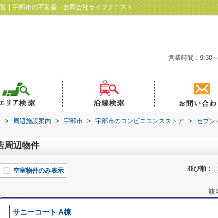
一覧｜宇部市の不動産｜合同会社ライフクエスト
営業時間：9:30～
ト
>
周辺施設案内
>
宇部市
>
宇部市のコンビニエンスストア
>
セブン
店周辺物件
並び順：
空室物件のみ表示
該
サニーコート A棟