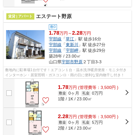
エステート野原
賃貸 | アパート
敷0
1.78
2.28
万円～
万円
宇部線
「
草江
」駅 徒歩16分
宇部線
「
東新川
」駅 徒歩27分
宇部線
「
宇部岬
」駅 徒歩29分
築28年 / 23.00㎡
山口県
宇部市
野原
２丁目3-3
敷地内に駐車場1台付です！エアコン１台・温水洗浄暖房便座・モニタ付き
インターホン・居室照明・ガスコンロ・雨の日に便利な室内物干し付き！
1.78
万
円
(管理費等：3,500円 )
0ヶ月
0万円
敷金
礼金
1階 / 1K / 23.00㎡
2.28
万
円
(管理費等：3,500円 )
0ヶ月
5万円
敷金
礼金
2階 / 1K / 23.00㎡