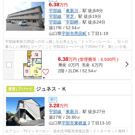
6.38
万円
宇部線
「
東新川
」駅 徒歩8分
宇部線
「
琴芝
」駅 徒歩19分
宇部線
「
宇部岬
」駅 徒歩24分
築17年 / 52.54㎡
山口県
宇部市
恩田町
１丁目1-19
宇部線東新川周辺への引っ越しをお考えなら「ドゥマンソレーユ」。日々の
暮らしに便利なコープここと 宇部店(スーパー)まで350mです。新しい土地で
の新しい暮らし。宇部市エリアや宇部...
6.38
万
円
(管理費等：5,500円 )
0万円
6万円
敷金
礼金
2階 / 2LDK / 52.54㎡
ジュネス・Ｋ
賃貸 | アパート
敷0
3.28
万円
宇部線
「
東新川
」駅 徒歩27分
築27年 / 26.80㎡
山口県
宇部市
東梶返
２丁目13-10
エアコン・TVインターホン・温水洗浄暖房便座設置！インターネット無料！