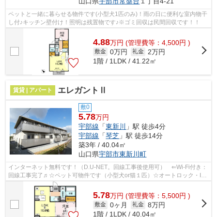
山口県
宇部市
常盤台
１丁目4-21
ペットと一緒に暮らせる物件です(小型犬1匹のみ)！雨の日に便利な室内物干
し付♪キッチン壁付け！照明は残置物です♪※ゴミ回収は民間回収です！！
4.88
万
円
(管理費等：4,500円 )
0万円
2万円
敷金
礼金
1階 / 1LDK / 41.22㎡
エレガントⅡ
賃貸 | アパート
敷0
5.78
万円
宇部線
「
東新川
」駅 徒歩4分
宇部線
「
琴芝
」駅 徒歩14分
築3年 / 40.04㎡
山口県
宇部市
東新川町
インターネット無料です！（D.U-NET。回線工事後使用可） ⇐Wi-Fi付き：
回線工事完了♬☆ペット可物件です（小型犬or猫１匹）☆オートロック・IC
カードキー・対面システムキッチン・エア...
5.78
万
円
(管理費等：5,500円 )
0ヶ月
8万円
敷金
礼金
1階 / 1LDK / 40.04㎡