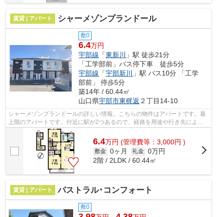
シャーメゾンプランドール
賃貸 | アパート
敷0
6.4
万円
宇部線
「
東新川
」駅 徒歩21分
「工学部前」バス停下車 徒歩5分
宇部線
「
宇部新川
」駅 バス10分 「工学
部前」 停歩5分
築14年 / 60.44㎡
山口県
宇部市
東梶返
２丁目14-10
シャーメゾンプランドールの詳しい情報。こちらの物件はアパートです。最
上階のアパートです。付近に駅が2つあるので、経路を用途や行き先によっ
て選べる物件です。できるだけ早めに不...
6.4
万
円
(管理費等：3,000円 )
0ヶ月
0万円
敷金
礼金
2階 / 2LDK / 60.44㎡
パストラル･コンフォート
賃貸 | アパート
敷0
3.98
4.38
万円～
万円