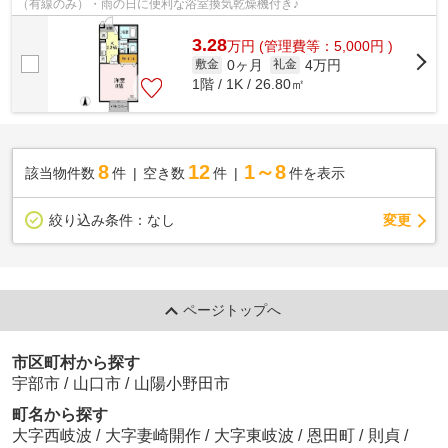
（有線のみ）・雨の日に便利な浴室換気乾燥機付き♪
3.28
万
円
(管理費等：5,000円 )
0ヶ月
4万円
敷金
礼金
1階 / 1K / 26.80㎡
8
12
1～8
該当物件数
件
空き数
件
件を表示
変更
絞り込み条件：
なし
ページトップへ
市区町村から探す
宇部市
/
山口市
/
山陽小野田市
町名から探す
大字西岐波
/
大字妻崎開作
/
大字東岐波
/
恩田町
/
則貞
/