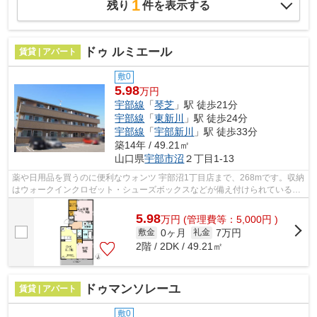
1
残り
件を表示する
ドゥ ルミエール
賃貸 | アパート
敷0
5.98
万円
宇部線
「
琴芝
」駅 徒歩21分
宇部線
「
東新川
」駅 徒歩24分
宇部線
「
宇部新川
」駅 徒歩33分
築14年 / 49.21㎡
山口県
宇部市
沼
２丁目1-13
薬や日用品を買うのに便利なウォンツ 宇部沼1丁目店まで、268mです。収納
はウォークインクロゼット・シューズボックスなどが備え付けられているの
で、衣類や日用品の収納に重宝します...
5.98
万
円
(管理費等：5,000円 )
0ヶ月
7万円
敷金
礼金
2階 / 2DK / 49.21㎡
ドゥマンソレーユ
賃貸 | アパート
敷0