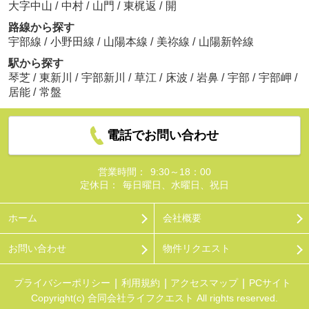
大字中山
/
中村
/
山門
/
東梶返
/
開
路線から探す
宇部線
/
小野田線
/
山陽本線
/
美祢線
/
山陽新幹線
駅から探す
琴芝
/
東新川
/
宇部新川
/
草江
/
床波
/
岩鼻
/
宇部
/
宇部岬
/
居能
/
常盤
電話でお問い合わせ
営業時間：
9:30～18：00
定休日：
毎日曜日、水曜日、祝日
ホーム
会社概要
お問い合わせ
物件リクエスト
プライバシーポリシー
利用規約
アクセスマップ
PCサイト
Copyright(c) 合同会社ライフクエスト All rights reserved.