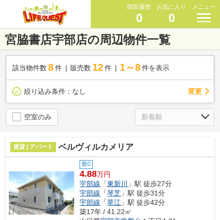
閲覧履歴
お気に入り
メニュー
0
0
宮脇書店宇部店の周辺物件一覧
8
12
1～8
該当物件数
件
販売数
件
件を表示
変更
絞り込み条件：
なし
空室のみ
ベルヴィルカメリア
賃貸 | アパート
敷0
4.88
万円
宇部線
「
東新川
」駅 徒歩27分
宇部線
「
琴芝
」駅 徒歩31分
宇部線
「
草江
」駅 徒歩42分
築17年 / 41.22㎡