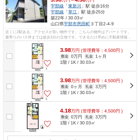
宇部線
「
東新川
」駅 徒歩16分
宇部線
「
草江
」駅 徒歩25分
築22年 / 30.03㎡
山口県
宇部市
恩田町
３丁目2-4-9
近くに2駅ある、アクセスが良い物件です。こちらの物件はアパートです。
最寄りのバス停までは徒歩3分の立地です。できるだけ早めに不動産情報を
集めたい方は当社スタッフまでご連絡く...
3.98
万
円
(管理費等：4,500円 )
0万円
1ヶ月
敷金
礼金
1階 / 1K / 30.03㎡
3.98
万
円
(管理費等：4,500円 )
0ヶ月
3万円
敷金
礼金
1階 / 1K / 30.03㎡
4.18
万
円
(管理費等：4,500円 )
0万円
3万円
敷金
礼金
1階 / 1K / 30.03㎡