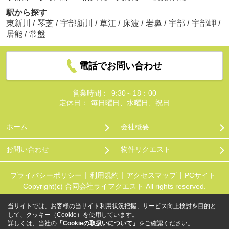
駅から探す
東新川
/
琴芝
/
宇部新川
/
草江
/
床波
/
岩鼻
/
宇部
/
宇部岬
/
居能
/
常盤
電話でお問い合わせ
営業時間：
9:30～18：00
定休日：
毎日曜日、水曜日、祝日
ホーム
会社概要
お問い合わせ
物件リクエスト
プライバシーポリシー
利用規約
アクセスマップ
PCサイト
Copyright(c) 合同会社ライフクエスト All rights reserved.
当サイトでは、お客様の当サイト利用状況把握、サービス向上検討を目的と
して、クッキー（Cookie）を使用しています。
詳しくは、当社の
「Cookieの取扱いについて」
をご確認ください。