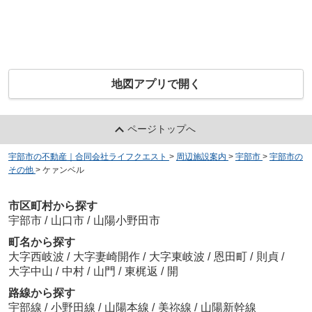
地図アプリで開く
ページトップへ
宇部市の不動産｜合同会社ライフクエスト
>
周辺施設案内
>
宇部市
>
宇部市の
その他
>
ケァンベル
市区町村から探す
宇部市
/
山口市
/
山陽小野田市
町名から探す
大字西岐波
/
大字妻崎開作
/
大字東岐波
/
恩田町
/
則貞
/
大字中山
/
中村
/
山門
/
東梶返
/
開
路線から探す
宇部線
/
小野田線
/
山陽本線
/
美祢線
/
山陽新幹線