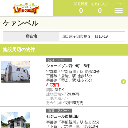
閲覧履歴
お気に入り
メニュー
0
0
ケァンベル
所在地
山口県宇部市島３丁目10-19
施設周辺の物件
賃貸｜アパート
シャーメゾン西中町 B棟
宇部線「宇部新川」駅 徒歩13分
宇部線「居能」駅 徒歩13分
宇部線「琴芝」駅 徒歩25分
8.2万円
間取:
3LDK
建物面積:
- / 24.86坪
土地面積:
- / -
敷金/礼金:
0万円/8万円
賃貸｜アパート
セジュール西桃山B
宇部線「宇部新川」駅 徒歩22分
「下条」バス停下車 徒歩10分