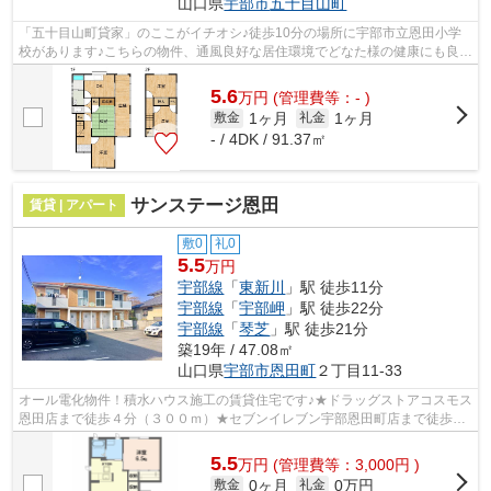
山口県
宇部市
五十目山町
「五十目山町貸家」のここがイチオシ♪徒歩10分の場所に宇部市立恩田小学
校があります♪こちらの物件、通風良好な居住環境でどなた様の健康にも良い
おすすめの物件です♪多くの方にご好評...
5.6
万
円
(管理費等：- )
1ヶ月
1ヶ月
敷金
礼金
- / 4DK / 91.37㎡
サンステージ恩田
賃貸 | アパート
敷0
礼0
5.5
万円
宇部線
「
東新川
」駅 徒歩11分
宇部線
「
宇部岬
」駅 徒歩22分
宇部線
「
琴芝
」駅 徒歩21分
築19年 / 47.08㎡
山口県
宇部市
恩田町
２丁目11-33
オール電化物件！積水ハウス施工の賃貸住宅です♪★ドラッグストアコスモス
恩田店まで徒歩４分（３００ｍ）★セブンイレブン宇部恩田町店まで徒歩６
分（４８０ｍ）★インターネット無料（...
5.5
万
円
(管理費等：3,000円 )
0ヶ月
0万円
敷金
礼金