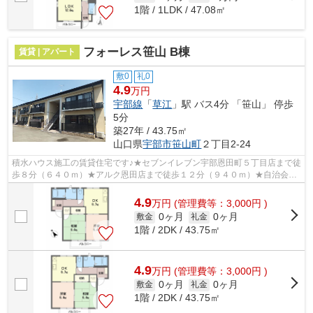
1階 / 1LDK / 47.08㎡
フォーレス笹山 B棟
賃貸 | アパート
敷0
礼0
4.9
万円
宇部線
「
草江
」駅 バス4分 「笹山」 停歩
5分
築27年 / 43.75㎡
山口県
宇部市
笹山町
２丁目2-24
積水ハウス施工の賃貸住宅です♪★セブンイレブン宇部恩田町５丁目店まで徒
歩８分（６４０ｍ）★アルク恩田店まで徒歩１２分（９４０ｍ）★自治会非
加入★ゴミ業者回収★インターネット無料...
4.9
万
円
(管理費等：3,000円 )
0ヶ月
0ヶ月
敷金
礼金
1階 / 2DK / 43.75㎡
4.9
万
円
(管理費等：3,000円 )
0ヶ月
0ヶ月
敷金
礼金
1階 / 2DK / 43.75㎡