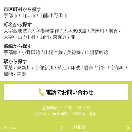
市区町村から探す
宇部市
/
山口市
/
山陽小野田市
町名から探す
大字西岐波
/
大字妻崎開作
/
大字東岐波
/
恩田町
/
則貞
/
大字中山
/
中村
/
山門
/
東梶返
/
開
路線から探す
宇部線
/
小野田線
/
山陽本線
/
美祢線
/
山陽新幹線
駅から探す
琴芝
/
東新川
/
宇部新川
/
草江
/
床波
/
岩鼻
/
宇部
/
宇部岬
/
居能
/
常盤
電話でお問い合わせ
営業時間：
9:30～18：00
定休日：
毎日曜日、水曜日、祝日
ホーム
会社概要