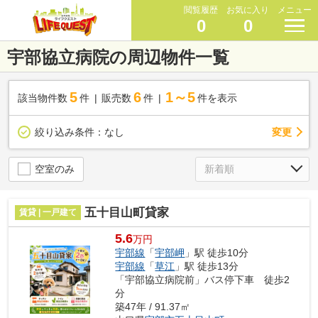
閲覧履歴
お気に入り
メニュー
0
0
宇部協立病院の周辺物件一覧
5
6
1～5
該当物件数
件
販売数
件
件を表示
変更
絞り込み条件：
なし
空室のみ
五十目山町貸家
賃貸 | 一戸建て
5.6
万円
宇部線
「
宇部岬
」駅 徒歩10分
宇部線
「
草江
」駅 徒歩13分
「宇部協立病院前」バス停下車 徒歩2
分
築47年 / 91.37㎡