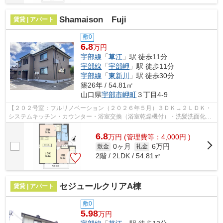
Shamaison Fuji
賃貸 | アパート
敷0
6.8
万円
宇部線
「
草江
」駅 徒歩11分
宇部線
「
宇部岬
」駅 徒歩11分
宇部線
「
東新川
」駅 徒歩30分
築26年 / 54.81㎡
山口県
宇部市
岬町
３丁目4-9
【２０２号室：フルリノベーション（２０２６年５月）３ＤＫ→２ＬＤＫ・
システムキッチン・カウンター・浴室交換（浴室乾燥機付）・洗髪洗面化粧
台・複層ガラス・室内物干し・ＷＩＣ新...
6.8
万
円
(管理費等：4,000円 )
0ヶ月
6万円
敷金
礼金
2階 / 2LDK / 54.81㎡
セジュールクリアA棟
賃貸 | アパート
敷0
5.98
万円