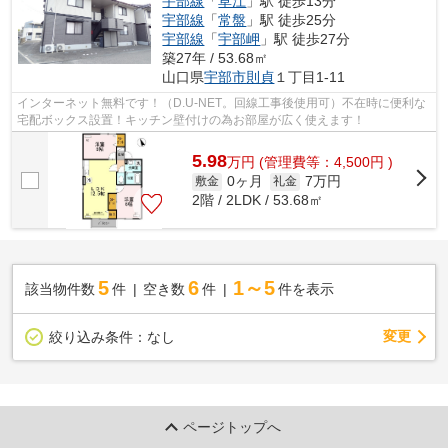
宇部線
「
草江
」駅 徒歩13分
宇部線
「
常盤
」駅 徒歩25分
宇部線
「
宇部岬
」駅 徒歩27分
築27年 / 53.68㎡
山口県
宇部市
則貞
１丁目1-11
インターネット無料です！（D.U-NET。回線工事後使用可）不在時に便利な
宅配ボックス設置！キッチン壁付けの為お部屋が広く使えます！
5.98
万
円
(管理費等：4,500円 )
0ヶ月
7万円
敷金
礼金
2階 / 2LDK / 53.68㎡
5
6
1～5
該当物件数
件
空き数
件
件を表示
変更
絞り込み条件：
なし
ページトップへ