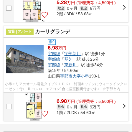
5.28
万
円
(管理費等：4,500円 )
0ヶ月
6万円
敷金
礼金
2階 / 3DK / 53.68㎡
カーサグランデ
賃貸 | アパート
敷0
6.98
万円
宇部線
「
宇部新川
」駅 徒歩1分
宇部線
「
琴芝
」駅 徒歩25分
宇部線
「
東新川
」駅 徒歩34分
築18年 / 54.60㎡
山口県
宇部市
大字小串
190-1
小串エリアのオール電化タイプ２ＬＤＫ♪ 対面キッチンにウォークインクロ
ーゼット付♪ IHコンロ、エアコン1台に居室照明付きです♪ ☆宇部市内中
心部にアクセスの良い立地です♪
6.98
万
円
(管理費等：5,500円 )
0ヶ月
9万円
敷金
礼金
1階 / 2LDK / 54.60㎡