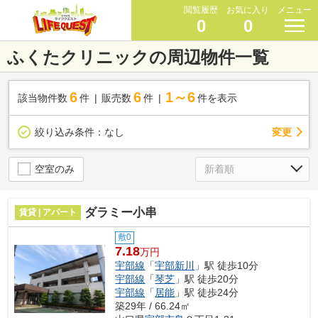
閲覧履歴
お気に入り
メニュー
0
0
ふくたクリニックの周辺物件一覧
6
6
1～6
該当物件数
件
販売数
件
件を表示
変更
絞り込み条件：
なし
空室のみ
ダラミー小串
賃貸 | アパート
敷0
7.18
万円
宇部線
「
宇部新川
」駅 徒歩10分
宇部線
「
琴芝
」駅 徒歩20分
宇部線
「
居能
」駅 徒歩24分
築29年 / 66.24㎡