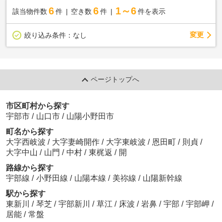
6
6
1～6
該当物件数
件
空き数
件
件を表示
変更
絞り込み条件：
なし
ページトップへ
市区町村から探す
宇部市
/
山口市
/
山陽小野田市
町名から探す
大字西岐波
/
大字妻崎開作
/
大字東岐波
/
恩田町
/
則貞
/
大字中山
/
山門
/
中村
/
東梶返
/
開
路線から探す
宇部線
/
小野田線
/
山陽本線
/
美祢線
/
山陽新幹線
駅から探す
東新川
/
琴芝
/
宇部新川
/
草江
/
床波
/
岩鼻
/
宇部
/
宇部岬
/
居能
/
常盤