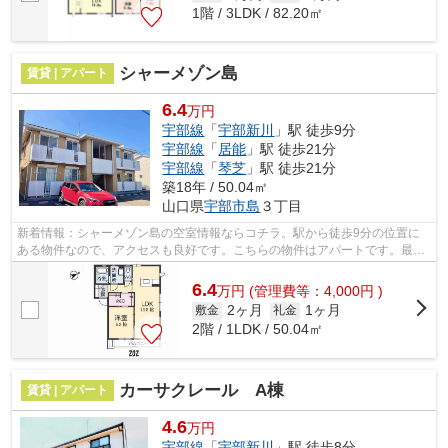
1階 / 3LDK / 82.20㎡
シャーメゾン島
賃貸 | アパート
6.4
万円
宇部線
「
宇部新川
」駅 徒歩9分
宇部線
「
居能
」駅 徒歩21分
宇部線
「
琴芝
」駅 徒歩21分
築18年 / 50.04㎡
山口県
宇部市
島
３丁目
新着情報：シャーメゾン島の空室情報ならコチラ。駅から徒歩9分の位置に
ある物件なので、アクセスも良好です。こちらの物件はアパートです。最上
階の物件です。当社スタッフが地域の賃...
6.4
万
円
(管理費等：4,000円 )
2ヶ月
1ヶ月
敷金
礼金
2階 / 1LDK / 50.04㎡
カーサクレール A棟
賃貸 | アパート
4.6
万円
宇部線
「
宇部新川
」駅 徒歩8分