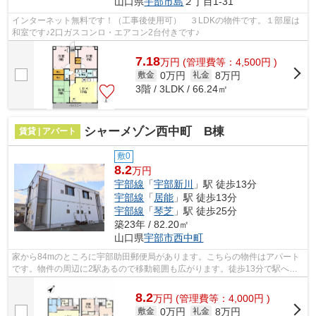
山口県
宇部市
島
２丁目1-31
インターネット無料です！（工事後使用可） ３LDKの物件です。１部屋は
和室です♪2口ガスコンロ・エアコン2台付きです♪
7.18
万
円
(管理費等：4,500円 )
0万円
8万円
敷金
礼金
3階 / 3LDK / 66.24㎡
シャーメゾン西中町 B棟
賃貸 | アパート
敷0
8.2
万円
宇部線
「
宇部新川
」駅 徒歩13分
宇部線
「
居能
」駅 徒歩13分
宇部線
「
琴芝
」駅 徒歩25分
築23年 / 82.20㎡
山口県
宇部市
西中町
家から84mのところに宇部助田郵便局があります。こちらの物件はアパート
です。物件の周辺に2駅あるので移動範囲も広がります。徒歩13分で駅への
アクセスができる物件です。当社スタッ...
8.2
万
円
(管理費等：4,000円 )
0万円
8万円
敷金
礼金