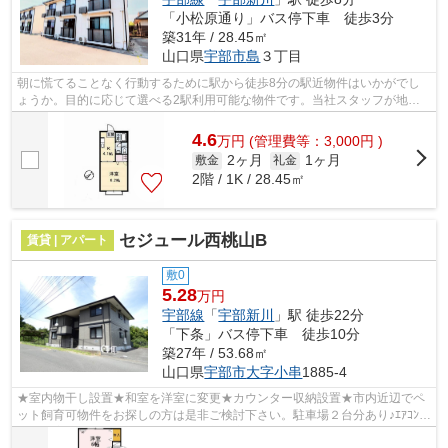
「小松原通り」バス停下車 徒歩3分
築31年 / 28.45㎡
山口県
宇部市
島
３丁目
朝に慌てることなく行動するために駅から徒歩8分の駅近物件はいかがでし
ょうか。目的に応じて選べる2駅利用可能な物件です。当社スタッフが地域
の賃貸情報をご提供いたします。お客様...
4.6
万
円
(管理費等：3,000円 )
2ヶ月
1ヶ月
敷金
礼金
2階 / 1K / 28.45㎡
セジュール西桃山B
賃貸 | アパート
敷0
5.28
万円
宇部線
「
宇部新川
」駅 徒歩22分
「下条」バス停下車 徒歩10分
築27年 / 53.68㎡
山口県
宇部市
大字小串
1885-4
★室内物干し設置★和室を洋室に変更★カウンター収納設置★市内近辺でペ
ット飼育可物件をお探しの方は是非ご検討下さい。駐車場２台分あり♪ｴｱｺﾝ3
台★浴室サーモスタット水栓★共用部に宅配...